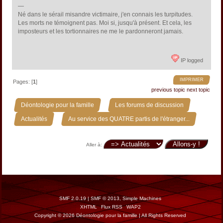
—
Né dans le sérail misandre victimaire, j'en connais les turpitudes.
Les morts ne témoignent pas. Moi si, jusqu'à présent. Et cela, les
imposteurs et les tortionnaires ne me le pardonneront jamais.
IP logged
IMPRIMER
Pages: [
1
]
previous topic
next topic
»
»
Déontologie pour la famille
Les forums de discussion
»
Actualités
Au service des QUATRE partis de l'étranger...
Aller à:
SMF 2.0.19
|
SMF © 2013
,
Simple Machines
XHTML
Flux RSS
WAP2
Copyright © 2026 Déontologie pour la famille | All Rights Reserved