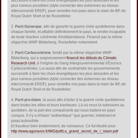
successifs à faire les choix énergétiques les plus absurdes et les
plus ruineux possibles (style connecter des éoliennes au réseau
interconnecté ERDF), pour remettre nos pays dans la main de BP, de
Royal Dutch Shell et de Rockefeller.
2.
Parti Gynarque
, afin de garantir la guerre civile quotidienne dans
chaque famille, et affaiblir définitivement le pays, le rendre incapable
de toute réaction cohérente d'indépendance. Financé par la même
oligarchie WWF-Bilderberg, Rockefeller notamment.
3.
Parti Carbocentriste
, fondé par la même oligarchie WWF-
Bilderberg, qui a soigneusement
financé les débuts du Climatic
Research Unit
, à l'origine du Gang Intergouvernemental d'Escrocs
Carbocentristes. Lui aussi afin de contraindre les gouvernements
successifs à faire les choix énergétiques les plus absurdes et les
plus ruineux possibles (style connecter des éoliennes au réseau
interconnecté ERDF), pour remettre nos pays dans la main de BP, de
Royal Dutch Shell et de Rockefeller.
4.
Parti pro-Islam
, là aussi afin d'aider à la guerre civile quotidienne
dans toutes les villes et leurs banlieues. Là où nous la subissons au
quotidien, de la part des conquérants qui nous traitent en pays
conquis. Il n'y a d'Islam "authentique" que guerrier, intolérant et
jusqu'auboutiste.
Et fraudeur bien évidemment, de naissance. Ce fut étudié pour.
http://www.agoravox.fr/IMG/pdf/Le_grand_secret_de_l_islam.pdf