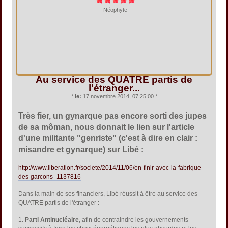
Néophyte
Au service des QUATRE partis de
l'étranger...
*
le:
17 novembre 2014, 07:25:00 *
Très fier, un gynarque pas encore sorti des jupes
de sa môman, nous donnait le lien sur l'article
d'une militante "genriste" (c'est à dire en clair :
misandre et gynarque) sur Libé :
http://www.liberation.fr/societe/2014/11/06/en-finir-avec-la-fabrique-
des-garcons_1137816
Dans la main de ses financiers, Libé réussit à être au service des
QUATRE partis de l'étranger :
1.
Parti Antinucléaire
, afin de contraindre les gouvernements