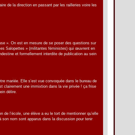
e de la direction en passant par les railleries voire les
gieuse ». On est en mesure de se poser des questions sur
les Salopettes » (militantes féministes) qui œuvrent en
ndestine et formellement interdite de publication au sein
’être mariée. Elle s’est vue convoquée dans le bureau de
st clairement une immixtion dans la vie privée ! ça frise
in délire.
n de l’école, une élève a eu le tort de mentionner qu’elle
s à son nom sont apparus dans la discussion pour tenir