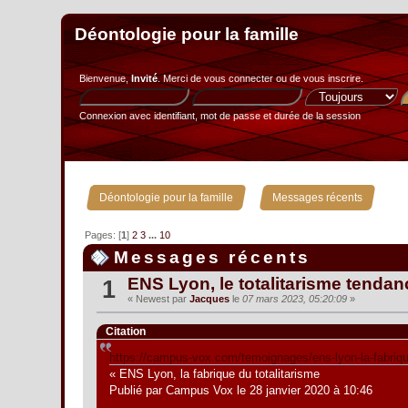
Déontologie pour la famille
Bienvenue,
Invité
. Merci de
vous connecter
ou de
vous inscrire
.
Connexion avec identifiant, mot de passe et durée de la session
»
Déontologie pour la famille
Messages récents
Pages: [
1
]
2
3
...
10
Messages récents
ENS Lyon, le totalitarisme tendan
1
« Newest par
Jacques
le
07 mars 2023, 05:20:09
»
Citation
https://campus-vox.com/temoignages/ens-lyon-la-fabrique
« ENS Lyon, la fabrique du totalitarisme
Publié par Campus Vox le 28 janvier 2020 à 10:46