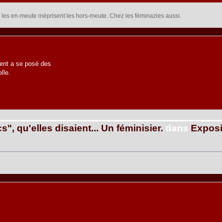
 : les en-meute méprisent les hors-meute. Chez les féminazies aussi.
vent a se posé des
lle.
s", qu'elles disaient... Un féminisier.
dans
Exposi