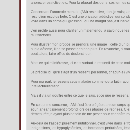
anorexie restrictive, etc. Pour la plupart des gens, ces termes 
Concernant l’anorexie mentale (AM) restrictive, dont je vais parl
restriction est plus forte. C’est une privation addictive, qui co
vivre dans un corps qui grossit ou qui ne maigrit pas, est inenv
J'en profite aussi pour clarifier un malentendu, à savoir que
multifactoriel.
Pour illustrer mon propos, je prendrai une image : celle d’un pi
sur la détente, il ne se passe rien non plus. En revanche, si vo
peut, alors, faire office de déclencheur.
Mais ce qui m’intéresse, ici c’est surtout le ressenti de cette m
Je précise ici, qu’il s’agit d’un ressenti personnel, chacun(e) v
Pour ma part, je ressens cette maladie comme tout à fait irrati
intellectuellement.
Mais il y a un gouffre entre ce que je sais, et ce que je ressens.
En ce qui me concerne, l’AM c’est être piégée dans un corps qu
et un anéantissement profond lors des phases de reprises. C’es
démesurée, n’ayant plus besoin de me peser pour connaître m
Au-delà de l’aspect purement nutritionnel, c’est vivre dans le f
indigestions, les hypoglycémies, les hormones perturbées, les s