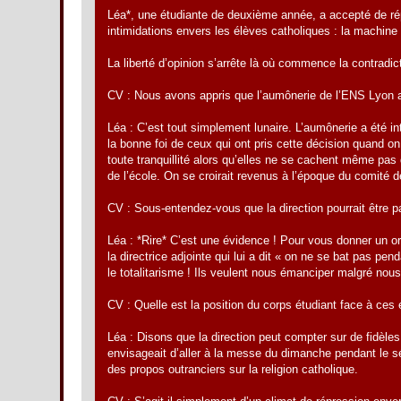
Léa*, une étudiante de deuxième année, a accepté de répon
intimidations envers les élèves catholiques : la machine 
La liberté d’opinion s’arrête là où commence la contradic
CV : Nous avons appris que l’aumônerie de l’ENS Lyon 
Léa : C’est tout simplement lunaire. L’aumônerie a été in
la bonne foi de ceux qui ont pris cette décision quand o
toute tranquillité alors qu’elles ne se cachent même pas d
de l’école. On se croirait revenus à l’époque du comité d
CV : Sous-entendez-vous que la direction pourrait être pa
Léa : *Rire* C’est une évidence ! Pour vous donner un or
la directrice adjointe qui lui a dit « on ne se bat pas pe
le totalitarisme ! Ils veulent nous émanciper malgré nou
CV : Quelle est la position du corps étudiant face à ces
Léa : Disons que la direction peut compter sur de fidèles
envisageait d’aller à la messe du dimanche pendant le sé
des propos outranciers sur la religion catholique.