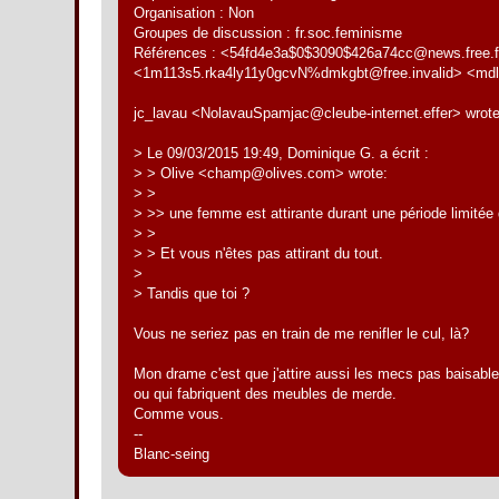
Organisation : Non
Groupes de discussion : fr.soc.feminisme
Références : <54fd4e3a$0$3090$426a74cc@news.free.
<1m113s5.rka4ly11y0gcvN%dmkgbt@free.invalid> <mdl6
jc_lavau <NolavauSpamjac@cleube-internet.effer> wrote
> Le 09/03/2015 19:49, Dominique G. a écrit :
> > Olive <champ@olives.com> wrote:
> >
> >> une femme est attirante durant une période limitée 
> >
> > Et vous n'êtes pas attirant du tout.
>
> Tandis que toi ?
Vous ne seriez pas en train de me renifler le cul, là?
Mon drame c'est que j'attire aussi les mecs pas baisabl
ou qui fabriquent des meubles de merde.
Comme vous.
--
Blanc-seing