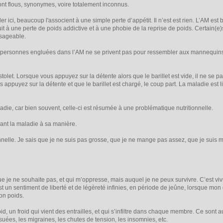
sont flous, synonymes, voire totalement inconnus.
er ici, beaucoup l'associent à une simple perte d’appétit. Il n’est est rien. L’AM est 
nduit à une perte de poids addictive et à une phobie de la reprise de poids. Certain(e
isageable.
 les personnes engluées dans l’AM ne se privent pas pour ressembler aux mannequin
stolet. Lorsque vous appuyez sur la détente alors que le barillet est vide, il ne se 
us appuyez sur la détente et que le barillet est chargé, le coup part. La maladie est
aladie, car bien souvent, celle-ci est résumée à une problématique nutritionnelle.
ivant la maladie à sa manière.
onnelle. Je sais que je ne suis pas grosse, que je ne mange pas assez, que je suis 
e je ne souhaite pas, et qui m’oppresse, mais auquel je ne peux survivre. C’est viv
t un sentiment de liberté et de légèreté infinies, en période de jeûne, lorsque mo
on poids.
roid, un froid qui vient des entrailles, et qui s’infiltre dans chaque membre. Ce son
uées, les migraines, les chutes de tension, les insomnies, etc.