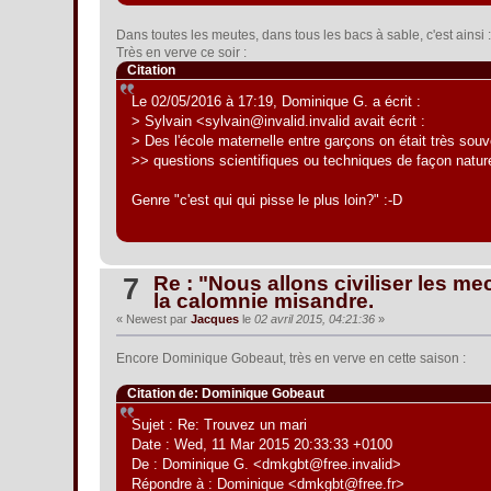
Dans toutes les meutes, dans tous les bacs à sable, c'est ainsi
Très en verve ce soir :
Citation
Le 02/05/2016 à 17:19, Dominique G. a écrit :
> Sylvain <sylvain@invalid.invalid avait écrit :
> Des l'école maternelle entre garçons on était très sou
>> questions scientifiques ou techniques de façon nature
Genre "c'est qui qui pisse le plus loin?" :-D
Re : "Nous allons civiliser les mec
7
la calomnie misandre.
« Newest par
Jacques
le
02 avril 2015, 04:21:36
»
Encore Dominique Gobeaut, très en verve en cette saison :
Citation de: Dominique Gobeaut
Sujet : Re: Trouvez un mari
Date : Wed, 11 Mar 2015 20:33:33 +0100
De : Dominique G. <dmkgbt@free.invalid>
Répondre à : Dominique <dmkgbt@free.fr>