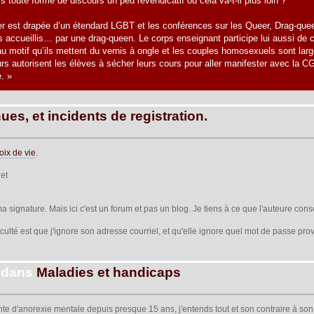
s toute forme de discours un peu revendicatif ou cela va-t-il plus loin ?
er est drapée d’un étendard LGBT et les conférences sur les Queer, Drag-queen
 accueillis… par une drag-queen. Le corps enseignant participe lui aussi de 
u motif qu’ils mettent du vernis à ongle et les couples homosexuels sont la
rs autorisent les élèves à sécher leurs cours pour aller manifester avec la CG
. »
es, et incidents de registration.
oix de vie
.
et
 ma signature. Mais ici c'est un forum et pas un blog. Je tiens à ce que l'auteure cons
iculté est que j'ignore son adresse courriel, et qu'elle ignore quel mot de passe prov
dans
Maladies et handicaps
einte d'anorexie mentale depuis presque 15 ans, j'entends tout et son contraire à son