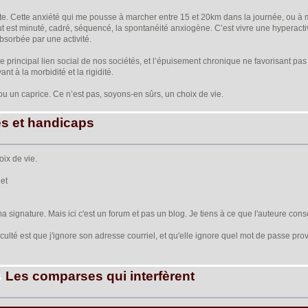
te. Cette anxiété qui me pousse à marcher entre 15 et 20km dans la journée, ou à mul
t est minuté, cadré, séquencé, la spontanéité anxiogène. C’est vivre une hyperactiv
bsorbée par une activité.
le principal lien social de nos sociétés, et l’épuisement chronique ne favorisant pas
nt à la morbidité et la rigidité.
u un caprice. Ce n’est pas, soyons-en sûrs, un choix de vie.
es et handicaps
oix de vie.
. et
 ma signature. Mais ici c'est un forum et pas un blog. Je tiens à ce que l'auteure cons
iculté est que j'ignore son adresse courriel, et qu'elle ignore quel mot de passe prov
s
Les comparses qui interfèrent