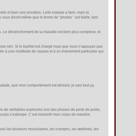
belle et bien une privation. Le/la malade a faim, mais la
)s vous diront même que le terme de “phobie “ est faible, tant
s. Le déclenchement de la maladie est bien plus complexe, et
passe rien. Si le barillet est chargé mais que vous n’appuyez pas
 liée à une multitude de causes et à un évènement particulier qui
malade, que mon comportement est déviant, je sais tout ça,
re de véritables euphories lors des phases de perte de poids,
n corps s’estompe. C’est ressentir mon corps de manière
t aussi les douleurs musculaires, les crampes, les œdèmes, les