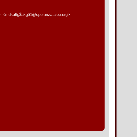
g> <mdka9g$akg$1@speranza.aioe.org>