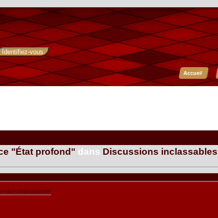
Accueil
ce "État profond"
dans
Discussions inclassables
-du-totalitarisme/