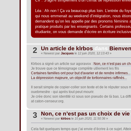
CV : S’agit-il simplement d’un climat de répression enver
Léa : Ah non ! Ça va beaucoup plus loin. L’entrée du foy
qui nous emmenait au weekend d’intégration, nous étions
demandent qu’on les appelle par des pronoms féminins a
pratique produits par les enseignants. Certains professeu
étudiante, on vous demande d’écrire en écriture inclusive
Un article de klrbos
dans
Bienvenu
2
« Newest par
Jacques
le
12 juin 2020, 12:13:43
»
Klrbos a signé un article sur agoravox :
Non, ce n’est pas un ch
Je trouve que ce témoignage complète utilement les fils
Certaines familles ont pour but d'avarier et de rendre infirmes...
La dépression majeure, un objectif de tortionnaires raffinés...
Il serait simple de copier-coller son texte et de le réputer sous
ouebmestre - qui après tout peut mourir.
Je crée donc son identité ici sous son pseudo de là bas. La diff
at caton-censeur.org.
Non, ce n’est pas un choix de vie
3
« Newest par
klrbos
le
10 juin 2020, 11:50:36
»
Cela fait quelques temps que j’ai envie d’écrire à ce sujet. Att