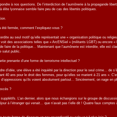
dre à nos questions. De l’interdiction de l’aumônerie à la propagande libertair
à élite lyonnaise semble faire peu de cas des libertés politiques.
tion.
a été fermée, comment l’expliquez-vous ?
terdite au seul motif qu’elle représentait une « organisation politique ou reli
n voit des associations telles que « ArcENSiel » (militants LGBT) ou encore « 
e faire de la politique… Maintenant que l’aumônerie est interdite, elle est cla
e salut public.
rtie prenante d’une forme de terrorisme intellectuel ?
dre d’idée, une élève a été inquiété par la direction pour le seul crime… de s
ndant 40 ans pour le droit des femmes, pour qu’elles se marient à 21 ans ». C’e
s d’oppressions qu’ils voient absolument partout… Sincèrement, on nage en ple
 excès ?
 supplétifs. L’an dernier, alors que nous échangions sur le groupe de discussio
jour à l’étranger qui venait… que n’avait pas t’elle dit ! Quatre faux compte