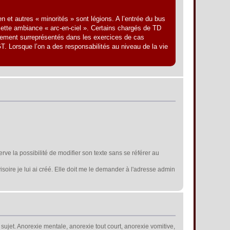
 et autres « minorités » sont légions. A l’entrée du bus
cette ambiance « arc-en-ciel ». Certains chargés de TD
rgement surreprésentés dans les exercices de cas
T. Lorsque l’on a des responsabilités au niveau de la vie
erve la possibilité de modifier son texte sans se référer au
isoire je lui ai créé. Elle doit me le demander à l'adresse admin
 sujet. Anorexie mentale, anorexie tout court, anorexie vomitive,