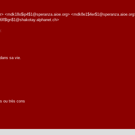
fr> <mdk18o$ip4$1@speranza.aioe.org> <mdk8e1$4er$1@speranza.aioe.or
fl$lgn$1@shakotay.alphanet.ch>
:
dans sa vie.
es ou très cons