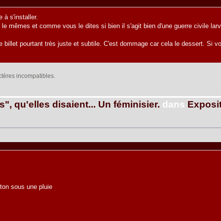
 s'installer.
le mêmes et comme vous le dites si bien il s'agit bien d'une guerre civile l
e billet pourtant très juste et subtile. C'est dommage car cela le dessert. Si
actères incompatibles.
", qu'elles disaient... Un féminisier.
dans
Exposit
ton sous une pluie