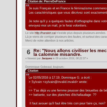
Citation de: PierreDeFrance
Je suis Français et en France le féminazisme commence à
Les caractéristiques que vous décrivez sont exactement 
Je note qu'il y a quelques fautes d'orthographe dans votr
envoyez-moi un mail, je le ferai volontiers.
Le site
http://harakiri.ca/
n'existe plus depuis plusieurs années.
Là je viens de corriger plusieurs des fautes, et surtout des car
Merci de votre attention à nos articles.
Re: "Nous allons civiliser les mecs
6
la calomnie misandre.
« Newest par
Jacques
le
09 octobre 2016, 08:22:37
»
Dominique Gobeaut, toujours :
Citation
Le 02/05/2016 à 17:19, Dominique G. a écrit :
> Sylvain <sylvain@invalid.invalid> wrote:
...
>> T'as déjà vu une femme pousser des brouettes de bé
>> battante, sur des planches d'échafaudage ??
...
Il faut avouer qu'il faut être très con pour faire ça, non?