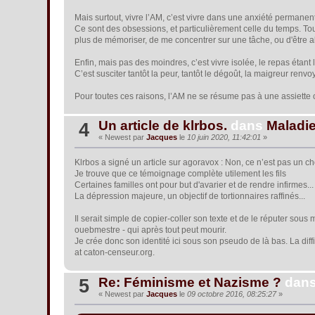
Mais surtout, vivre l’AM, c’est vivre dans une anxiété permanen
Ce sont des obsessions, et particulièrement celle du temps. Tou
plus de mémoriser, de me concentrer sur une tâche, ou d'être a
Enfin, mais pas des moindres, c’est vivre isolée, le repas étant 
C’est susciter tantôt la peur, tantôt le dégoût, la maigreur renvoya
Pour toutes ces raisons, l’AM ne se résume pas à une assiette o
Un article de klrbos.
dans
Maladi
4
« Newest par
Jacques
le
10 juin 2020, 11:42:01
»
Klrbos a signé un article sur agoravox : Non, ce n’est pas un ch
Je trouve que ce témoignage complète utilement les fils
Certaines familles ont pour but d'avarier et de rendre infirmes..
La dépression majeure, un objectif de tortionnaires raffinés...
Il serait simple de copier-coller son texte et de le réputer sous
ouebmestre - qui après tout peut mourir.
Je crée donc son identité ici sous son pseudo de là bas. La diff
at caton-censeur.org.
Re: Féminisme et Nazisme ?
dan
5
« Newest par
Jacques
le
09 octobre 2016, 08:25:27
»