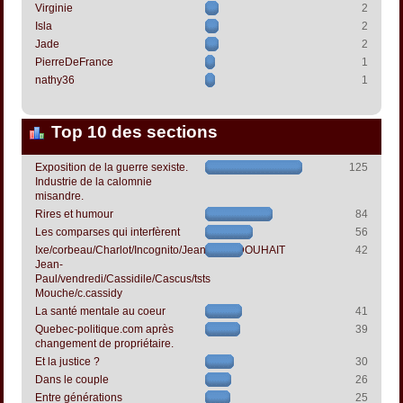
Virginie
2
Isla
2
Jade
2
PierreDeFrance
1
nathy36
1
Top 10 des sections
Exposition de la guerre sexiste.
125
Industrie de la calomnie
misandre.
Rires et humour
84
Les comparses qui interfèrent
56
Ixe/corbeau/Charlot/Incognito/Jeanpapol/DOUHAIT
42
Jean-
Paul/vendredi/Cassidile/Cascus/tsts
Mouche/c.cassidy
La santé mentale au coeur
41
Quebec-politique.com après
39
changement de propriétaire.
Et la justice ?
30
Dans le couple
26
Entre générations
25