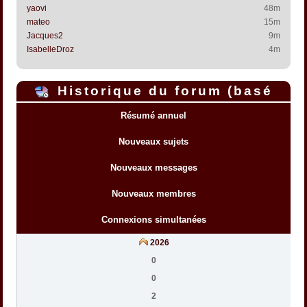
yaovi
48m
mateo
15m
Jacques2
9m
IsabelleDroz
4m
Historique du forum (basé
sur l'heure interne du forum)
Résumé annuel
Nouveaux sujets
Nouveaux messages
Nouveaux membres
Connexions simultanées
2026
0
0
2