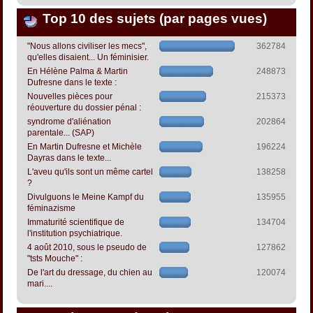
Top 10 des sujets (par pages vues)
"Nous allons civiliser les mecs",
362784
qu'elles disaient... Un féminisier.
En Hélène Palma & Martin
248873
Dufresne dans le texte :
Nouvelles pièces pour
215373
réouverture du dossier pénal :
syndrome d'aliénation
202864
parentale... (SAP)
En Martin Dufresne et Michèle
196224
Dayras dans le texte...
L'aveu qu'ils sont un même cartel
138258
?
Divulguons le Meine Kampf du
135955
féminazisme
Immaturité scientifique de
134704
l'institution psychiatrique.
4 août 2010, sous le pseudo de
127862
"tsts Mouche" :
De l'art du dressage, du chien au
120074
mari....