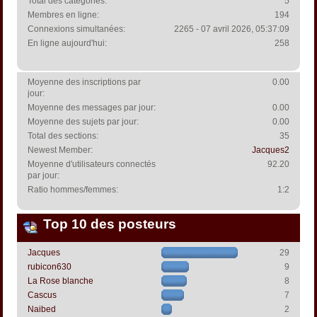
Total des catégories:
5
Membres en ligne:
194
Connexions simultanées:
2265 - 07 avril 2026, 05:37:09
En ligne aujourd'hui:
258
Moyenne des inscriptions par
0.00
jour:
Moyenne des messages par jour:
0.00
Moyenne des sujets par jour:
0.00
Total des sections:
35
Newest Member:
Jacques2
Moyenne d'utilisateurs connectés
92.20
par jour:
Ratio hommes/femmes:
1:2
Top 10 des posteurs
Jacques
29
rubicon630
9
La Rose blanche
8
Cascus
7
Naibed
2