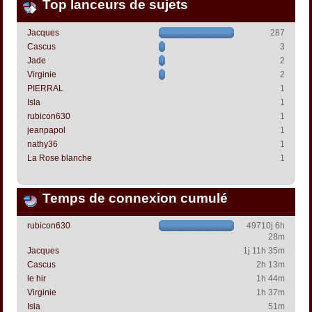
Top lanceurs de sujets
Jacques
287
Cascus
3
Jade
2
Virginie
2
PIERRAL
1
Isla
1
rubicon630
1
jeanpapol
1
nathy36
1
La Rose blanche
1
Temps de connexion cumulé
rubicon630
49710j 6h
28m
Jacques
1j 11h 35m
Cascus
2h 13m
le hir
1h 44m
Virginie
1h 37m
Isla
51m