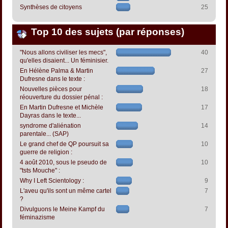
Synthèses de citoyens
25
Top 10 des sujets (par réponses)
"Nous allons civiliser les mecs",
40
qu'elles disaient... Un féminisier.
En Hélène Palma & Martin
27
Dufresne dans le texte :
Nouvelles pièces pour
18
réouverture du dossier pénal :
En Martin Dufresne et Michèle
17
Dayras dans le texte...
syndrome d'aliénation
14
parentale... (SAP)
Le grand chef de QP poursuit sa
10
guerre de religion :
4 août 2010, sous le pseudo de
10
"tsts Mouche" :
Why I Left Scientology :
9
L'aveu qu'ils sont un même cartel
7
?
Divulguons le Meine Kampf du
7
féminazisme