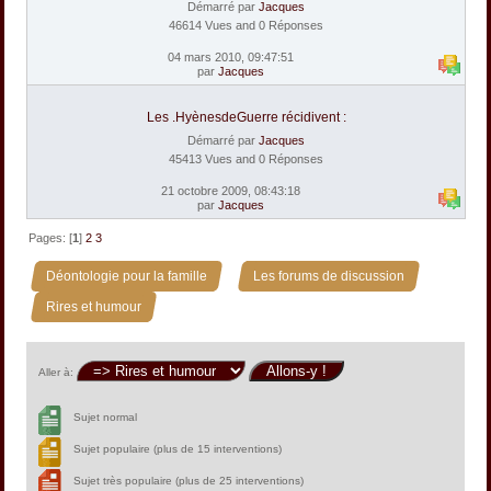
Démarré par
Jacques
46614 Vues and 0 Réponses
04 mars 2010, 09:47:51
par
Jacques
Les .HyènesdeGuerre récidivent :
Démarré par
Jacques
45413 Vues and 0 Réponses
21 octobre 2009, 08:43:18
par
Jacques
Pages: [
1
]
2
3
»
»
Déontologie pour la famille
Les forums de discussion
Rires et humour
Aller à:
Sujet normal
Sujet populaire (plus de 15 interventions)
Sujet très populaire (plus de 25 interventions)