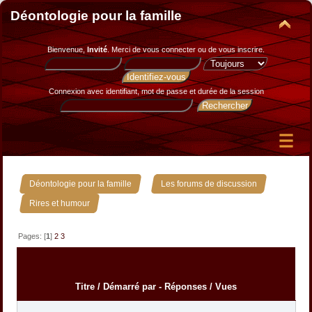
Déontologie pour la famille
Bienvenue,
Invité
. Merci de
vous connecter
ou de
vous inscrire
.
Connexion avec identifiant, mot de passe et durée de la session
»
»
Déontologie pour la famille
Les forums de discussion
Rires et humour
Pages: [
1
]
2
3
Titre
/
Démarré par
-
Réponses
/
Vues