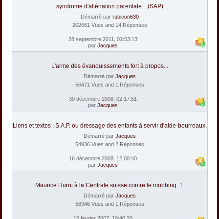
syndrome d'aliénation parentale... (SAP)
Démarré par
rubicon630
202661 Vues and 14 Réponses
28 septembre 2011, 01:53:13
par
Jacques
L'arme des évanouissements fort à propos...
Démarré par
Jacques
56471 Vues and 1 Réponses
30 décembre 2008, 02:17:51
par
Jacques
Liens et textes : S.A.P. ou dressage des enfants à servir d'aide-bourreaux.
Démarré par
Jacques
54936 Vues and 2 Réponses
16 décembre 2008, 12:00:40
par
Jacques
Maurice Hurni à la Centrale suisse contre le mobbing. 1.
Démarré par
Jacques
56946 Vues and 1 Réponses
15 février 2007, 10:40:20