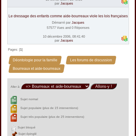
par
Jacques
Le dressage des enfants comme aide-bourreaux viole les lois françaises
Démarré par
Jacques
57577 Vues and 0 Réponses
10 décembre 2006, 08:41:40
par
Jacques
Pages: [
1
]
»
»
Déontologie pour la famille
Les forums de discussion
Bourreaux et aide-bourreaux
Aller à:
Sujet normal
Sujet populaire (plus de 15 interventions)
Sujet très populaire (plus de 25 interventions)
Sujet bloqué
Sujet épinglé