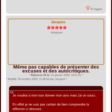
IP logged
Jacques
Néophyte
Même pas capables de présenter des
excuses et des autocritiques.
*
Réponse #6 le:
31 janvier 2008, 10:51:51 *
*
Modifié: 05 octobre 2009, 11:48:56 par Jacques
*
Citation de: rubicon630 le 31 janvier 2008, 09:09:15
Je voudrai à mon tour donner mon avis mais j'ai un souci..
En effet je ne suis pas certain de bien comprendre la
réflexion ci dessous :