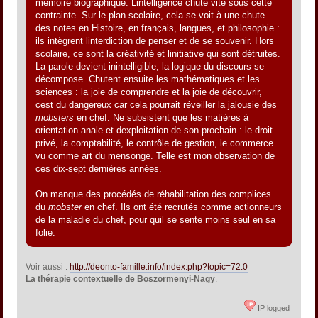
mémoire biographique. Lintelligence chute vite sous cette
contrainte. Sur le plan scolaire, cela se voit à une chute
des notes en Histoire, en français, langues, et philosophie :
ils intègrent linterdiction de penser et de se souvenir. Hors
scolaire, ce sont la créativité et linitiative qui sont détruites.
La parole devient inintelligible, la logique du discours se
décompose. Chutent ensuite les mathématiques et les
sciences : la joie de comprendre et la joie de découvrir,
cest du dangereux car cela pourrait réveiller la jalousie des
mobsters
en chef. Ne subsistent que les matières à
orientation anale et dexploitation de son prochain : le droit
privé, la comptabilité, le contrôle de gestion, le commerce
vu comme art du mensonge. Telle est mon observation de
ces dix-sept dernières années.
On manque des procédés de réhabilitation des complices
du
mobster
en chef. Ils ont été recrutés comme actionneurs
de la maladie du chef, pour quil se sente moins seul en sa
folie.
Voir aussi :
http://deonto-famille.info/index.php?topic=72.0
La thérapie contextuelle de Boszormenyi-Nagy
.
IP logged