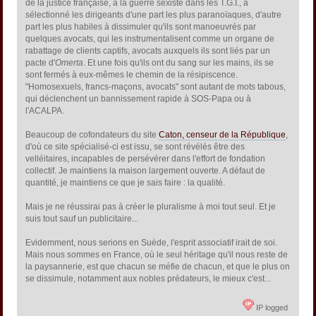
de la justice française, à la guerre sexiste dans les T.G.I., a
sélectionné les dirigeants d'une part les plus paranoïaques, d'autre
part les plus habiles à dissimuler qu'ils sont manoeuvrés par
quelques avocats, qui les instrumentalisent comme un organe de
rabattage de clients captifs, avocats auxquels ils sont liés par un
pacte d'
Omerta
. Et une fois qu'ils ont du sang sur les mains, ils se
sont fermés à eux-mêmes le chemin de la résipiscence.
"Homosexuels, francs-maçons, avocats" sont autant de mots tabous,
qui déclenchent un bannissement rapide à SOS-Papa ou à
l'ACALPA.
Beaucoup de cofondateurs du site
Caton, censeur de la République
,
d'où ce site spécialisé-ci est issu, se sont révélés être des
velléitaires, incapables de persévérer dans l'effort de fondation
collectif. Je maintiens la maison largement ouverte. A défaut de
quantité, je maintiens ce que je sais faire : la qualité.
Mais je ne réussirai pas à créer le pluralisme à moi tout seul. Et je
suis tout sauf un publicitaire...
Evidemment, nous serions en Suède, l'esprit associatif irait de soi.
Mais nous sommes en France, où le seul héritage qu'il nous reste de
la paysannerie, est que chacun se méfie de chacun, et que le plus on
se dissimule, notamment aux nobles prédateurs, le mieux c'est...
IP logged