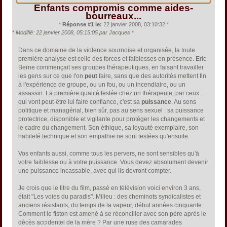
Enfants compromis comme aides-
bourreaux...
*
Réponse #1 le:
22 janvier 2008, 03:10:32 *
*
Modifié: 22 janvier 2008, 05:15:05 par Jacques
*
Dans ce domaine de la violence sournoise et organisée, la toute
première analyse est celle des forces et faiblesses en présence. Eric
Berne commençait ses groupes thérapeutiques, en faisant travailler
les gens sur ce que l'on
peut
faire, sans que des autorités mettent fin
à l'expérience de groupe, ou un fou, ou un incendiaire, ou un
assassin. La première qualité testée chez un thérapeute, par ceux
qui vont peut-être lui faire confiance, c'est sa
puissance
. Au sens
politique et managérial, bien sûr, pas au sens sexuel : sa puissance
protectrice, disponible et vigilante pour protéger les changements et
le cadre du changement. Son éthique, sa loyauté exemplaire, son
habileté technique et son empathie ne sont testées qu'ensuite.
Vos enfants aussi, comme tous les pervers, ne sont sensibles qu'à
votre faiblesse ou à votre puissance. Vous devez absolument devenir
une puissance incassable, avec qui ils devront compter.
Je crois que le titre du film, passé en télévision voici environ 3 ans,
était "Les voies du paradis". Milieu : des cheminots syndicalistes et
anciens résistants, du temps de la vapeur, début années cinquante.
Comment le fiston est amené à se réconcilier avec son père après le
décès accidentel de la mère ? Par une ruse des camarades