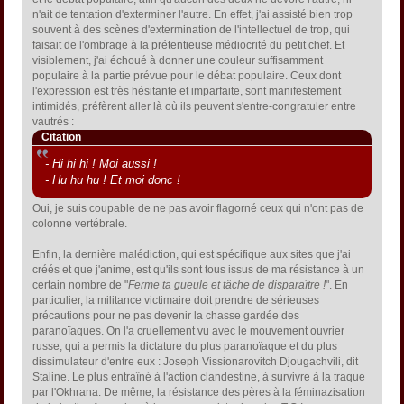
n'ait de tentation d'exterminer l'autre. En effet, j'ai assisté bien trop
souvent à des scènes d'extermination de l'intellectuel de trop, qui
faisait de l'ombrage à la prétentieuse médiocrité du petit chef. Et
visiblement, j'ai échoué à donner une couleur suffisamment
populaire à la partie prévue pour le débat populaire. Ceux dont
l'expression est très hésitante et imparfaite, sont manifestement
intimidés, préfèrent aller là où ils peuvent s'entre-congratuler entre
vautrés :
Citation
- Hi hi hi ! Moi aussi !
- Hu hu hu ! Et moi donc !
Oui, je suis coupable de ne pas avoir flagorné ceux qui n'ont pas de
colonne vertébrale.
Enfin, la dernière malédiction, qui est spécifique aux sites que j'ai
créés et que j'anime, est qu'ils sont tous issus de ma résistance à un
certain nombre de "
Ferme ta gueule et tâche de disparaître !
". En
particulier, la militance victimaire doit prendre de sérieuses
précautions pour ne pas devenir la chasse gardée des
paranoïaques. On l'a cruellement vu avec le mouvement ouvrier
russe, qui a permis la dictature du plus paranoïaque et du plus
dissimulateur d'entre eux : Joseph Vissionarovitch Djougachvili, dit
Staline. Le plus entraîné à l'action clandestine, à survivre à la traque
par l'Okhrana. De même, la résistance des pères à la féminazisation