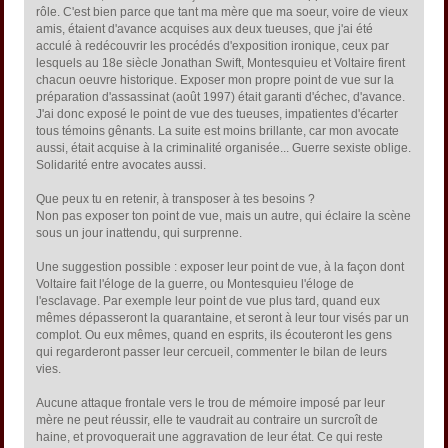
rôle. C'est bien parce que tant ma mère que ma soeur, voire de vieux
amis, étaient d'avance acquises aux deux tueuses, que j'ai été
acculé à redécouvrir les procédés d'exposition ironique, ceux par
lesquels au 18e siècle Jonathan Swift, Montesquieu et Voltaire firent
chacun oeuvre historique. Exposer mon propre point de vue sur la
préparation d'assassinat (août 1997) était garanti d'échec, d'avance.
J'ai donc exposé le point de vue des tueuses, impatientes d'écarter
tous témoins gênants. La suite est moins brillante, car mon avocate
aussi, était acquise à la criminalité organisée... Guerre sexiste oblige.
Solidarité entre avocates aussi.
Que peux tu en retenir, à transposer à tes besoins ?
Non pas exposer ton point de vue, mais un autre, qui éclaire la scène
sous un jour inattendu, qui surprenne.
Une suggestion possible : exposer leur point de vue, à la façon dont
Voltaire fait l'éloge de la guerre, ou Montesquieu l'éloge de
l'esclavage. Par exemple leur point de vue plus tard, quand eux
mêmes dépasseront la quarantaine, et seront à leur tour visés par un
complot. Ou eux mêmes, quand en esprits, ils écouteront les gens
qui regarderont passer leur cercueil, commenter le bilan de leurs
vies.
Aucune attaque frontale vers le trou de mémoire imposé par leur
mère ne peut réussir, elle te vaudrait au contraire un surcroît de
haine, et provoquerait une aggravation de leur état. Ce qui reste