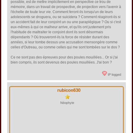
possible, est de mettre implicitement en perspective ce trou de
mémoire, dans un travail de prospective, de projection vers l'avenir à
l'échelle de toute leur vie. Comment feront-ils lorsqu'un de leurs
adolescents se droguera, ou se suicidera ? Comment réagiront-ils si
un accident fait de leur conjoint un ou une paraplégique ? Ou si c'est
eux-mêmes à qui ce malheur arrive, et qu'ils ont justement pris
l'habitude de maltraiter le conjoint dont ils sont désormais
dépendants ? Où trouveront-ils la force de résister durant des
années, si leur tombe dessus une accusation mensongère comme
celles d'Outreau, ou comme celles qui me sont tombées sur le dos ?
Ce ne sont pas des épreuves pour des poules mouillées... Or si j'ai
bien compris, ils sont devenus des poules mouillées. J'ai bon ?
IP logged
rubicon630
Néophyte