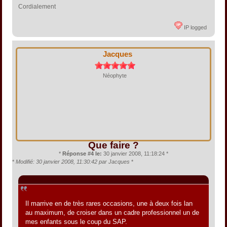
Cordialement
IP logged
Jacques
Néophyte
Que faire ?
*
Réponse #4 le:
30 janvier 2008, 11:18:24 *
*
Modifié: 30 janvier 2008, 11:30:42 par Jacques
*
Citation de: rubicon630 le 30 janvier 2008, 01:30:14
Il marrive en de très rares occasions, une à deux fois lan
au maximum, de croiser dans un cadre professionnel un de
mes enfants sous le coup du SAP.