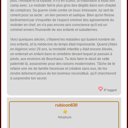
plus, l'éthique et la loyauté, il n'y en a plus, la maturation a foutu son
camp avec. Le
mobster
fait le plus gros des dégâts dans son cheptel
de complices. Sa guerre civile contre un bouc émissaire, lui sert de
ciment pour sa secte : un lien pervers et sadique. Bien qu'on finisse
tardivement par s'inquiéter de l'aspect criminel des agissements du
mobster
en chef, on n'a pas encore pris conscience qu'il est un
criminel envers l'humanité de ses enfants et subalternes.
Voici quelques siècles, c'étaient les maladies qui tuaient nombre de
nos enfants, et la médecine du temps était impuissante. Quand j'étais
en Algérois voici 29 ans, la mortalité infantile y était encore élevée,
on enterrait un enfant dans le cimetière devant lequel je passais à
pieds, aux environs de Bouchaoui. Tu dois faire le deuil de cette
paternité là, assassinée pour des raisons modernisées. Tâche de te
refaire une vie de famille heureuse et créative sans eux, de les
rendre tellement jaloux de ton bonheur reconstitué, qu'il chercheront
à surprendre ton secret.
IP logged
rubicon630
Néophyte