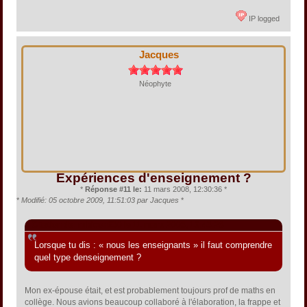
IP logged
Jacques
Néophyte
Expériences d'enseignement ?
*
Réponse #11 le:
11 mars 2008, 12:30:36 *
*
Modifié: 05 octobre 2009, 11:51:03 par Jacques
*
Citation de: rubicon630 le 11 mars 2008, 10:43:28
Lorsque tu dis : « nous les enseignants » il faut comprendre
quel type denseignement ?
Mon ex-épouse était, et est probablement toujours prof de maths en
collège. Nous avions beaucoup collaboré à l'élaboration, la frappe et