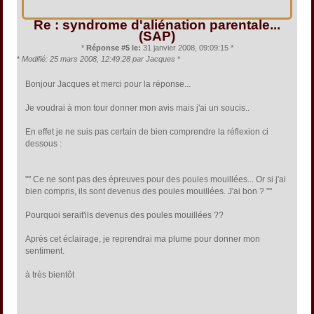
Re : syndrome d'aliénation parentale...
(SAP)
*
Réponse #5 le:
31 janvier 2008, 09:09:15 *
*
Modifié: 25 mars 2008, 12:49:28 par Jacques
*
Bonjour Jacques et merci pour la réponse...
Je voudrai à mon tour donner mon avis mais j'ai un soucis..
En effet je ne suis pas certain de bien comprendre la réflexion ci
dessous :
"" Ce ne sont pas des épreuves pour des poules mouillées... Or si j'ai
bien compris, ils sont devenus des poules mouillées. J'ai bon ? ""
Pourquoi serait'ils devenus des poules mouillées ??
Après cet éclairage, je reprendrai ma plume pour donner mon
sentiment.
à très bientôt