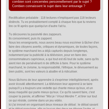
combien sont concernées personnellement par le sujet ?
Combien connaissent le sujet dans leur entourage ?
Rectification préalable : 118 lectures n'impliquent pas 118 lecteurs
distincts. Tu es probablement compté à chaque fois que tu reviens
lire ce fil après que quelqu'un d'autre l'ait lu.
Tu découvres la passivité des zappeurs.
Ils consomment, puis ils zappent.
Nous les enseignants, nous avons beau nous escrimer à tâcher d'en
faire des citoyens avertis, critiques et dynamiques, de toutes façons,
le système marchand les a déjà capturés depuis longtemps,
notamment par la publicité à la télévision, pour en faire des
consommateurs capricieux, a qui tout est dû tout de suite, sans qu'ils
aient rien de persévérant ni de difficile à faire. Pour le système
marchand, le civisme, la responsabilité, l'éthique, le dévouement au
bien public, sont les valeurs à abattre et à ridiculiser.
Nous tâchons de leur apprendre à s'exprimer intelligiblement, après
avoir écouté attentivement. La télévision leur apprend à se taire
puisqu'il y a toujours une vedette qui chante mieux qu'eux, et un
beau maquillé qui parle mieux qu'eux. Ce qu'ils savent faire, c'est
couper la parole, et affirmer "
Moi je ! Vrout Merdre !
", et tirer sur tout
ce qui résiste, comme dans un jeu vidéo.
Ici j'ai innové en organisant deux niveaux de débat : le débat savant
et le débat populaire, afin qu'aucun des deux ne dévore l'autre, ni