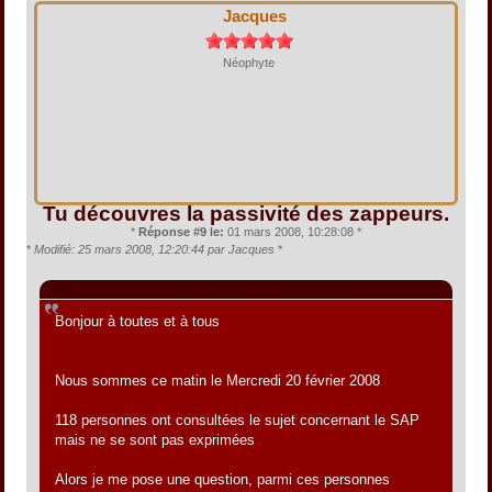
Jacques
Néophyte
Tu découvres la passivité des zappeurs.
*
Réponse #9 le:
01 mars 2008, 10:28:08 *
*
Modifié: 25 mars 2008, 12:20:44 par Jacques
*
Citation de: rubicon630 le 20 février 2008, 08:35:22
Bonjour à toutes et à tous
Nous sommes ce matin le Mercredi 20 février 2008
118 personnes ont consultées le sujet concernant le SAP
mais ne se sont pas exprimées
Alors je me pose une question, parmi ces personnes