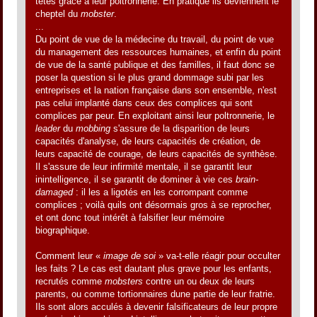
têtes grâce à leur poltronnerie. En pratique ils deviennent le
cheptel du
mobster
.
...
Du point de vue de la médecine du travail, du point de vue
du management des ressources humaines, et enfin du point
de vue de la santé publique et des familles, il faut donc se
poser la question si le plus grand dommage subi par les
entreprises et la nation française dans son ensemble, n'est
pas celui implanté dans ceux des complices qui sont
complices par peur. En exploitant ainsi leur poltronnerie, le
leader
du
mobbing
s'assure de la disparition de leurs
capacités d'analyse, de leurs capacités de création, de
leurs capacité de courage, de leurs capacités de synthèse.
Il s'assure de leur infirmité mentale, il se garantit leur
inintelligence, il se garantit de dominer à vie ces
brain-
damaged
: il les a ligotés en les corrompant comme
complices ; voilà quils ont désormais gros à se reprocher,
et ont donc tout intérêt à falsifier leur mémoire
biographique.
Comment leur «
image de soi
» va-t-elle réagir pour occulter
les faits ? Le cas est dautant plus grave pour les enfants,
recrutés comme
mobsters
contre un ou deux de leurs
parents, ou comme tortionnaires dune partie de leur fratrie.
Ils sont alors acculés à devenir falsificateurs de leur propre