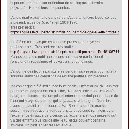
le perfectionnement sur ordinateur de ses leçons et devoirs
polycopiés. Nous étions des pionniers.
J'ai été maître-auxiliaire dans ce qui s'appelait encore lycée, collège
à présent, à des 6e, 5, et 4e, en 1969-1970.
Très bref récit à
http://jacques.lavau.perso.sfr.fr/mission_parricide/opereGette.html#4.7
.
J'ai été en fin de vie professionnelle professeur en lycées
professionnels. Très bref récit très partiel :
http://jacques.lavau.perso.sfr.fr/esprit_scientifique.htm#_Toc48196744
Ma position a été publique et constante : payé par la république,
j'enseigne la république et les valeurs républicaines.
J'ai donné des leçons particulières pendant quatre ans, pour faire la
soudure, dans des conditions de retraite partielle fort précaires.
Ma compagne a été institutrice toute sa vie. Il m'est arrivé de l'assister
pour l'accompagnement en piscine, d'enfants arrivant de leur Aurès
natal, sans bases ni du français, ni même des techniques de base de
l'apprentissage scolaire, et qui
croyaient
savoir nager... Nous les
avons donc joint à un groupe de
Mat-Sup
: maternelle grande
section, que nous avons donc co-encadré, puisque j'en avais déjà
l'expérience en stage de Licence. Là l'expérience nous apprend qu'il
y a des enfants plus lourds que l'eau, et qui coulent : certains
africains, un petit laotien très athlétique...