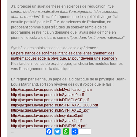
J'ai proposé un sujet de thèse en sciences de l'éducation : "
Le
contrat de désensorialisation dans l'enseignement des sciences,
abus et remèdes
". Il m'a été répondu que le sujet était vierge. J'ai
ensuite postulé pour le D.E.A. de sciences de l'éducation, en
proposant comme sujet d'études un sous-ensemble de ce
programme, restreint à un domaine que j'avais déjà défriché en
pionnier, et cela a été barré comme "
pas dans les thèmes nationaux
".
Synthèse des points essentiels de cette expérience :
La persistance de schèmes infantiles dans lenseignement des
mathématiques et de la physique. Et pour devenir une science ?
Plus tard, en licence de psychologie, j'ai choisi les modules tournés
vers l'enseignement et la didactique.
En région parisienne, un pape de la didactique de la physique, Jean-
Louis Martinand, sort son révolver dès qu'il voit ce que je fais :
http://jacques.lavau.perso.sfr.fr/Mystification_.htm
http://jacques.lavau.perso.sfr.fr/Syntaxe0.pdf
http://jacques.lavau.perso.sfr.fr/DEMELAGE.pdf
http://jacques.lavau.perso.sfr.fr/SYNTAXV1_2000.pdf
http://jacques.lavau.perso.sfr.fr/SYNTAXE2_.pdf
http://jacques.lavau.perso.sfr.fr/syntaxe3.pdf
http://jacques.lavau.perso.sfr.fr/Syntax4.pdf
http://jacques.lavau.perso.sfr.fr/DIMENSIN.pdf
Facebook
Twitter
WhatsApp
Share
...