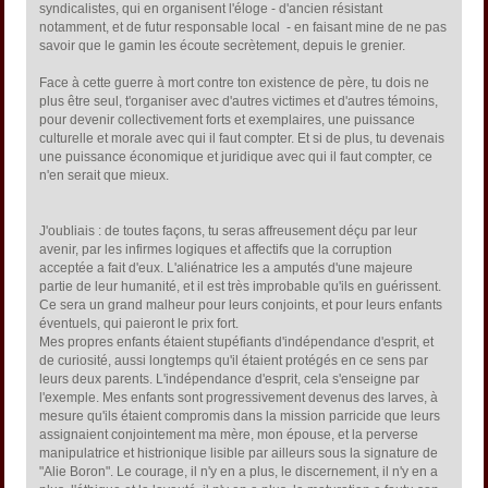
syndicalistes, qui en organisent l'éloge - d'ancien résistant
notamment, et de futur responsable local - en faisant mine de ne pas
savoir que le gamin les écoute secrètement, depuis le grenier.
Face à cette guerre à mort contre ton existence de père, tu dois ne
plus être seul, t'organiser avec d'autres victimes et d'autres témoins,
pour devenir collectivement forts et exemplaires, une puissance
culturelle et morale avec qui il faut compter. Et si de plus, tu devenais
une puissance économique et juridique avec qui il faut compter, ce
n'en serait que mieux.
J'oubliais : de toutes façons, tu seras affreusement déçu par leur
avenir, par les infirmes logiques et affectifs que la corruption
acceptée a fait d'eux. L'aliénatrice les a amputés d'une majeure
partie de leur humanité, et il est très improbable qu'ils en guérissent.
Ce sera un grand malheur pour leurs conjoints, et pour leurs enfants
éventuels, qui paieront le prix fort.
Mes propres enfants étaient stupéfiants d'indépendance d'esprit, et
de curiosité, aussi longtemps qu'il étaient protégés en ce sens par
leurs deux parents. L'indépendance d'esprit, cela s'enseigne par
l'exemple. Mes enfants sont progressivement devenus des larves, à
mesure qu'ils étaient compromis dans la mission parricide que leurs
assignaient conjointement ma mère, mon épouse, et la perverse
manipulatrice et histrionique lisible par ailleurs sous la signature de
"Alie Boron". Le courage, il n'y en a plus, le discernement, il n'y en a