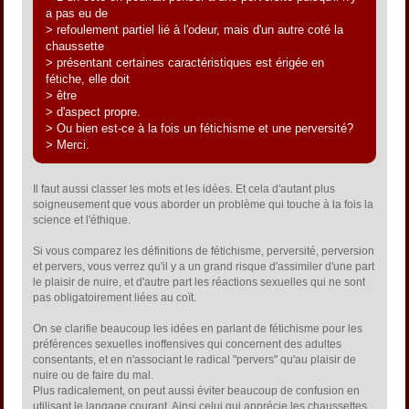
a pas eu de
> refoulement partiel lié à l'odeur, mais d'un autre coté la
chaussette
> présentant certaines caractéristiques est érigée en
fétiche, elle doit
> être
> d'aspect propre.
> Ou bien est-ce à la fois un fétichisme et une perversité?
> Merci.
Il faut aussi classer les mots et les idées. Et cela d'autant plus
soigneusement que vous aborder un problème qui touche à la fois la
science et l'éthique.
Si vous comparez les définitions de fétichisme, perversité, perversion
et pervers, vous verrez qu'il y a un grand risque d'assimiler d'une part
le plaisir de nuire, et d'autre part les réactions sexuelles qui ne sont
pas obligatoirement liées au coït.
On se clarifie beaucoup les idées en parlant de fétichisme pour les
préférences sexuelles inoffensives qui concernent des adultes
consentants, et en n'associant le radical "pervers" qu'au plaisir de
nuire ou de faire du mal.
Plus radicalement, on peut aussi éviter beaucoup de confusion en
utilisant le langage courant. Ainsi celui qui apprécie les chaussettes