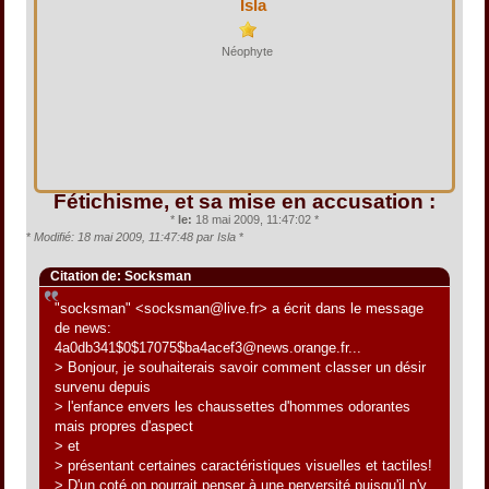
Isla
Néophyte
Fétichisme, et sa mise en accusation :
*
le:
18 mai 2009, 11:47:02 *
*
Modifié: 18 mai 2009, 11:47:48 par Isla
*
Citation de: Socksman
"socksman" <socksman@live.fr> a écrit dans le message
de news:
4a0db341$0$17075$ba4acef3@news.orange.fr...
> Bonjour, je souhaiterais savoir comment classer un désir
survenu depuis
> l'enfance envers les chaussettes d'hommes odorantes
mais propres d'aspect
> et
> présentant certaines caractéristiques visuelles et tactiles!
> D'un coté on pourrait penser à une perversité puisqu'il n'y