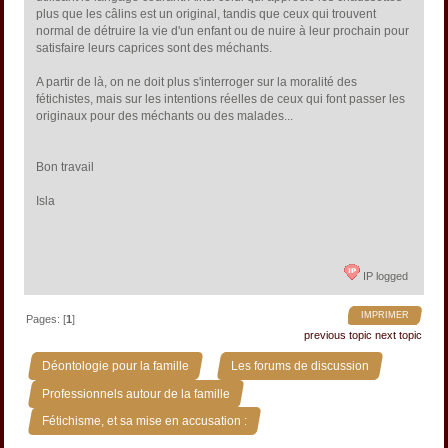
plus que les câlins est un original, tandis que ceux qui trouvent
normal de détruire la vie d'un enfant ou de nuire à leur prochain pour
satisfaire leurs caprices sont des méchants.
A partir de là, on ne doit plus s'interroger sur la moralité des
fétichistes, mais sur les intentions réelles de ceux qui font passer les
originaux pour des méchants ou des malades...
Bon travail
Isla
IP logged
IMPRIMER
Pages: [
1
]
previous topic
next topic
»
»
Déontologie pour la famille
Les forums de discussion
»
Professionnels autour de la famille
Fétichisme, et sa mise en accusation :