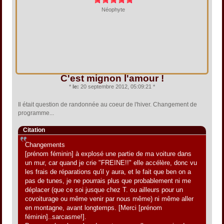
Néophyte
C'est mignon l'amour !
*
le:
20 septembre 2012, 05:09:21 *
Il était question de randonnée au coeur de l'hiver. Changement de
programme...
Citation
Changements
[prénom féminin] à explosé une partie de ma voiture dans
un mur, car quand je crie "FREINE!!" elle accélère, donc vu
les frais de réparations qu'il y aura, et le fait que ben on a
pas de tunes, je ne pourrais plus que probablement ni me
déplacer (que ce soi jusque chez T. ou ailleurs pour un
covoiturage ou même venir par nous même) ni même aller
en montagne, avant longtemps. [Merci [prénom
féminin]..sarcasme!].