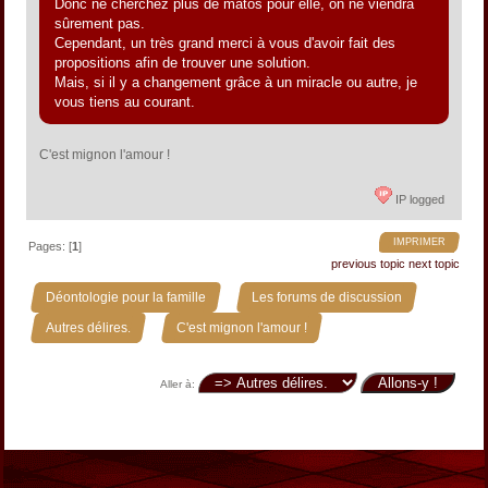
Donc ne cherchez plus de matos pour elle, on ne viendra
sûrement pas.
Cependant, un très grand merci à vous d'avoir fait des
propositions afin de trouver une solution.
Mais, si il y a changement grâce à un miracle ou autre, je
vous tiens au courant.
C'est mignon l'amour !
IP logged
IMPRIMER
Pages: [
1
]
previous topic
next topic
»
»
Déontologie pour la famille
Les forums de discussion
»
Autres délires.
C'est mignon l'amour !
Aller à: