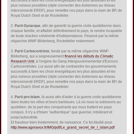
successifs à faire les choix énergétiques les plus absurdes et les
plus ruineux possibles (style connecter des éoliennes au réseau
interconnecté ERDF), pour remettre nos pays dans la main de BP, de
Royal Dutch Shell et de Rockefeller.
2.
Parti Gynarque
, afin de garantir la guerre civile quotidienne dans
chaque famille, et affaiblir définitivement le pays, le rendre incapable
de toute réaction cohérente d'indépendance. Financé par la même
oligarchie WWF-Bilderberg, Rockefeller notamment.
3.
Parti Carbocentriste
, fondé par la même oligarchie WWF-
Bilderberg, qui a soigneusement
financé les débuts du Climatic
Research Unit
, à l'origine du Gang Intergouvernemental d'Escrocs
Carbocentristes. Lui aussi afin de contraindre les gouvernements
successifs à faire les choix énergétiques les plus absurdes et les
plus ruineux possibles (style connecter des éoliennes au réseau
interconnecté ERDF), pour remettre nos pays dans la main de BP, de
Royal Dutch Shell et de Rockefeller.
4.
Parti pro-Islam
, là aussi afin d'aider à la guerre civile quotidienne
dans toutes les villes et leurs banlieues. Là où nous la subissons au
quotidien, de la part des conquérants qui nous traitent en pays
conquis. Il n'y a d'Islam "authentique" que guerrier, intolérant et
jusqu'auboutiste.
Et fraudeur bien évidemment, de naissance. Ce fut étudié pour.
http://www.agoravox.fr/IMG/pdf/Le_grand_secret_de_l_islam.pdf