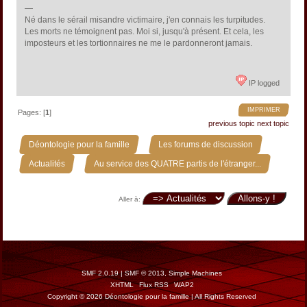
—
Né dans le sérail misandre victimaire, j'en connais les turpitudes.
Les morts ne témoignent pas. Moi si, jusqu'à présent. Et cela, les
imposteurs et les tortionnaires ne me le pardonneront jamais.
IP logged
IMPRIMER
Pages: [
1
]
previous topic
next topic
»
»
Déontologie pour la famille
Les forums de discussion
»
Actualités
Au service des QUATRE partis de l'étranger...
Aller à:
SMF 2.0.19
|
SMF © 2013
,
Simple Machines
XHTML
Flux RSS
WAP2
Copyright © 2026 Déontologie pour la famille | All Rights Reserved