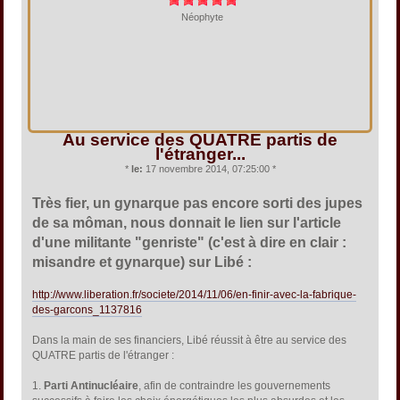
Néophyte
Au service des QUATRE partis de
l'étranger...
*
le:
17 novembre 2014, 07:25:00 *
Très fier, un gynarque pas encore sorti des jupes
de sa môman, nous donnait le lien sur l'article
d'une militante "genriste" (c'est à dire en clair :
misandre et gynarque) sur Libé :
http://www.liberation.fr/societe/2014/11/06/en-finir-avec-la-fabrique-
des-garcons_1137816
Dans la main de ses financiers, Libé réussit à être au service des
QUATRE partis de l'étranger :
1.
Parti Antinucléaire
, afin de contraindre les gouvernements