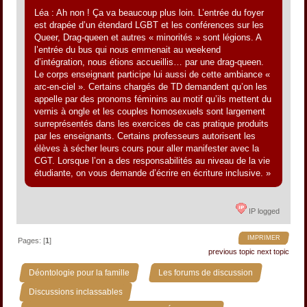
Léa : Ah non ! Ça va beaucoup plus loin. L’entrée du foyer
est drapée d’un étendard LGBT et les conférences sur les
Queer, Drag-queen et autres « minorités » sont légions. A
l’entrée du bus qui nous emmenait au weekend
d’intégration, nous étions accueillis… par une drag-queen.
Le corps enseignant participe lui aussi de cette ambiance «
arc-en-ciel ». Certains chargés de TD demandent qu’on les
appelle par des pronoms féminins au motif qu’ils mettent du
vernis à ongle et les couples homosexuels sont largement
surreprésentés dans les exercices de cas pratique produits
par les enseignants. Certains professeurs autorisent les
élèves à sécher leurs cours pour aller manifester avec la
CGT. Lorsque l’on a des responsabilités au niveau de la vie
étudiante, on vous demande d’écrire en écriture inclusive. »
IP logged
IMPRIMER
Pages: [
1
]
previous topic
next topic
»
»
Déontologie pour la famille
Les forums de discussion
»
Discussions inclassables