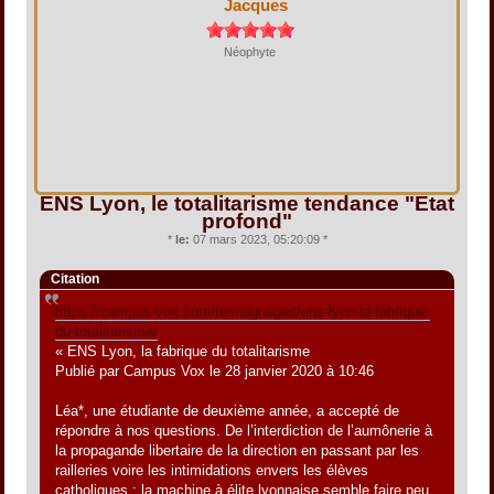
Jacques
Néophyte
ENS Lyon, le totalitarisme tendance "État
profond"
*
le:
07 mars 2023, 05:20:09 *
Citation
https://campus-vox.com/temoignages/ens-lyon-la-fabrique-
du-totalitarisme/
« ENS Lyon, la fabrique du totalitarisme
Publié par Campus Vox le 28 janvier 2020 à 10:46
Léa*, une étudiante de deuxième année, a accepté de
répondre à nos questions. De l’interdiction de l’aumônerie à
la propagande libertaire de la direction en passant par les
railleries voire les intimidations envers les élèves
catholiques : la machine à élite lyonnaise semble faire peu