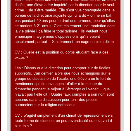
d’idée, une élève a été inquiété par la direction pour le seul
crime… de s’être mariée. Elle s’est vue convoquée dans le
bureau de la directrice adjointe qui lui a dit « on ne se bat
pas pendant 40 ans pour le droit des femmes, pour qu’elles
se marient à 21 ans ». C’est clairement une immixtion dans
la vie privée ! ça frise le totalitarisme ! Ils veulent nous
émanciper malgré nous d’oppressions qu’ils voient
absolument partout… Sincèrement, on nage en plein délire.
CV : Quelle est la position du corps étudiant face à ces
excès ?
Léa : Disons que la direction peut compter sur de fidèles
supplétifs. L’an dernier, alors que nous échangions sur le
groupe de discussion de l’école, une élève a eu le tort de
mentionner qu’elle envisageait d’aller à la messe du
dimanche pendant le séjour à l’étranger qui venait… que
n’avait pas t’elle dit ! Quatre faux comptes à son nom sont
apparus dans la discussion pour tenir des propos
outranciers sur la religion catholique.
CV : S’agit-il simplement d’un climat de répression envers
toute forme de discours un peu revendicatif ou cela va-t-il
plus loin ?