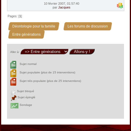
10 février 2007, 01:57:40
par
Jacques
Pages: [
1
]
»
»
Déontologie pour la famille
Les forums de discussion
Entre générations
Aller à:
Sujet normal
Sujet populaire (plus de 15 interventions)
Sujet très populaire (plus de 25 interventions)
Sujet bloqué
Sujet épinglé
Sondage