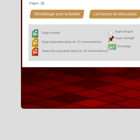
Pages: [
1
]
»
Déontologie pour la famille
Les forums de discussion
Sujet bloqué
Sujet normal
Sujet épinglé
Sujet populaire (plus de 15 interventions)
Sondage
Sujet très populaire (plus de 25 interventions)