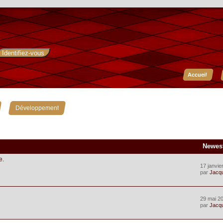
Accueil
»
Développement
Newes
e.
17 janvie
par
Jacq
29 mai 20
par
Jacq