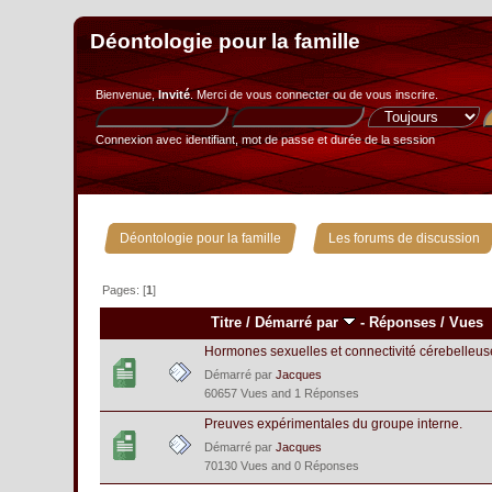
Déontologie pour la famille
Bienvenue,
Invité
. Merci de
vous connecter
ou de
vous inscrire
.
Connexion avec identifiant, mot de passe et durée de la session
»
Déontologie pour la famille
Les forums de discussion
Pages: [
1
]
Titre
/
Démarré par
-
Réponses
/
Vues
Hormones sexuelles et connectivité cérebelleus
Démarré par
Jacques
60657 Vues and 1 Réponses
Preuves expérimentales du groupe interne.
Démarré par
Jacques
70130 Vues and 0 Réponses