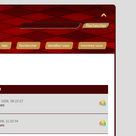
Aide
Rechercher
Identifiez-vous
Inscrivez-vous
t
r 2008, 08:22:27
ues
09, 11:32:34
ues