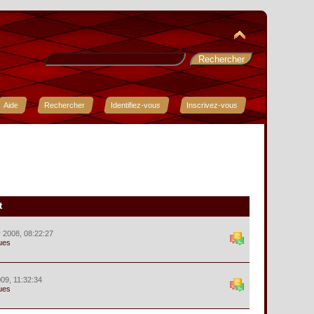
Aide
Rechercher
Identifiez-vous
Inscrivez-vous
t
r 2008, 08:22:27
ues
09, 11:32:34
ues