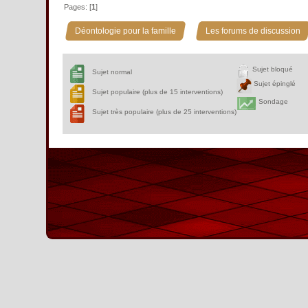
Pages: [
1
]
»
Déontologie pour la famille
Les forums de discussion
Sujet bloqué
Sujet normal
Sujet épinglé
Sujet populaire (plus de 15 interventions)
Sondage
Sujet très populaire (plus de 25 interventions)