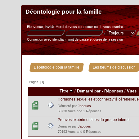
Déontologie pour la famille
Bienvenue,
Invité
. Merci de
vous connecter
ou de
vous inscrire
.
Connexion avec identifiant, mot de passe et durée de la session
»
Déontologie pour la famille
Les forums de discussion
Pages: [
1
]
Titre
/
Démarré par
-
Réponses
/
Vues
Hormones sexuelles et connectivité cérebelleus
Démarré par
Jacques
60730 Vues and 1 Réponses
Preuves expérimentales du groupe interne.
Démarré par
Jacques
70193 Vues and 0 Réponses