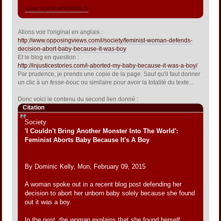
www.agenceinfolibre.fr
Allons voir l'original en anglais :
http://www.opposingviews.com/i/society/feminist-woman-defends-
decision-abort-baby-because-it-was-boy
Et le blog en question :
http://injusticestories.com/i-aborted-my-baby-because-it-was-a-boy/
Par prudence, je prends une copie de la page. Sauf qu'il faut donner
un clic à un
fesse-bouc
ou similaire pour avoir la totalité du texte...
Donc voici le contenu du second lien donné :
Citation
Society
'I Couldn't Bring Another Monster Into The World':
Feminist Aborts Baby Because It's A Boy
By Dominic Kelly, Mon, February 09, 2015
A woman spoke out in a recent blog post defending her
decision to abort her unborn baby solely because she found
out it was a boy.
In the post, the woman explains that she found herself