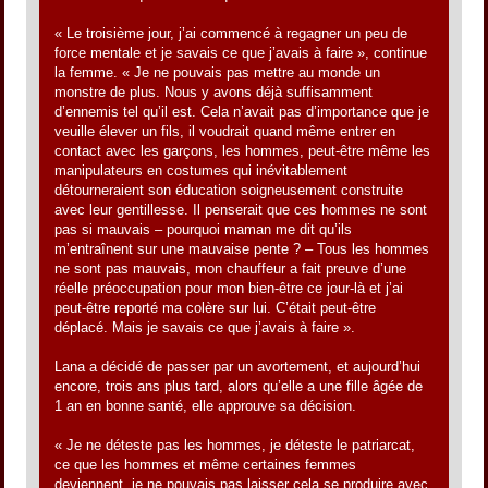
« Le troisième jour, j’ai commencé à regagner un peu de
force mentale et je savais ce que j’avais à faire », continue
la femme. « Je ne pouvais pas mettre au monde un
monstre de plus. Nous y avons déjà suffisamment
d’ennemis tel qu’il est. Cela n’avait pas d’importance que je
veuille élever un fils, il voudrait quand même entrer en
contact avec les garçons, les hommes, peut-être même les
manipulateurs en costumes qui inévitablement
détourneraient son éducation soigneusement construite
avec leur gentillesse. Il penserait que ces hommes ne sont
pas si mauvais – pourquoi maman me dit qu’ils
m’entraînent sur une mauvaise pente ? – Tous les hommes
ne sont pas mauvais, mon chauffeur a fait preuve d’une
réelle préoccupation pour mon bien-être ce jour-là et j’ai
peut-être reporté ma colère sur lui. C’était peut-être
déplacé. Mais je savais ce que j’avais à faire ».
Lana a décidé de passer par un avortement, et aujourd’hui
encore, trois ans plus tard, alors qu’elle a une fille âgée de
1 an en bonne santé, elle approuve sa décision.
« Je ne déteste pas les hommes, je déteste le patriarcat,
ce que les hommes et même certaines femmes
deviennent, je ne pouvais pas laisser cela se produire avec