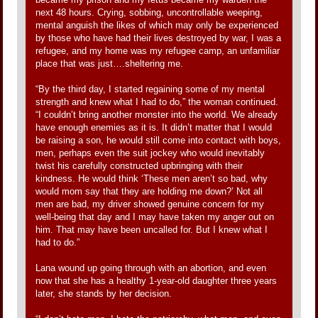
next 48 hours. Crying, sobbing, uncontrollable weeping,
mental anguish the likes of which may only be experienced
by those who have had their lives destroyed by war, I was a
refugee, and my home was my refugee camp, an unfamiliar
place that was just….sheltering me.
“By the third day, I started regaining some of my mental
strength and knew what I had to do,” the woman continued.
“I couldn’t bring another monster into the world. We already
have enough enemies as it is. It didn’t matter that I would
be raising a son, he would still come into contact with boys,
men, perhaps even the suit jockey who would inevitably
twist his carefully constructed upbringing with their
kindness. He would think ‘These men aren’t so bad, why
would mom say that they are holding me down?’ Not all
men are bad, my driver showed genuine concern for my
well-being that day and I may have taken my anger out on
him. That may have been uncalled for. But I knew what I
had to do.”
Lana wound up going through with an abortion, and even
now that she has a healthy 1-year-old daughter three years
later, she stands by her decision.