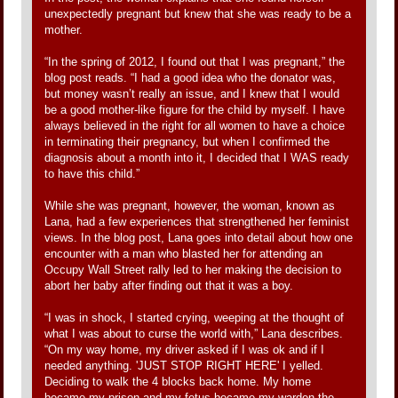
unexpectedly pregnant but knew that she was ready to be a
mother.
“In the spring of 2012, I found out that I was pregnant,” the
blog post reads. “I had a good idea who the donator was,
but money wasn’t really an issue, and I knew that I would
be a good mother-like figure for the child by myself. I have
always believed in the right for all women to have a choice
in terminating their pregnancy, but when I confirmed the
diagnosis about a month into it, I decided that I WAS ready
to have this child.”
While she was pregnant, however, the woman, known as
Lana, had a few experiences that strengthened her feminist
views. In the blog post, Lana goes into detail about how one
encounter with a man who blasted her for attending an
Occupy Wall Street rally led to her making the decision to
abort her baby after finding out that it was a boy.
“I was in shock, I started crying, weeping at the thought of
what I was about to curse the world with,” Lana describes.
“On my way home, my driver asked if I was ok and if I
needed anything. 'JUST STOP RIGHT HERE' I yelled.
Deciding to walk the 4 blocks back home. My home
became my prison and my fetus became my warden the