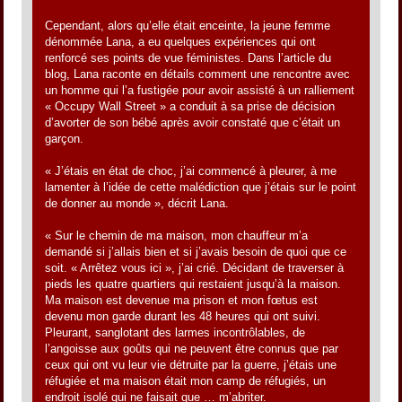
Cependant, alors qu’elle était enceinte, la jeune femme
dénommée Lana, a eu quelques expériences qui ont
renforcé ses points de vue féministes. Dans l’article du
blog, Lana raconte en détails comment une rencontre avec
un homme qui l’a fustigée pour avoir assisté à un ralliement
« Occupy Wall Street » a conduit à sa prise de décision
d’avorter de son bébé après avoir constaté que c’était un
garçon.
« J’étais en état de choc, j’ai commencé à pleurer, à me
lamenter à l’idée de cette malédiction que j’étais sur le point
de donner au monde », décrit Lana.
« Sur le chemin de ma maison, mon chauffeur m’a
demandé si j’allais bien et si j’avais besoin de quoi que ce
soit. « Arrêtez vous ici », j’ai crié. Décidant de traverser à
pieds les quatre quartiers qui restaient jusqu’à la maison.
Ma maison est devenue ma prison et mon fœtus est
devenu mon garde durant les 48 heures qui ont suivi.
Pleurant, sanglotant des larmes incontrôlables, de
l’angoisse aux goûts qui ne peuvent être connus que par
ceux qui ont vu leur vie détruite par la guerre, j’étais une
réfugiée et ma maison était mon camp de réfugiés, un
endroit isolé qui ne faisait que … m’abriter.