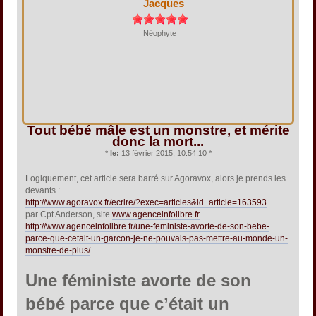
Jacques
Néophyte
Tout bébé mâle est un monstre, et mérite
donc la mort...
*
le:
13 février 2015, 10:54:10 *
Logiquement, cet article sera barré sur Agoravox, alors je prends les
devants :
http://www.agoravox.fr/ecrire/?exec=articles&id_article=163593
par Cpt Anderson, site
www.agenceinfolibre.fr
http://www.agenceinfolibre.fr/une-feministe-avorte-de-son-bebe-
parce-que-cetait-un-garcon-je-ne-pouvais-pas-mettre-au-monde-un-
monstre-de-plus/
Une féministe avorte de son
bébé parce que c’était un