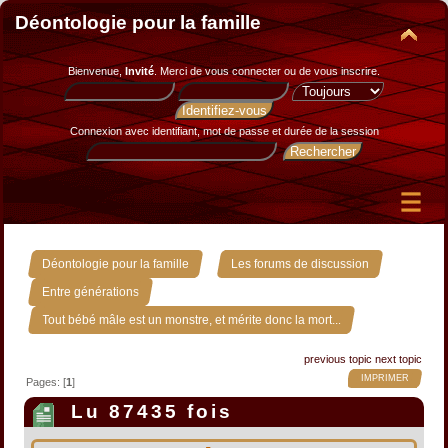
Déontologie pour la famille
Bienvenue,
Invité
. Merci de
vous connecter
ou de
vous inscrire
.
Connexion avec identifiant, mot de passe et durée de la session
»
»
Déontologie pour la famille
Les forums de discussion
»
Entre générations
Tout bébé mâle est un monstre, et mérite donc la mort...
previous topic
next topic
IMPRIMER
Pages: [
1
]
Lu 87435 fois