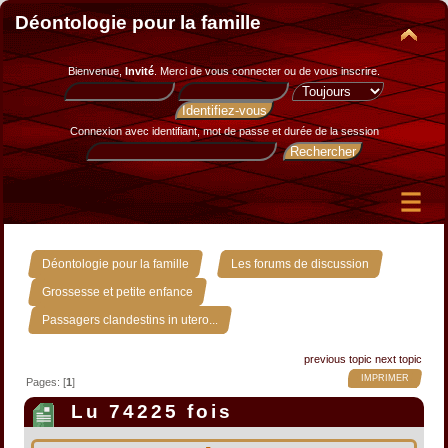
Déontologie pour la famille
Bienvenue,
Invité
. Merci de
vous connecter
ou de
vous inscrire
.
Connexion avec identifiant, mot de passe et durée de la session
»
»
Déontologie pour la famille
Les forums de discussion
»
Grossesse et petite enfance
Passagers clandestins in utero...
previous topic
next topic
IMPRIMER
Pages: [
1
]
Lu 74225 fois