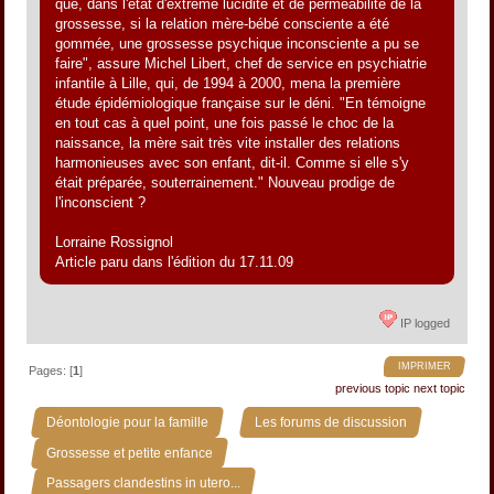
que, dans l'état d'extrême lucidité et de perméabilité de la
grossesse, si la relation mère-bébé consciente a été
gommée, une grossesse psychique inconsciente a pu se
faire", assure Michel Libert, chef de service en psychiatrie
infantile à Lille, qui, de 1994 à 2000, mena la première
étude épidémiologique française sur le déni. "En témoigne
en tout cas à quel point, une fois passé le choc de la
naissance, la mère sait très vite installer des relations
harmonieuses avec son enfant, dit-il. Comme si elle s'y
était préparée, souterrainement." Nouveau prodige de
l'inconscient ?
Lorraine Rossignol
Article paru dans l'édition du 17.11.09
IP logged
IMPRIMER
Pages: [
1
]
previous topic
next topic
»
»
Déontologie pour la famille
Les forums de discussion
»
Grossesse et petite enfance
Passagers clandestins in utero...