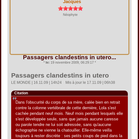
Jacques
Néophyte
Passagers clandestins in utero...
*
le:
19 novembre 2009, 06:29:17 *
Passagers clandestins in utero
LE MONDE | 16.11.09 | 14h24  Mis à jour le 17.11.09 | 06h38
Citation
Dans l'obscurité du corps de sa mère, calée bien en retrait
contre la colonne vertébrale de cette dernière, Lola s'est
cachée pendant neuf mois. Neuf mois pendant lesquels elle
s'est développée seule, sans que jamais aucune caresse
ou parole tendre ne lui soit adressée, sans qu'aucune
échographie ne vienne la chatouiller. Elle-même veilla
toujours à rester discrète : ses petits coups de pied dans la