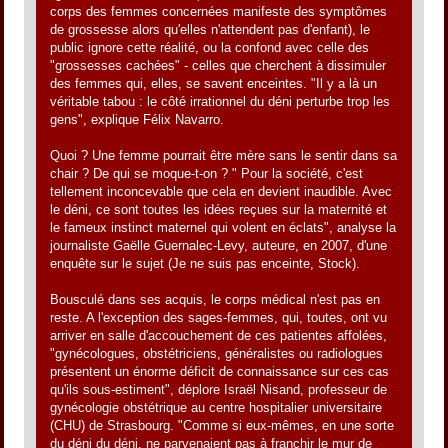
corps des femmes concernées manifeste des symptômes
de grossesse alors qu'elles n'attendent pas d'enfant), le
public ignore cette réalité, ou la confond avec celle des
"grossesses cachées" - celles que cherchent à dissimuler
des femmes qui, elles, se savent enceintes. "Il y a là un
véritable tabou : le côté irrationnel du déni perturbe trop les
gens", explique Félix Navarro.
Quoi ? Une femme pourrait être mère sans le sentir dans sa
chair ? De qui se moque-t-on ? " Pour la société, c'est
tellement inconcevable que cela en devient inaudible. Avec
le déni, ce sont toutes les idées reçues sur la maternité et
le fameux instinct maternel qui volent en éclats", analyse la
journaliste Gaëlle Guernalec-Levy, auteure, en 2007, d'une
enquête sur le sujet (Je ne suis pas enceinte, Stock).
Bousculé dans ses acquis, le corps médical n'est pas en
reste. A l'exception des sages-femmes, qui, toutes, ont vu
arriver en salle d'accouchement de ces patientes affolées,
"gynécologues, obstétriciens, généralistes ou radiologues
présentent un énorme déficit de connaissance sur ces cas
qu'ils sous-estiment", déplore Israël Nisand, professeur de
gynécologie obstétrique au centre hospitalier universitaire
(CHU) de Strasbourg. "Comme si eux-mêmes, en une sorte
du déni du déni, ne parvenaient pas à franchir le mur de