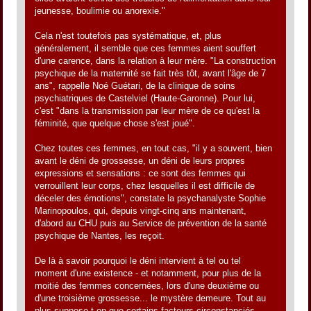
jeunesse, boulimie ou anorexie."
Cela n'est toutefois pas systématique, et, plus
généralement, il semble que ces femmes aient souffert
d'une carence, dans la relation à leur mère. "La construction
psychique de la maternité se fait très tôt, avant l'âge de 7
ans", rappelle Noé Guétari, de la clinique de soins
psychiatriques de Castelviel (Haute-Garonne). Pour lui,
c'est "dans la transmission par leur mère de ce qu'est la
féminité, que quelque chose s'est joué".
Chez toutes ces femmes, en tout cas, "il y a souvent, bien
avant le déni de grossesse, un déni de leurs propres
expressions et sensations : ce sont des femmes qui
verrouillent leur corps, chez lesquelles il est difficile de
déceler des émotions", constate la psychanalyste Sophie
Marinopoulos, qui, depuis vingt-cinq ans maintenant,
d'abord au CHU puis au Service de prévention de la santé
psychique de Nantes, les reçoit.
De là à savoir pourquoi le déni intervient à tel ou tel
moment d'une existence - et notamment, pour plus de la
moitié des femmes concernées, lors d'une deuxième ou
d'une troisième grossesse... le mystère demeure. Tout au
plus suppose-t-on que certains facteurs circonstanciés