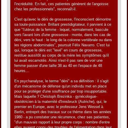
l'incrédulité. En fait, ces patientes génèrent de l'angoisse
chez les professionnels", reconnaît-il.
C'est qu'avec le déni de grossesse, l'inconscient démontre
sa toute-puissance. Brillant prestidigitateur, il parvient à ce
que "l'utérus de la femme - lequel, normalement, bascule
vers l'avant lors d'une grossesse - monte, dans les cas de
déni, vers le haut : le long de la colonne vertébrale ou dans
les régions abdominales", poursuit Félix Navarro. C'est lui
qui, lorsque le déni est "levé" en cours de grossesse,
restitue aussitôt au corps de la mère les symptômes qu'il
lui avait escamotés. Ainsi n'est-il pas rare de voir une
femme passer d'une taille 38 au 40 en l'espace de 48
heures...
En psychanalyse, le terme "déni" a sa définition : il s'agit
d'un mécanisme de défense qu'un individu met en place
pour se protéger d'une souffrance par trop insupportable.
Mais laquelle ? Christoph Brezinka - gynécologue-
obstétricien à la maternité d'Innsbruck (Autriche), qui, le
premier en Europe, avec le professeur Jens Wessel à
Berlin, entreprit des travaux sur ce thème dans les années
1980 - a pu constater une récurrence, chez ses patientes,
"d'un mauvais rapport à leur propre corps : nombre d'entre
elles avaient connu des troubles de l'alimentation dans leur