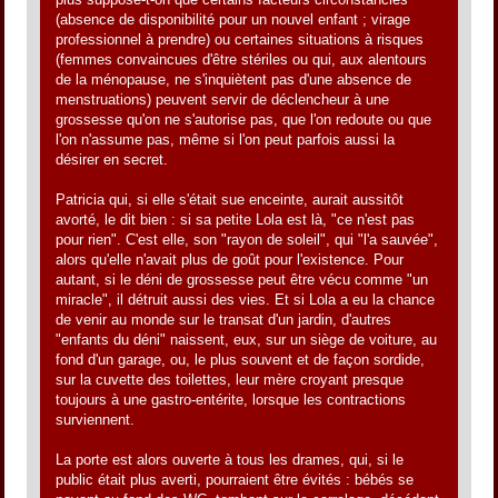
(absence de disponibilité pour un nouvel enfant ; virage
professionnel à prendre) ou certaines situations à risques
(femmes convaincues d'être stériles ou qui, aux alentours
de la ménopause, ne s'inquiètent pas d'une absence de
menstruations) peuvent servir de déclencheur à une
grossesse qu'on ne s'autorise pas, que l'on redoute ou que
l'on n'assume pas, même si l'on peut parfois aussi la
désirer en secret.
Patricia qui, si elle s'était sue enceinte, aurait aussitôt
avorté, le dit bien : si sa petite Lola est là, "ce n'est pas
pour rien". C'est elle, son "rayon de soleil", qui "l'a sauvée",
alors qu'elle n'avait plus de goût pour l'existence. Pour
autant, si le déni de grossesse peut être vécu comme "un
miracle", il détruit aussi des vies. Et si Lola a eu la chance
de venir au monde sur le transat d'un jardin, d'autres
"enfants du déni" naissent, eux, sur un siège de voiture, au
fond d'un garage, ou, le plus souvent et de façon sordide,
sur la cuvette des toilettes, leur mère croyant presque
toujours à une gastro-entérite, lorsque les contractions
surviennent.
La porte est alors ouverte à tous les drames, qui, si le
public était plus averti, pourraient être évités : bébés se