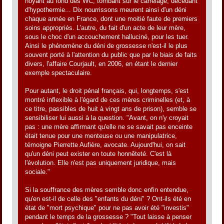
noyant au fond des WC, tombant sur le carrelage, décédant
d'hypothermie... Dix nourrissons meurent ainsi d'un déni
chaque année en France, dont une moitié faute de premiers
soins appropriés. L'autre, du fait d'un acte de leur mère,
sous le choc d'un accouchement halluciné, pour les tuer.
Ainsi le phénomène du déni de grossesse n'est-il le plus
souvent porté à l'attention du public que par le biais de faits
divers, l'affaire Courjault, en 2006, en étant le dernier
exemple spectaculaire.
Pour autant, le droit pénal français, qui, longtemps, s'est
montré inflexible à l'égard de ces mères criminelles (et, à
ce titre, passibles de huit à vingt ans de prison), semble se
sensibiliser lui aussi à la question. "Avant, on n'y croyait
pas : une mère affirmant qu'elle ne se savait pas enceinte
était tenue pour une menteuse ou une manipulatrice,
témoigne Pierrette Aufière, avocate. Aujourd'hui, on sait
qu'un déni peut exister en toute honnêteté. C'est là
l'évolution. Elle n'est pas uniquement juridique, mais
sociale."
Si la souffrance des mères semble donc enfin entendue,
qu'en est-il de celle des "enfants du déni" ? Ont-ils été en
état de "mort psychique" pour ne pas avoir été "investis"
pendant le temps de la grossesse ? "Tout laisse à penser