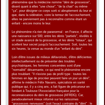
phénomène que la médecine nomme "déni de grossesse",
disent quant à elles "une chose", "de la chair" ou même
"ça", pour désigner ce corps sorti si abruptement du leur et
que, dans la sidération, voire la terreur de l'accouchement,
elles ne parviennent pas à reconnaître comme étant un
enfant - encore moins le leur.
Le phénomène n'a rien de paranormal : en France, il affecte
une naissance sur 500, entre les dénis "partiels", révélés à
un stade avancé de la grossesse, et les dénis "totaux", qui
scellent leur secret jusqu'à l'accouchement. Soit, toutes les
six heures, la venue au monde d'un "enfant du déni".
Loin d'être issues de milieux défavorisés, d'être déficientes
intellectuellement ou de présenter des troubles
psychiatriques, les femmes concernées sont d'une
"normalité" désarmante, ce qui rend le phénomène encore
plus troublant. "Il n'existe pas de profil type : toutes les
femmes en âge de procréer peuvent faire un jour un déni",
affirme le médecin Félix Navarro, spécialiste en santé
publique qui, il y a cinq ans, a fait figure de précurseur en
fondant à Toulouse l'Association française pour la
reconnaissance du déni de grossesse (AFRDG). Car,
paradoxalement mieux informé sur les rarissimes
"grossesses nerveuses" (soit l'exact contraire du "déni" : le