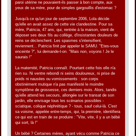
paroi utérine ne pouvaient-ils passer à bon compte, aux
yeux de sa mère, pour de simples gargouillis d'estomac ?
Jusqu'à ce qu'un jour de septembre 2006, Lola décide
qu'elle en avait assez de cette vie clandestine. Pour sa
mère, Patricia, 47 ans, qui, rentrée à la maison, vient de
déposer ses deux fils au collège, d'insistantes douleurs de
reins se déclenchent. Les spasmes s'intensifient,
reviennent... Patricia finit par appeler le SAMU. "Etes-vous
enceinte ?", lui demande-t-on. "Mais non, voyons ! Je le
saurais !"
La maternité, Patricia connaît. Pourtant cette fois elle n'a
rien su. Ni ventre rebondi ni seins douloureux, ni prise de
poids ni nausées ou vomissements : son corps
obstinément mutique n'a pas manifesté le moindre
symptôme de grossesse, ces derniers mois. Alors, tandis
qu'elle attend les secours, allongée sur le transat de son
jardin, elle envisage tous les scénarios possibles -
sciatique, colique néphrétique ? - tous, sauf celui-là. C'est
sa voisine, appelée entre-temps, qui, la première, identifiera
ce qui est en train de se produire : "Vite, vite, il y a un bébé
qui sort, là !"
Un bébé ? Certaines mères, ayant vécu comme Patricia ce