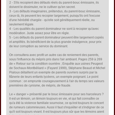
2 - S'ils recopient des défauts réels du parent-bouc émissaire, ils
doivent le dissimuler, ne le cultiver qu'en secret.
3 - Les défauts imaginaires, prétendus, du parent-bouc émissaire,
ceux-là, ils peuvent les recopier largement, puisqu'ils ont l'excuse
d'une hérédité chargée - qu'elle soit génétiquement réelle, ou
seulement légale.
4 - Les qualités du parent dominateur ne sont à recopier qu'avec
modération. Juste assez pour être en règle.
5 - Les défauts du parent dominateur peuvent être largement copiés
et amplifiés. Ils bénéficient de la plus grande indulgence, pour prix
de leur corruption au service du dominant.
On consultera avec profit un autre cas de reniement des parents,
sous l'influence du mépris pris dans l'air ambiant. Pages 259 à 269
de « Retour sur la condition ouvrière ; Enquête aux usines Peugeot
de Sochaux-Montbéliard » (Fayard 1999), Stéphane Beaud et Michel
Pialoux détaillent un exemple de parents ouvriers surpris par la
flânerie de leurs enfants lycéens, un exemple poignant. Le point
commun : on emprunte courageusement à l'air du temps ses valeurs
premières de cynisme, de mépris, de fraude.
Le « danger » présenté par le bouc émissaire pour ses harceleurs ?
Il est un témoin, un témoin toujours en vie, et qui fait connaître ce
qu'a été la violence familiale sournoise, ce qu'est toujours le concert
de rumeurs calomnieuses. Aussi il faut s'inquiéter et s'indigner de ce
qu'il soit toujours vivant. Il est toujours plus sûr que les témoins aient