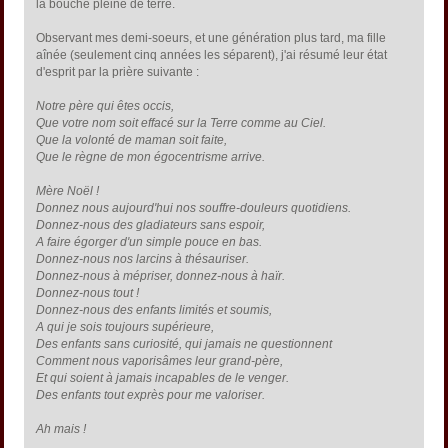
la bouche pleine de terre.
Observant mes demi-soeurs, et une génération plus tard, ma fille
aînée (seulement cinq années les séparent), j'ai résumé leur état
d'esprit par la prière suivante :
Notre père qui êtes occis,
Que votre nom soit effacé sur la Terre comme au Ciel.
Que la volonté de maman soit faite,
Que le règne de mon égocentrisme arrive.
Mère Noël !
Donnez nous aujourd'hui nos souffre-douleurs quotidiens.
Donnez-nous des gladiateurs sans espoir,
A faire égorger d'un simple pouce en bas.
Donnez-nous nos larcins à thésauriser.
Donnez-nous à mépriser, donnez-nous à haïr.
Donnez-nous tout !
Donnez-nous des enfants limités et soumis,
A qui je sois toujours supérieure,
Des enfants sans curiosité, qui jamais ne questionnent
Comment nous vaporisâmes leur grand-père,
Et qui soient à jamais incapables de le venger.
Des enfants tout exprès pour me valoriser.
Ah mais !
_________________