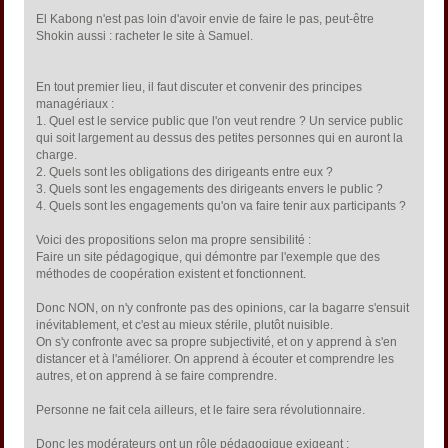
El Kabong n'est pas loin d'avoir envie de faire le pas, peut-être
Shokin aussi : racheter le site à Samuel.
En tout premier lieu, il faut discuter et convenir des principes
managériaux :
1. Quel est le service public que l'on veut rendre ? Un service public
qui soit largement au dessus des petites personnes qui en auront la
charge.
2. Quels sont les obligations des dirigeants entre eux ?
3. Quels sont les engagements des dirigeants envers le public ?
4. Quels sont les engagements qu'on va faire tenir aux participants ?
Voici des propositions selon ma propre sensibilité :
Faire un site pédagogique, qui démontre par l'exemple que des
méthodes de coopération existent et fonctionnent.
Donc NON, on n'y confronte pas des opinions, car la bagarre s'ensuit
inévitablement, et c'est au mieux stérile, plutôt nuisible.
On s'y confronte avec sa propre subjectivité, et on y apprend à s'en
distancer et à l'améliorer. On apprend à écouter et comprendre les
autres, et on apprend à se faire comprendre.
Personne ne fait cela ailleurs, et le faire sera révolutionnaire.
Donc les modérateurs ont un rôle pédagogique exigeant :