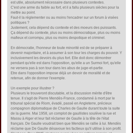
est utile, absolument nécessaire dans plusieurs contextes.
C'est une arme du faible au fort, et il a fallu plusieurs siècles pour la
mettre au point.
Faut-il la réglementer ou au moins l'encadrer sur un forum à visées
politiques ?
Justement, cela dépend du contexte et des moeurs des puissants.
Ça dépend du contexte, plus ou moins démocratique, plus ou moins
mafieux et corrompu, plus ou moins despotique et criminel.
En démocratie, l'honneur de toute minorité est de se préparer à
devenir majoritaire, et à assumer à son tour les charges du pouvoir. Y
inclusivement les devoirs du plus fort. Elle doit donc démontrer
pendant qu'elle est dans l'opposition, qu'elle a un Surmoi fort, qu'elle
ne versera pas à son tour dans les abus de juge-et-partie.
Etre dans l'opposition impose déjà un devoir de moralité et de
retenue, afin de donner l'exemple.
Un exemple pour illustrer ?
Plusieurs le trouveront discutable, et la discussion mérite d'être
tenue. Il s'agit de Pierre Mendès-France, condamné à mort par le
tribunal spécial de Riom, évadé, passé en Angleterre, précieux
compagnon diplomatique de Charles de Gaulle durant toute la suite
de la guerre. Mai 1958, un complot de gaullistes soulève la rue et
Massu à Alger et leur fait réclamer de Gaulle à la tête de l'état
français. De Gaulle voudrait bien que Mendès se rallie à lui. Mendès
réclame que De Gaulle désavoue les factieux qu'il utilise à son profit.