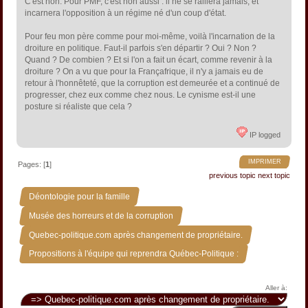
C'est non. Pour PMF, c'est non aussi : il ne se ralliera jamais, et
incarnera l'opposition à un régime né d'un coup d'état.
Pour feu mon père comme pour moi-même, voilà l'incarnation de la
droiture en politique. Faut-il parfois s'en départir ? Oui ? Non ?
Quand ? De combien ? Et si l'on a fait un écart, comme revenir à la
droiture ? On a vu que pour la Françafrique, il n'y a jamais eu de
retour à l'honnêteté, que la corruption est demeurée et a continué de
progresser, chez eux comme chez nous. Le cynisme est-il une
posture si réaliste que cela ?
IP logged
IMPRIMER
Pages: [
1
]
previous topic
next topic
»
Déontologie pour la famille
»
Musée des horreurs et de la corruption
»
Quebec-politique.com après changement de propriétaire.
Propositions à l'équipe qui reprendra Québec-Politique :
Aller à: