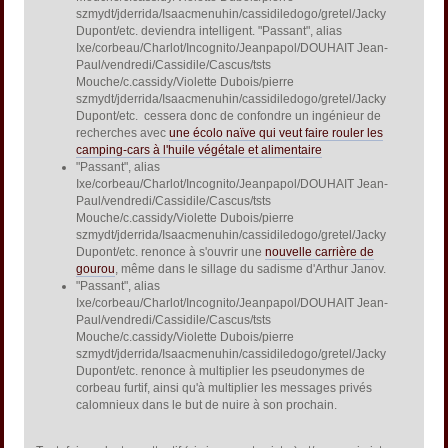
szmydt/jderrida/Isaacmenuhin/cassidiledogo/gretel/Jacky
Dupont/etc. deviendra intelligent. "Passant", alias
Ixe/corbeau/Charlot/Incognito/Jeanpapol/DOUHAIT Jean-
Paul/vendredi/Cassidile/Cascus/tsts
Mouche/c.cassidy/Violette Dubois/pierre
szmydt/jderrida/Isaacmenuhin/cassidiledogo/gretel/Jacky
Dupont/etc. cessera donc de confondre un ingénieur de
recherches avec
une écolo naïve qui veut faire rouler les
camping-cars à l'huile végétale et alimentaire
"Passant", alias
Ixe/corbeau/Charlot/Incognito/Jeanpapol/DOUHAIT Jean-
Paul/vendredi/Cassidile/Cascus/tsts
Mouche/c.cassidy/Violette Dubois/pierre
szmydt/jderrida/Isaacmenuhin/cassidiledogo/gretel/Jacky
Dupont/etc. renonce à s'ouvrir une
nouvelle carrière de
gourou
, même dans le sillage du sadisme d'Arthur Janov.
"Passant", alias
Ixe/corbeau/Charlot/Incognito/Jeanpapol/DOUHAIT Jean-
Paul/vendredi/Cassidile/Cascus/tsts
Mouche/c.cassidy/Violette Dubois/pierre
szmydt/jderrida/Isaacmenuhin/cassidiledogo/gretel/Jacky
Dupont/etc. renonce à multiplier les pseudonymes de
corbeau furtif, ainsi qu'à multiplier les messages privés
calomnieux dans le but de nuire à son prochain.