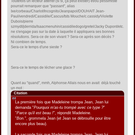
Toutefois un lecteur attentif (si si, ça peut exister) et/ou pessimiste
pourrait remarquer que "passant", alias
Ixe/corbeau/Charlot/Incognito/Jeanpapol/DOUHAIT Jean-
Paul/vendredi/Cassidile/Cascus/tsts Mouche/c.cassidy/Violette
Dubois/pierre
szmydt/jderrida/Isaacmenuhin/cassidiledogo/gretel/Jacky Dupont/etc.
ne s'engage pas sur la date à laquelle il appliquera ses bonnes
résolutions. Sera-ce de son vivant ? Sera-ce après son décès ?
Ni combien de temps.
Sera-ce le temps d'une sieste ?
Sera-ce le temps de lécher une glace ?
Quant au "quand", mmh, Alphonse Allais nous en avait déjà touché
un mot :
Citation
La première fois que Madeleine trompa Jean, Jean lui
demanda "
Pourquoi m'as-tu trompé avec ce type ?
"
"
Parce qu'il est beau !
", répondit Madeleine.
"
Bon.
", grommela Jean (et Jean se débrouille pour être
encore plus beau).
La seconde fois que Madeleine trompa Jean, Jean lui