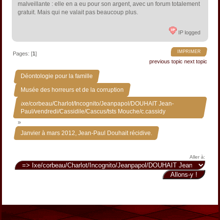
malveillante : elle en a eu pour son argent, avec un forum totalement
gratuit. Mais qui ne valait pas beaucoup plus.
IP logged
IMPRIMER
Pages: [
1
]
previous topic
next topic
»
Déontologie pour la famille
»
Musée des horreurs et de la corruption
Ixe/corbeau/Charlot/Incognito/Jeanpapol/DOUHAIT Jean-
Paul/vendredi/Cassidile/Cascus/tsts Mouche/c.cassidy
»
Janvier à mars 2012, Jean-Paul Douhait récidive.
Aller à: