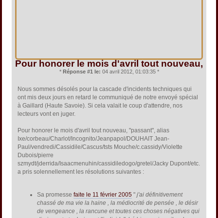
Pour honorer le mois d'avril tout nouveau,
*
Réponse #1 le:
04 avril 2012, 01:03:35 *
Nous sommes désolés pour la cascade d'incidents techniques qui
ont mis deux jours en retard le communiqué de notre envoyé spécial
à Gaillard (Haute Savoie). Si cela valait le coup d'attendre, nos
lecteurs vont en juger.
Pour honorer le mois d'avril tout nouveau, "passant", alias
Ixe/corbeau/Charlot/Incognito/Jeanpapol/DOUHAIT Jean-
Paul/vendredi/Cassidile/Cascus/tsts Mouche/c.cassidy/Violette
Dubois/pierre
szmydt/jderrida/Isaacmenuhin/cassidiledogo/gretel/Jacky Dupont/etc.
a pris solennellement les résolutions suivantes :
Sa promesse
faite le 11 février 2005
"
j'ai définitivement
chassé de ma vie la haine , la médiocrité de pensée , le désir
de vengeance , la rancune et toutes ces choses négatives qui