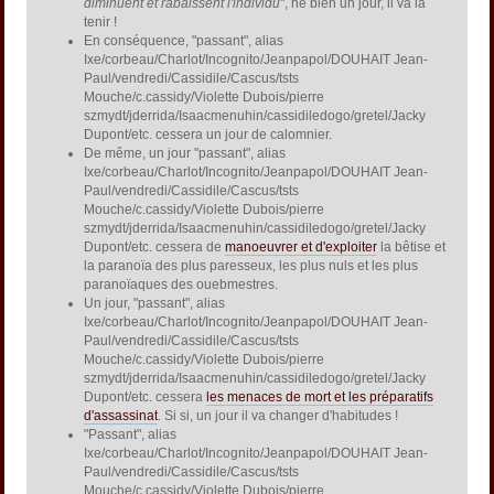
diminuent et rabaissent l'individu
", hé bien un jour, il va la
tenir !
En conséquence, "passant", alias
Ixe/corbeau/Charlot/Incognito/Jeanpapol/DOUHAIT Jean-
Paul/vendredi/Cassidile/Cascus/tsts
Mouche/c.cassidy/Violette Dubois/pierre
szmydt/jderrida/Isaacmenuhin/cassidiledogo/gretel/Jacky
Dupont/etc. cessera un jour de calomnier.
De même, un jour "passant", alias
Ixe/corbeau/Charlot/Incognito/Jeanpapol/DOUHAIT Jean-
Paul/vendredi/Cassidile/Cascus/tsts
Mouche/c.cassidy/Violette Dubois/pierre
szmydt/jderrida/Isaacmenuhin/cassidiledogo/gretel/Jacky
Dupont/etc. cessera de
manoeuvrer et d'exploiter
la bêtise et
la paranoïa des plus paresseux, les plus nuls et les plus
paranoïaques des ouebmestres.
Un jour, "passant", alias
Ixe/corbeau/Charlot/Incognito/Jeanpapol/DOUHAIT Jean-
Paul/vendredi/Cassidile/Cascus/tsts
Mouche/c.cassidy/Violette Dubois/pierre
szmydt/jderrida/Isaacmenuhin/cassidiledogo/gretel/Jacky
Dupont/etc. cessera
les menaces de mort et les préparatifs
d'assassinat
. Si si, un jour il va changer d'habitudes !
"Passant", alias
Ixe/corbeau/Charlot/Incognito/Jeanpapol/DOUHAIT Jean-
Paul/vendredi/Cassidile/Cascus/tsts
Mouche/c.cassidy/Violette Dubois/pierre