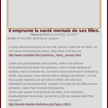
Il emprunte la santé mentale de ses filles.
*
Réponse #2 le:
11 avril 2012, 12:29:02 *
*
Modifié: 05 mai 2012, 09:29:59 par Jacques
*
Le plus étonnant est que sur son site, quand il parle de ses filles, ou
leur laisse fictivement la parole, Jean-Paul n'est pas fou.
http://www.cassidile.fr/Accueil/sous_menu_annees.html
Certes ses plaisanteries sont lourdes, certes il se réserve
invariablement un beau rôle glorieux, certes il reste vaniteux et
vantard, mais il n'est pas fou. Au moins sous réserve qu'il conterait la
vérité, sans passer sous silence divers pétages de plombs ; or il ne
nous a pas habitué à ce qu'il dise la vérité, loin s'en faut...
Admettons-le provisoirement : quand il s'occupe de ses filles en leur
présence, Jean-Paul Douhait n'est pas fou.
Tandis que quand il est privé de ses filles, et en insomnie
éventuellement alcoolisée, ça donne ça (là son pseudo était "tsts
mouche") :
http://deonto-famille.info/index.php?topic=246.0
...