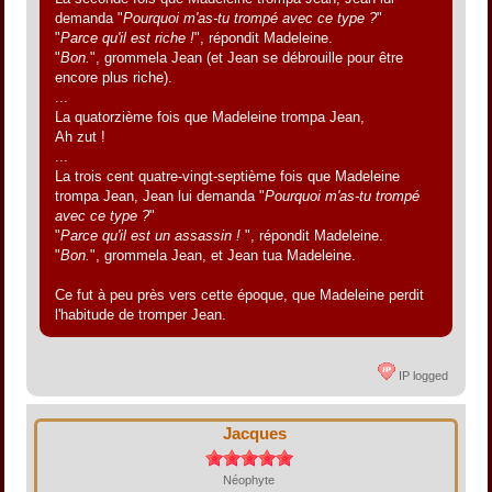
demanda "
Pourquoi m'as-tu trompé avec ce type ?
"
"
Parce qu'il est riche !
", répondit Madeleine.
"
Bon.
", grommela Jean (et Jean se débrouille pour être
encore plus riche).
...
La quatorzième fois que Madeleine trompa Jean,
Ah zut !
...
La trois cent quatre-vingt-septième fois que Madeleine
trompa Jean, Jean lui demanda "
Pourquoi m'as-tu trompé
avec ce type ?
"
"
Parce qu'il est un assassin !
", répondit Madeleine.
"
Bon.
", grommela Jean, et Jean tua Madeleine.
Ce fut à peu près vers cette époque, que Madeleine perdit
l'habitude de tromper Jean.
IP logged
Jacques
Néophyte