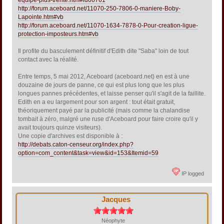
http://forum.aceboard.net/11070-250-7806-0-maniere-Boby-
Lapointe.htm#vb
http://forum.aceboard.net/11070-1634-7878-0-Pour-creation-ligue-
protection-imposteurs.htm#vb
Il profite du basculement définitif d'Edith dite "Saba" loin de tout
contact avec la réalité.
Entre temps, 5 mai 2012, Aceboard (aceboard.net) en est à une
douzaine de jours de panne, ce qui est plus long que les plus
longues pannes précédentes, et laisse penser qu'il s'agit de la faillite.
Edith en a eu largement pour son argent : tout était gratuit,
théoriquement payé par la publicité (mais comme la chalandise
tombait à zéro, malgré une ruse d'Aceboard pour faire croire qu'il y
avait toujours quinze visiteurs).
Une copie d'archives est disponible à :
http://debats.caton-censeur.org/index.php?
option=com_content&task=view&id=153&Itemid=59
IP logged
Jacques
Néophyte