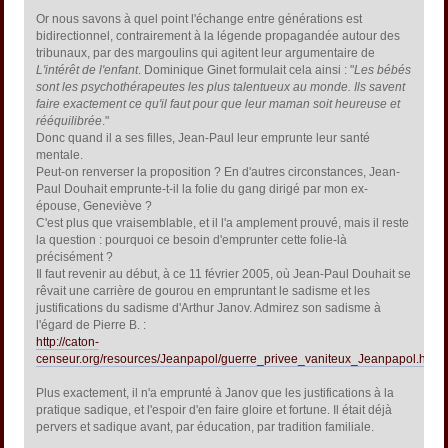
Or nous savons à quel point l'échange entre générations est
bidirectionnel, contrairement à la légende propagandée autour des
tribunaux, par des margoulins qui agitent leur argumentaire de
L'intérêt de l'enfant
. Dominique Ginet formulait cela ainsi : "
Les bébés
sont les psychothérapeutes les plus talentueux au monde. Ils savent
faire exactement ce qu'il faut pour que leur maman soit heureuse et
rééquilibrée
."
Donc quand il a ses filles, Jean-Paul leur emprunte leur santé
mentale.
Peut-on renverser la proposition ? En d'autres circonstances, Jean-
Paul Douhait emprunte-t-il la folie du gang dirigé par mon ex-
épouse, Geneviève ?
C'est plus que vraisemblable, et il l'a amplement prouvé, mais il reste
la question : pourquoi ce besoin d'emprunter cette folie-là
précisément ?
Il faut revenir au début, à ce 11 février 2005, où Jean-Paul Douhait se
rêvait une carrière de gourou en empruntant le sadisme et les
justifications du sadisme d'Arthur Janov. Admirez son sadisme à
l'égard de Pierre B. :
http://caton-
censeur.org/resources/Jeanpapol/guerre_privee_vaniteux_Jeanpapol.html
Plus exactement, il n'a emprunté à Janov que les justifications à la
pratique sadique, et l'espoir d'en faire gloire et fortune. Il était déjà
pervers et sadique avant, par éducation, par tradition familiale.