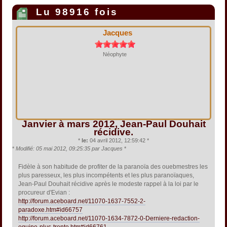
Lu 98916 fois
Jacques
Néophyte
Janvier à mars 2012, Jean-Paul Douhait
récidive.
*
le:
04 avril 2012, 12:59:42 *
*
Modifié: 05 mai 2012, 09:25:35 par Jacques
*
Fidèle à son habitude de profiter de la paranoïa des ouebmestres les
plus paresseux, les plus incompétents et les plus paranoïaques,
Jean-Paul Douhait récidive après le modeste rappel à la loi par le
procureur d'Evian :
http://forum.aceboard.net/11070-1637-7552-2-
paradoxe.htm#id66757
http://forum.aceboard.net/11070-1634-7872-0-Derniere-redaction-
equipe-plus-trente.htm#id66761