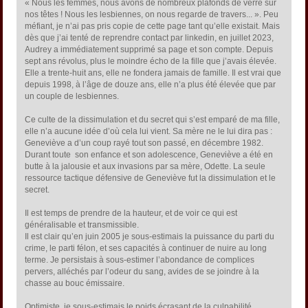
« Nous les femmes, nous avons de nombreux plafonds de verre sur
nos têtes ! Nous les lesbiennes, on nous regarde de travers... ». Peu
méfiant, je n’ai pas pris copie de cette page tant qu’elle existait. Mais
dès que j’ai tenté de reprendre contact par linkedin, en juillet 2023,
Audrey a immédiatement supprimé sa page et son compte. Depuis
sept ans révolus, plus le moindre écho de la fille que j’avais élevée.
Elle a trente-huit ans, elle ne fondera jamais de famille. Il est vrai que
depuis 1998, à l’âge de douze ans, elle n’a plus été élevée que par
un couple de lesbiennes.
Ce culte de la dissimulation et du secret qui s’est emparé de ma fille,
elle n’a aucune idée d’où cela lui vient. Sa mère ne le lui dira pas :
Geneviève a d’un coup rayé tout son passé, en décembre 1982.
Durant toute son enfance et son adolescence, Geneviève a été en
butte à la jalousie et aux invasions par sa mère, Odette. La seule
ressource tactique défensive de Geneviève fut la dissimulation et le
secret.
Il est temps de prendre de la hauteur, et de voir ce qui est
généralisable et transmissible.
Il est clair qu’en juin 2005 je sous-estimais la puissance du parti du
crime, le parti félon, et ses capacités à continuer de nuire au long
terme. Je persistais à sous-estimer l’abondance de complices
pervers, alléchés par l’odeur du sang, avides de se joindre à la
chasse au bouc émissaire.
Optimiste, je sous-estimais le poids écrasant de la culpabilité