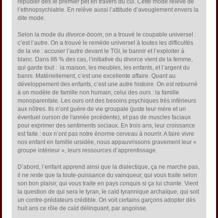
répudier dès le premier pet en travers du cul. Cette mode relève de
l’ethnopsychiatrie. En relève aussi l’attitude d’aveuglement envers la
dite mode.
Selon la mode du
divorce-boom
, on a trouvé le coupable universel :
c’est l’autre. On a trouvé le remède universel à toutes les difficultés
de la vie : accuser l’autre devant le TGI, le bannir et l’exploiter à
blanc. Dans 86 % des cas, l’initiative du divorce vient de la femme,
qui garde tout : la maison, les meubles, les enfants, et l’argent du
banni. Matériellement, c’est une excellente affaire. Quant au
développement des enfants, c’est une autre histoire. On est retourné
à un modèle de famille non humain, celui des ours : la famille
monoparentale. Les ours ont des besoins psychiques très inférieurs
aux nôtres. Ils n’ont guère de vie groupale (juste leur mère et un
éventuel ourson de l'année prcédente), et pas de muscles faciaux
pour exprimer des sentiments sociaux. En trois ans, leur croissance
est faite : eux n’ont pas notre énorme cerveau à nourrir. A faire vivre
nos enfant en famille ursidée, nous appauvrissons gravement leur «
groupe intérieur », leurs ressources d’apprentissage.
D’abord, l’enfant apprend ainsi que la dialectique, ça ne marche pas,
il ne reste que la toute-puissance du vainqueur, qui vous traite selon
son bon plaisir, qui vous traite en pays conquis si ça lui chante. Vient
la question de qui sera le tyran, le caïd tyrannique archaïque, qui soit
un contre-prédateurs crédible. On voit certains garçons adopter dès
huit ans ce rôle de caïd délinquant, par angoisse.