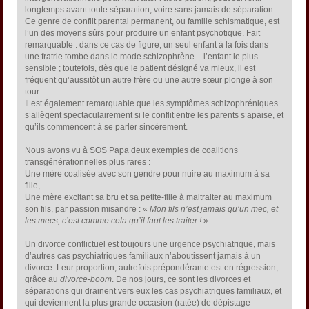
longtemps avant toute séparation, voire sans jamais de séparation.
Ce genre de conflit parental permanent, ou famille schismatique, est
l’un des moyens sûrs pour produire un enfant psychotique. Fait
remarquable : dans ce cas de figure, un seul enfant à la fois dans
une fratrie tombe dans le mode schizophrène – l’enfant le plus
sensible ; toutefois, dès que le patient désigné va mieux, il est
fréquent qu’aussitôt un autre frère ou une autre sœur plonge à son
tour.
Il est également remarquable que les symptômes schizophréniques
s’allègent spectaculairement si le conflit entre les parents s’apaise, et
qu’ils commencent à se parler sincèrement.
Nous avons vu à SOS Papa deux exemples de coalitions
transgénérationnelles plus rares :
Une mère coalisée avec son gendre pour nuire au maximum à sa
fille,
Une mère excitant sa bru et sa petite-fille à maltraiter au maximum
son fils, par passion misandre : «
Mon fils n’est jamais qu’un mec, et
les mecs, c’est comme cela qu’il faut les traiter !
»
Un divorce conflictuel est toujours une urgence psychiatrique, mais
d’autres cas psychiatriques familiaux n’aboutissent jamais à un
divorce. Leur proportion, autrefois prépondérante est en régression,
grâce au
divorce-boom
. De nos jours, ce sont les divorces et
séparations qui drainent vers eux les cas psychiatriques familiaux, et
qui deviennent la plus grande occasion (ratée) de dépistage