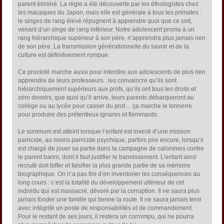
parent éliminé. La règle a été découverte par les éthologistes chez
les macaques du Japon, mais elle est générale à tous les primates :
le singes de rang élevé répugnent à apprendre quoi que ce soit,
venant d’un singe de rang inférieur. Notre adolescent promu à un
rang hiérarchique supérieur à son père, n’apprendra plus jamais rien
de son père. La transmission générationnelle du savoir et de la
culture est définitivement rompue.
Ce procédé marche aussi pour interdire aux adolescents de plus rien
apprendre de leurs professeurs : les convaincre qu’ils sont
hiérarchiquement supérieurs aux profs, qu’ils ont tous les droits et
zéro devoirs, que quoi qu’il arrive, leurs parents débarqueront au
collège ou au lycée pour casser du prof… ça marche le tonnerre
pour produire des prétentieux ignares et flemmards.
Le summum est atteint lorsque l’enfant est investi d’une mission
parricide, au moins parricide psychique, parfois pire encore, lorsqu’il
est chargé de jouer sa partie dans la campagne de calomnies contre
le parent banni, dont il faut justifier le bannissement. L’enfant ainsi
recruté doit biffer et falsifier la plus grande partie de sa mémoire
biographique. On n’a pas fini d’en inventorier les conséquences au
long cours : c’est la totalité du développement ultérieur de cet
individu qui est massacré, dévoré par la corruption. Il ne saura plus
jamais fonder une famille qui tienne la route. Il ne saura jamais tenir
avec intégrité un poste de responsabilités et de commandement.
Pour le restant de ses jours, il restera un corrompu, qui ne pourra