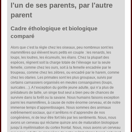
l'un de ses parents, par l'autre
parent
Cadre éthologique et biologique
comparé
Alors que c’est la règle chez les oiseaux, peu nombreux sont les
mammifères qui élèvent leurs petits en couple : les renards, les
loups, les loutres, les écureuils, les élans. Chez la plupart des
espèces, règnent soit la charge totale de l’élevage sur la seule
femelle, comme chez les ours, soit à la femelle encadrée par le
troupeau, comme chez les zèbres, ou encadré par le harem, comme
chez les otaries. Les primates sont les plus groupaux, suivis par
certains carnassiers organisés en meutes consanguines (loups,
suricates…). A l’exception du gorille jeune adulte, qui n’a plus de
prédateurs de taille, un singe tout seul a bien peu de chances de
survivre dans la forêt ou la savane. Nous humains faisons exception
parmi les mammifères, à cause de notre énorme cerveau, et de notre
immense temps d’apprentissages. Nous sommes des animaux
extrêmement sociaux, qui n’arrêtons ni d’apprendre de nos
congénères, ni de leur être fort liés par les sentiments. Nous, nous
avons un cerveau qui réclame quinze ans de maturation biologique
jusqu’à myélinisation du cortex frontal. Nous, nous avons un cerveau