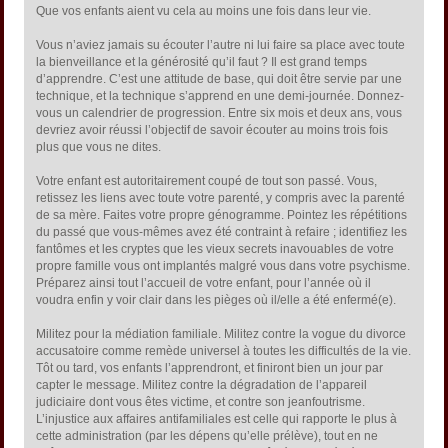
Que vos enfants aient vu cela au moins une fois dans leur vie.
Vous n’aviez jamais su écouter l’autre ni lui faire sa place avec toute
la bienveillance et la générosité qu’il faut ? Il est grand temps
d’apprendre. C’est une attitude de base, qui doit être servie par une
technique, et la technique s’apprend en une demi-journée. Donnez-
vous un calendrier de progression. Entre six mois et deux ans, vous
devriez avoir réussi l’objectif de savoir écouter au moins trois fois
plus que vous ne dites.
Votre enfant est autoritairement coupé de tout son passé. Vous,
retissez les liens avec toute votre parenté, y compris avec la parenté
de sa mère. Faites votre propre génogramme. Pointez les répétitions
du passé que vous-mêmes avez été contraint à refaire ; identifiez les
fantômes et les cryptes que les vieux secrets inavouables de votre
propre famille vous ont implantés malgré vous dans votre psychisme.
Préparez ainsi tout l’accueil de votre enfant, pour l’année où il
voudra enfin y voir clair dans les pièges où il/elle a été enfermé(e).
Militez pour la médiation familiale. Militez contre la vogue du divorce
accusatoire comme remède universel à toutes les difficultés de la vie.
Tôt ou tard, vos enfants l’apprendront, et finiront bien un jour par
capter le message. Militez contre la dégradation de l’appareil
judiciaire dont vous êtes victime, et contre son jeanfoutrisme.
L’injustice aux affaires antifamiliales est celle qui rapporte le plus à
cette administration (par les dépens qu’elle prélève), tout en ne