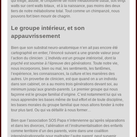
qui exige, adulte, le cinquième de notre métabolisme basal, soit vingt
watts sur cent watts totaux, et à la naissance, pas moins des deux
tiers de notre métabolisme total. Tout comme un chimpanzé, nous
pouvons fort bien mourir de chagrin.
Le groupe intérieur, et son
appauvrissement
Bien que son substrat neuro-anatomique n’en ait pas encore été
cartographié en entier, l’énoncé suivant a une grande valeur pour
l’action du clinicien :
L’individu est un groupe intériorisé, dont la
psyché est soumise à l’épreuve des générations
. Toute notre vie,
nous incorporons, bien ou mal, les sentiments, les fantômes,
l’expérience, les connaissances, la culture et les manières des
autres. Un proverbe de clinicien, est que quand on a un individu
dans son cabinet, on a au moins trois générations devant soi, au
minimum jusqu’aux grands-parents. Le premier groupe qui nous
façonne est le groupe familial d’origine. C’est notamment lui qui va
nous apprendre les bases même de tout effort et de toute discipline,
les bases morales du groupe familial que nous allons fonder à notre
tour plus tard. Ou qui va défaillir à nous former…
Bien que l’association SOS Papa n’intervienne qu’après séparations
et dans les divorces, l’aliénation et l’instrumentalisation des enfants
comme territoire d’un des parents, voire dans une coalition
intergénérationnelle pour maltraiter l’autre parent, peut survenir