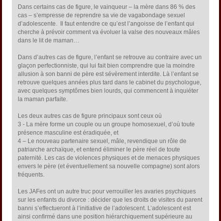
Dans certains cas de figure, le vainqueur – la mère dans 86 % des
cas – s’empresse de reprendre sa vie de vagabondage sexuel
d’adolescente. Il faut entendre ce qu’est l’angoisse de l’enfant qui
cherche à prévoir comment va évoluer la valse des nouveaux mâles
dans le lit de maman…
Dans d’autres cas de figure, l’enfant se retrouve au contraire avec un
glaçon perfectionniste, qui lui fait bien comprendre que la moindre
allusion à son banni de père est sévèrement interdite. Là l’enfant se
retrouve quelques années plus tard dans le cabinet du psychologue,
avec quelques symptômes bien lourds, qui commencent à inquiéter
la maman parfaite.
Les deux autres cas de figure principaux sont ceux où
3 - La mère forme un couple ou un groupe homosexuel, d’où toute
présence masculine est éradiquée, et
4 – Le nouveau partenaire sexuel, mâle, revendique un rôle de
patriarche archaïque, et entend éliminer le père réel de toute
paternité. Les cas de violences physiques et de menaces physiques
envers le père (et éventuellement sa nouvelle compagne) sont alors
fréquents.
Les JAFes ont un autre truc pour verrouiller les avaries psychiques
sur les enfants du divorce : décider que les droits de visites du parent
banni s’effectueront à l’initiative de l’adolescent. L’adolescent est
ainsi confirmé dans une position hiérarchiquement supérieure au