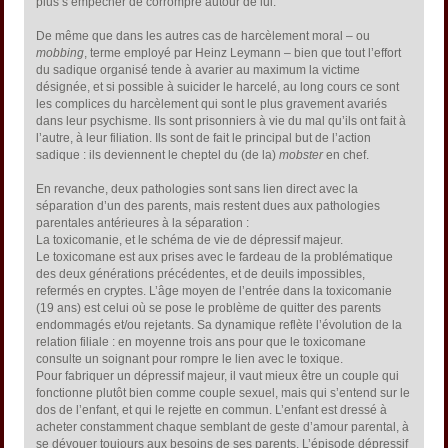
plus s’empêcher de corrompre autour de lui.
De même que dans les autres cas de harcèlement moral – ou
mobbing
, terme employé par Heinz Leymann – bien que tout l’effort
du sadique organisé tende à avarier au maximum la victime
désignée, et si possible à suicider le harcelé, au long cours ce sont
les complices du harcèlement qui sont le plus gravement avariés
dans leur psychisme. Ils sont prisonniers à vie du mal qu’ils ont fait à
l’autre, à leur filiation. Ils sont de fait le principal but de l’action
sadique : ils deviennent le cheptel du (de la)
mobster
en chef.
En revanche, deux pathologies sont sans lien direct avec la
séparation d’un des parents, mais restent dues aux pathologies
parentales antérieures à la séparation :
La toxicomanie, et le schéma de vie de dépressif majeur.
Le toxicomane est aux prises avec le fardeau de la problématique
des deux générations précédentes, et de deuils impossibles,
refermés en cryptes. L’âge moyen de l’entrée dans la toxicomanie
(19 ans) est celui où se pose le problème de quitter des parents
endommagés et/ou rejetants. Sa dynamique reflète l’évolution de la
relation filiale : en moyenne trois ans pour que le toxicomane
consulte un soignant pour rompre le lien avec le toxique.
Pour fabriquer un dépressif majeur, il vaut mieux être un couple qui
fonctionne plutôt bien comme couple sexuel, mais qui s’entend sur le
dos de l’enfant, et qui le rejette en commun. L’enfant est dressé à
acheter constamment chaque semblant de geste d’amour parental, à
se dévouer toujours aux besoins de ses parents. L’épisode dépressif