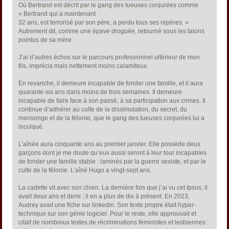
Où Bertrand est décrit par le gang des tueuses conjurées comme
« Bertrand qui a maintenant
32 ans, est terrorisé par son père, a perdu tous ses repères. »
Autrement dit, comme une épave droguée, retourné sous les talons
pointus de sa mère.
J’ai d’autres échos sur le parcours professionnel ultérieur de mon
fils, imprécis mais nettement moins calamiteux.
En revanche, il demeure incapable de fonder une famille, et il aura
quarante-six ans dans moins de trois semaines. Il demeure
incapable de faire face à son passé, à sa participation aux crimes. Il
continue d’adhérer au culte de la dissimulation, du secret, du
mensonge et de la félonie, que le gang des tueuses conjurées lui a
inculqué.
L’aînée aura cinquante ans au premier janvier. Elle possède deux
garçons dont je me doute qu’eux aussi seront à leur tour incapables
de fonder une famille stable : laminés par la guerre sexiste, et par le
culte de la félonie. L’aîné Hugo a vingt-sept ans.
La cadette vit avec son chien. La dernière fois que j’ai vu cet Ipsos, il
avait deux ans et demi ; il en a plus de dix à présent. En 2023,
Audrey avait une fiche sur linkedin. Son texte propre était hyper-
technique sur son génie logiciel. Pour le reste, elle approuvait et
citait de nombreux textes de récriminations féministes et lesbiennes :