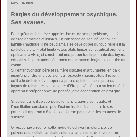
psychiatrique.
Règles du développement psychique.
Ses avaries.
Pour qu’un enfant développe les bases de son psychisme, il lui faut
des règles fiables et lisibles. En l’absence de fiabilité, dans une
famille chaotique, il ne peut jamais se développer du tout ; telle est la
pathologie dite « état-limite ». Les états-limites sont particulièrement
épuisants à vivre, et constituent une proportion importante des foyers
éducatifs. Ils demandent énormément, et savent toujours conduire au
conflit.
Si l’enfant voit son père et sa mère discuter et argumenter en paix
jusqu’à prendre une décision qui respecte chacun, alors il retient
qu’il a le droit de développer sa propre opinion, et ses propres
façons de raisonner, sans risquer d’être pulvérisé pour sa témérité. Il
apprend l’indépendance de pensée, et la coopération en pratique.
Si au contraire il voit perpétuellement la guerre conjugale, et
l’humiliation constante, puis l’extermination finale d’un de ses
parents, il apprend à être faux et fourbe pour avoir des chances de
survivre.
Or est venue à régner cette mode de cultiver l’intolérance, de
pulvériser la cellule familiale selon sa fantaisie, et de divorcer ou