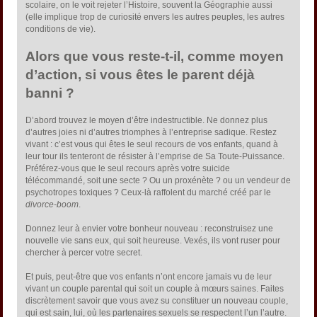
scolaire, on le voit rejeter l’Histoire, souvent la Géographie aussi
(elle implique trop de curiosité envers les autres peuples, les autres
conditions de vie).
Alors que vous reste-t-il, comme moyen
d’action, si vous êtes le parent déjà
banni ?
D’abord trouvez le moyen d’être indestructible. Ne donnez plus
d’autres joies ni d’autres triomphes à l’entreprise sadique. Restez
vivant : c’est vous qui êtes le seul recours de vos enfants, quand à
leur tour ils tenteront de résister à l’emprise de Sa Toute-Puissance.
Préférez-vous que le seul recours après votre suicide
télécommandé, soit une secte ? Ou un proxénète ? ou un vendeur de
psychotropes toxiques ? Ceux-là raffolent du marché créé par le
divorce-boom
.
Donnez leur à envier votre bonheur nouveau : reconstruisez une
nouvelle vie sans eux, qui soit heureuse. Vexés, ils vont ruser pour
chercher à percer votre secret.
Et puis, peut-être que vos enfants n’ont encore jamais vu de leur
vivant un couple parental qui soit un couple à mœurs saines. Faites
discrètement savoir que vous avez su constituer un nouveau couple,
qui est sain, lui, où les partenaires sexuels se respectent l’un l’autre.