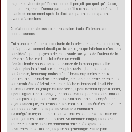
majeur survient de préférence lorsqu’il perçoit que quoi qu’il fasse, il
n’obtiendra jamais l’amour parental qu’il a constamment quémandé
et acheté, notamment après le décès du parent ou des parents
avares d’attentions.
Je n’aborde pas le cas de la prostitution, faute d’éléments de
connaissances.
Enfin une conséquence constante de la privation autoritaire de père,
de l’appauvrissement drastique de son « groupe intérieur » n’est pas
considérée par la psychiatrie, mais saute aux yeux de l’auteur de la
présente fiche, car il est lui-même un créatif :
L’enfant tombé sous la toute-puissance de la mono-parentalité
devient plus intolérant aux autres, plus raciste, beaucoup plus
conformiste, beaucoup moins créatif, beaucoup moins curieux,
beaucoup plus soucieux de paraître, incapable de remettre en cause
son savoir-être déficient, nettement lâche et froussard. Il sait être
fusionnel avec un groupe ou une secte, il peut devenir oppositionnel,
il peut fuguer, il peut s’engager dans la Marine pour cinq ans, mais il
ne sait plus se penser distinct, et ne sait pas non plus coopérer de
façon dialectique, en dépassant les conflits. L’insincérité est devenue
son mode de vie : il a trop d’inavouable à camoufler.
Il a intégré la leçon : quoiqu’il arrive, tout est toujours de la faute de
l’autre, qu’il est si facile d’accuser. Sa mémoire biographique est
trouée et falsifiée. Il est extrêmement réticent à explorer les
bizarreries de sa filiation, il rejette sa généalogie. Sur le plan