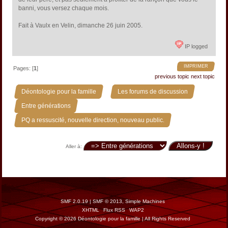
banni, vous versez chaque mois.
Fait à Vaulx en Velin, dimanche 26 juin 2005.
IP logged
IMPRIMER
Pages: [
1
]
previous topic
next topic
»
»
Déontologie pour la famille
Les forums de discussion
»
Entre générations
PQ a ressuscité, nouvelle direction, nouveau public.
Aller à:
SMF 2.0.19
|
SMF © 2013
,
Simple Machines
XHTML
Flux RSS
WAP2
Copyright © 2026 Déontologie pour la famille | All Rights Reserved