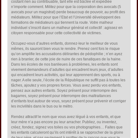
coûtant rien au contribuable, tant elle est bâclée et expédiée
n’importe comment. Militez pour que la corporation des avocats (5
avocats pour un magistrat) perde beaucoup de pouvoir, au profit des
médiateurs. Militez pour que l’Etat et l’Université développent des
formations de médiateurs qui tiennent la route. Votre malheur
individuel s’inscrit dans un malheur général et collectif : agissez en
citoyen responsable pour cette collectivité de victimes.
Occupez-vous d’autres enfants, donnez-leur le meilleur de vous
mêmes, ils sauront bien vous le rendre. Prenez cent fois le risque
qu’on amplifie les accusations délirantes de pédophilie ; n’en ayez
rien à branler, de cette joie de nuire de ces fanatiques de la haine.
Dans les écoles de nos banlieues à problèmes, les enfants sont
vivement demandeurs d’adultes qui encadrent leurs jeux, d’adultes
qui encadrent leurs activités, qui leur apprennent des sports, ou à
nager. A elle seule, l’école de la République ne suffit pas à toutes les
tâches, ajoutez y vos propres forces. Vous avez perdu vos enfants,
pensez aux autres enfants. Soyez présent pour interrompre des
bagarres, soyez présent pour interrompre des maltraitances
d’enfants tout autour de vous, soyez présent pour prévenir et corriger
les incivilités dans le bus ou le métro.
Rendez attractif le nom que vous avez légué à vos enfants, et que
leur mère n’a pas encore pu leur arracher. Publiez, ou inventez,
créez, fondez, signez vos toiles ou vos photographies… Faites que
les enfants calculeront qu’ils ont intérêt à se rapprocher de la gloire
de leur père, et pas seulement à profiter de la rançon que vous le