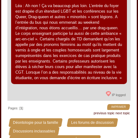
Léa : Ah non ! Ça va beaucoup plus loin. L’entrée du foyer
est drapée d’un étendard LGBT et les conférences sur les
Queer, Drag-queen et autres « minorités » sont légions. A
l’entrée du bus qui nous emmenait au weekend
d’intégration, nous étions accueillis… par une drag-queen.
Le corps enseignant participe lui aussi de cette ambiance «
arc-en-ciel ». Certains chargés de TD demandent qu’on les
appelle par des pronoms féminins au motif qu’ils mettent du
vernis à ongle et les couples homosexuels sont largement
surreprésentés dans les exercices de cas pratique produits
par les enseignants. Certains professeurs autorisent les
élèves à sécher leurs cours pour aller manifester avec la
CGT. Lorsque l’on a des responsabilités au niveau de la vie
étudiante, on vous demande d’écrire en écriture inclusive. »
IP logged
IMPRIMER
Pages: [
1
]
previous topic
next topic
»
»
Déontologie pour la famille
Les forums de discussion
»
Discussions inclassables