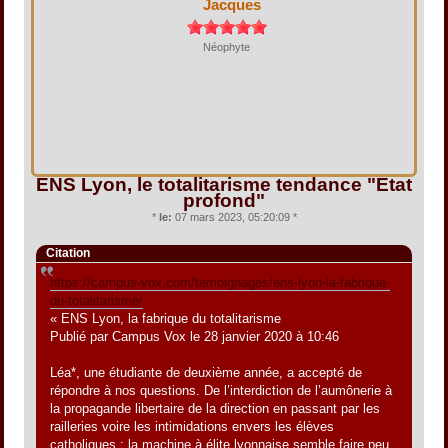
Jacques
Néophyte
ENS Lyon, le totalitarisme tendance "État
profond"
*
le:
07 mars 2023, 05:20:09 *
Citation
https://campus-vox.com/temoignages/ens-lyon-la-fabrique-
du-totalitarisme/
« ENS Lyon, la fabrique du totalitarisme
Publié par Campus Vox le 28 janvier 2020 à 10:46
Léa*, une étudiante de deuxième année, a accepté de
répondre à nos questions. De l’interdiction de l’aumônerie à
la propagande libertaire de la direction en passant par les
railleries voire les intimidations envers les élèves
catholiques : la machine à élite lyonnaise semble faire peu