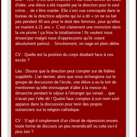
d’idée, une élève a été inquiété par la direction pour le seul
crime… de s’être mariée. Elle s’est vue convoquée dans le
bureau de la directrice adjointe qui lui a dit « on ne se bat
pas pendant 40 ans pour le droit des femmes, pour qu’elles
se marient à 21 ans ». C’est clairement une immixtion dans
la vie privée ! ça frise le totalitarisme ! Ils veulent nous
émanciper malgré nous d’oppressions qu’ils voient
absolument partout… Sincèrement, on nage en plein délire.
CV : Quelle est la position du corps étudiant face à ces
excès ?
Léa : Disons que la direction peut compter sur de fidèles
supplétifs. L’an dernier, alors que nous échangions sur le
groupe de discussion de l’école, une élève a eu le tort de
mentionner qu’elle envisageait d’aller à la messe du
dimanche pendant le séjour à l’étranger qui venait… que
n’avait pas t’elle dit ! Quatre faux comptes à son nom sont
apparus dans la discussion pour tenir des propos
outranciers sur la religion catholique.
CV : S’agit-il simplement d’un climat de répression envers
toute forme de discours un peu revendicatif ou cela va-t-il
plus loin ?