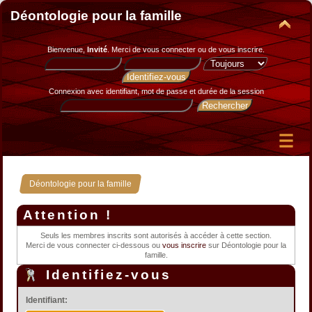
Déontologie pour la famille
Bienvenue,
Invité
. Merci de
vous connecter
ou de
vous inscrire
.
Connexion avec identifiant, mot de passe et durée de la session
Déontologie pour la famille
Attention !
Seuls les membres inscrits sont autorisés à accéder à cette section.
Merci de vous connecter ci-dessous ou
vous inscrire
sur Déontologie pour la
famille.
Identifiez-vous
Identifiant: