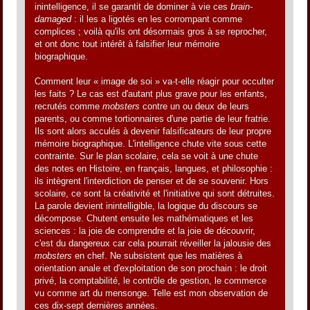
inintelligence, il se garantit de dominer à vie ces
brain-
damaged
: il les a ligotés en les corrompant comme
complices ; voilà qu'ils ont désormais gros à se reprocher,
et ont donc tout intérêt à falsifier leur mémoire
biographique.
Comment leur « image de soi » va-t-elle réagir pour occulter
les faits ? Le cas est d'autant plus grave pour les enfants,
recrutés comme
mobsters
contre un ou deux de leurs
parents, ou comme tortionnaires d'une partie de leur fratrie.
Ils sont alors acculés à devenir falsificateurs de leur propre
mémoire biographique. L'intelligence chute vite sous cette
contrainte. Sur le plan scolaire, cela se voit à une chute
des notes en Histoire, en français, langues, et philosophie :
ils intègrent l'interdiction de penser et de se souvenir. Hors
scolaire, ce sont la créativité et l'initiative qui sont détruites.
La parole devient inintelligible, la logique du discours se
décompose. Chutent ensuite les mathématiques et les
sciences : la joie de comprendre et la joie de découvrir,
c'est du dangereux car cela pourrait réveiller la jalousie des
mobsters
en chef. Ne subsistent que les matières à
orientation anale et d'exploitation de son prochain : le droit
privé, la comptabilité, le contrôle de gestion, le commerce
vu comme art du mensonge. Telle est mon observation de
ces dix-sept dernières années.