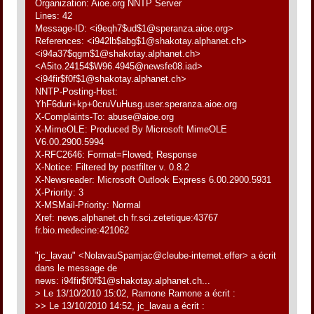
Organization: Aioe.org NNTP Server
Lines: 42
Message-ID: <i9eqh7$ud$1@speranza.aioe.org>
References: <i942lb$abg$1@shakotay.alphanet.ch>
<i94a37$qgm$1@shakotay.alphanet.ch>
<A5ito.24154$W96.4945@newsfe08.iad>
<i94fir$f0f$1@shakotay.alphanet.ch>
NNTP-Posting-Host:
YhF6duri+kp+0cruVuHusg.user.speranza.aioe.org
X-Complaints-To: abuse@aioe.org
X-MimeOLE: Produced By Microsoft MimeOLE
V6.00.2900.5994
X-RFC2646: Format=Flowed; Response
X-Notice: Filtered by postfilter v. 0.8.2
X-Newsreader: Microsoft Outlook Express 6.00.2900.5931
X-Priority: 3
X-MSMail-Priority: Normal
Xref: news.alphanet.ch fr.sci.zetetique:43767
fr.bio.medecine:421062
"jc_lavau" <NolavauSpamjac@cleube-internet.effer> a écrit
dans le message de
news: i94fir$f0f$1@shakotay.alphanet.ch...
> Le 13/10/2010 15:02, Ramone Ramone a écrit :
>> Le 13/10/2010 14:52, jc_lavau a écrit :