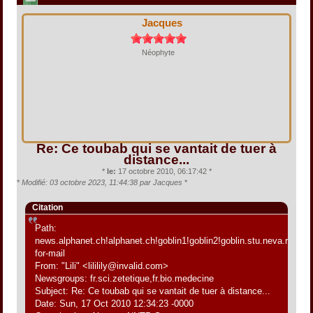
Jacques
Néophyte
Re: Ce toubab qui se vantait de tuer à
distance...
*
le:
17 octobre 2010, 06:17:42 *
*
Modifié: 03 octobre 2023, 11:44:38 par Jacques
*
Citation
Path:
news.alphanet.ch!alphanet.ch!goblin1!goblin2!goblin.stu.neva.ru!aioe
for-mail
From: "Lili" <lililily@invalid.com>
Newsgroups: fr.sci.zetetique,fr.bio.medecine
Subject: Re: Ce toubab qui se vantait de tuer à distance...
Date: Sun, 17 Oct 2010 12:34:23 -0000