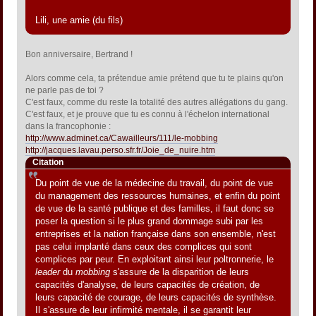
Lili, une amie (du fils)
Bon anniversaire, Bertrand !
Alors comme cela, ta prétendue amie prétend que tu te plains qu'on
ne parle pas de toi ?
C'est faux, comme du reste la totalité des autres allégations du gang.
C'est faux, et je prouve que tu es connu à l'échelon international
dans la francophonie :
http://www.adminet.ca/Cawailleurs/111/le-mobbing
http://jacques.lavau.perso.sfr.fr/Joie_de_nuire.htm
Citation
Du point de vue de la médecine du travail, du point de vue
du management des ressources humaines, et enfin du point
de vue de la santé publique et des familles, il faut donc se
poser la question si le plus grand dommage subi par les
entreprises et la nation française dans son ensemble, n'est
pas celui implanté dans ceux des complices qui sont
complices par peur. En exploitant ainsi leur poltronnerie, le
leader
du
mobbing
s'assure de la disparition de leurs
capacités d'analyse, de leurs capacités de création, de
leurs capacité de courage, de leurs capacités de synthèse.
Il s'assure de leur infirmité mentale, il se garantit leur