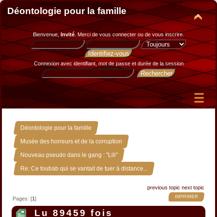
Déontologie pour la famille
Bienvenue,
Invité
. Merci de
vous connecter
ou de
vous inscrire
.
Connexion avec identifiant, mot de passe et durée de la session
»
Déontologie pour la famille
»
Musée des horreurs et de la corruption
»
Nouveau pseudo dans le gang : "Lili"
Re: Ce toubab qui se vantait de tuer à distance...
previous topic
next topic
IMPRIMER
Pages: [
1
]
Lu 89459 fois