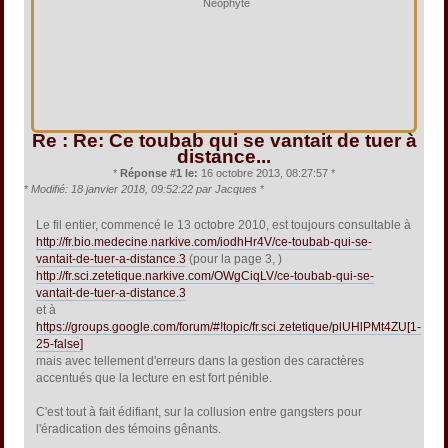
Néophyte
Re : Re: Ce toubab qui se vantait de tuer à
distance...
*
Réponse #1 le:
16 octobre 2013, 08:27:57 *
*
Modifié: 18 janvier 2018, 09:52:22 par Jacques
*
Le fil entier, commencé le 13 octobre 2010, est toujours consultable à
http://fr.bio.medecine.narkive.com/iodhHr4V/ce-toubab-qui-se-
vantait-de-tuer-a-distance.3
(pour la page 3, )
http://fr.sci.zetetique.narkive.com/OWgCiqLV/ce-toubab-qui-se-
vantait-de-tuer-a-distance.3
et à
https://groups.google.com/forum/#!topic/fr.sci.zetetique/plUHlPMt4ZU[1-
25-false]
mais avec tellement d'erreurs dans la gestion des caractères
accentués que la lecture en est fort pénible.
C'est tout à fait édifiant, sur la collusion entre gangsters pour
l'éradication des témoins gênants.