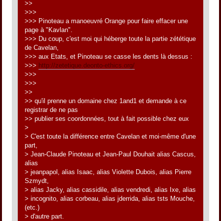
>>
>>>
>>> Pinoteau a manoeuvré Orange pour faire effacer une
page à "Kavlan".
>>> Du coup, c'est moi qui héberge toute la partie zététique
de Cavelan,
>>> aux Etats, et Pinoteau se casse les dents là dessus :
>>>
http://zetetique.deonto-ethics.org/
>>>
>>>
>>
>> qu'il prenne un domaine chez 1and1 et demande à ce
registrar de ne pas
>> publier ses coordonnées, tout à fait possible chez eux
>
> C'est toute la différence entre Cavelan et moi-même d'une
part,
> Jean-Claude Pinoteau et Jean-Paul Douhait alias Cascus,
alias
> jeanpapol, alias Isaac, alias Violette Dubois, alias Pierre
Szmydt,
> alias Jacky, alias cassidile, alias vendredi, alias Ixe, alias
> incognito, alias corbeau, alias jderrida, alias tsts Mouche,
(etc.)
> d'autre part.