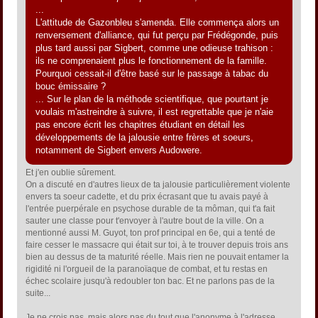
...
L'attitude de Gazonbleu s'amenda. Elle commença alors un
renversement d'alliance, qui fut perçu par Frédégonde, puis
plus tard aussi par Sigbert, comme une odieuse trahison :
ils ne comprenaient plus le fonctionnement de la famille.
Pourquoi cessait-il d'être basé sur le passage à tabac du
bouc émissaire ?
... Sur le plan de la méthode scientifique, que pourtant je
voulais m'astreindre à suivre, il est regrettable que je n'aie
pas encore écrit les chapitres étudiant en détail les
développements de la jalousie entre frères et soeurs,
notamment de Sigbert envers Audowere.
Et j'en oublie sûrement.
On a discuté en d'autres lieux de ta jalousie particulièrement violente
envers ta soeur cadette, et du prix écrasant que tu avais payé à
l'entrée puerpérale en psychose durable de ta môman, qui t'a fait
sauter une classe pour t'envoyer à l'autre bout de la ville. On a
mentionné aussi M. Guyot, ton prof principal en 6e, qui a tenté de
faire cesser le massacre qui était sur toi, à te trouver depuis trois ans
bien au dessus de ta maturité réelle. Mais rien ne pouvait entamer la
rigidité ni l'orgueil de la paranoïaque de combat, et tu restas en
échec scolaire jusqu'à redoubler ton bac. Et ne parlons pas de la
suite...
Je ne crois pas, mais alors pas du tout que l'anonyme à l'adresse