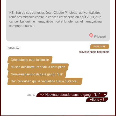
NB : l'un de ces gangster, Jean-Claude Pinoteau, qui vendait des
remèdes miracles contre le cancer, est décédé en août 2013, d'un
cancer. Lui qui me menaçait de mort si longtemps, et menaçait ma
compagne aussi...
IP logged
IMPRIMER
Pages: [
1
]
previous topic
next topic
»
Déontologie pour la famille
»
Musée des horreurs et de la corruption
»
Nouveau pseudo dans le gang : "Lili"
Re: Ce toubab qui se vantait de tuer à distance...
Aller à: