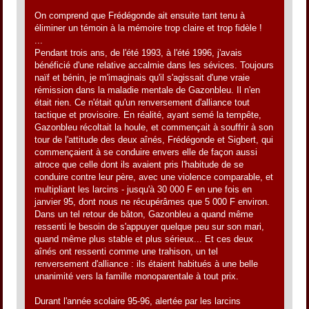
On comprend que Frédégonde ait ensuite tant tenu à
éliminer un témoin à la mémoire trop claire et trop fidèle !
...
Pendant trois ans, de l'été 1993, à l'été 1996, j'avais
bénéficié d'une relative accalmie dans les sévices. Toujours
naïf et bénin, je m'imaginais qu'il s'agissait d'une vraie
rémission dans la maladie mentale de Gazonbleu. Il n'en
était rien. Ce n'était qu'un renversement d'alliance tout
tactique et provisoire. En réalité, ayant semé la tempête,
Gazonbleu récoltait la houle, et commençait à souffrir à son
tour de l'attitude des deux aînés, Frédégonde et Sigbert, qui
commençaient à se conduire envers elle de façon aussi
atroce que celle dont ils avaient pris l'habitude de se
conduire contre leur père, avec une violence comparable, et
multipliant les larcins - jusqu'à 30 000 F en une fois en
janvier 95, dont nous ne récupérâmes que 5 000 F environ.
Dans un tel retour de bâton, Gazonbleu a quand même
ressenti le besoin de s'appuyer quelque peu sur son mari,
quand même plus stable et plus sérieux... Et ces deux
aînés ont ressenti comme une trahison, un tel
renversement d'alliance : ils étaient habitués à une belle
unanimité vers la famille monoparentale à tout prix.
Durant l'année scolaire 95-96, alertée par les larcins