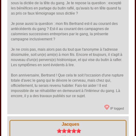
sous la dictée de la tête du gang. Je te repose la question : excepté
les bénéfices en partage du butin raflé, qu'avais tu en tête quand tu
as pris ce faux témoignage sous dictée ?
Je pose aussi la question : mon fils Bertrand est-il au courant des
antécédents du gang ? Est-il au courant des campagnes de
calomnies successives entreprises par le gang, la présente
campagne inclusivement ?
Je ne crois pas, mais alors pas du tout que l'anonyme à l'adresse
dissimulée, soit un(e) ami(e) à mon fils. Encore et toujours, il s'agit à
nouveau d'un(e) pervers(e) histrionique, et qui vise du butin à rafler.
Les symptômes en sont évidents à lire.
Bon anniversaire, Bertrand ! Que cela te soit l'occasion d'une rupture
totale d'avec le gang qui te dévore le cerveau, mais chez qui,
officiellement, tu serais revenu habiter. Fais-toi aider ! Il est
impossible de se réhabiliter en demeurant à l'intérieur du gang. Là
encore, il y a des travaux publiés sur ce sujet.
IP logged
Jacques