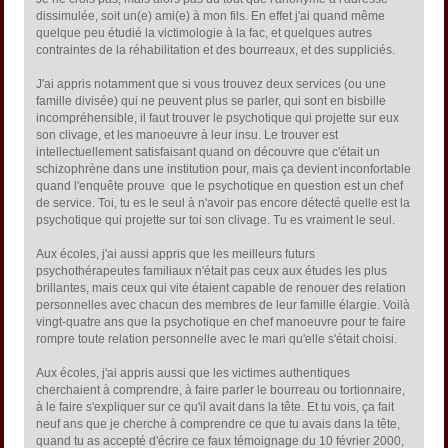
dissimulée, soit un(e) ami(e) à mon fils. En effet j'ai quand même
quelque peu étudié la victimologie à la fac, et quelques autres
contraintes de la réhabilitation et des bourreaux, et des suppliciés.
J'ai appris notamment que si vous trouvez deux services (ou une
famille divisée) qui ne peuvent plus se parler, qui sont en bisbille
incompréhensible, il faut trouver le psychotique qui projette sur eux
son clivage, et les manoeuvre à leur insu. Le trouver est
intellectuellement satisfaisant quand on découvre que c'était un
schizophrène dans une institution pour, mais ça devient inconfortable
quand l'enquête prouve que le psychotique en question est un chef
de service. Toi, tu es le seul à n'avoir pas encore détecté quelle est la
psychotique qui projette sur toi son clivage. Tu es vraiment le seul.
Aux écoles, j'ai aussi appris que les meilleurs futurs
psychothérapeutes familiaux n'était pas ceux aux études les plus
brillantes, mais ceux qui vite étaient capable de renouer des relation
personnelles avec chacun des membres de leur famille élargie. Voilà
vingt-quatre ans que la psychotique en chef manoeuvre pour te faire
rompre toute relation personnelle avec le mari qu'elle s'était choisi.
Aux écoles, j'ai appris aussi que les victimes authentiques
cherchaient à comprendre, à faire parler le bourreau ou tortionnaire,
à le faire s'expliquer sur ce qu'il avait dans la tête. Et tu vois, ça fait
neuf ans que je cherche à comprendre ce que tu avais dans la tête,
quand tu as accepté d'écrire ce faux témoignage du 10 février 2000,