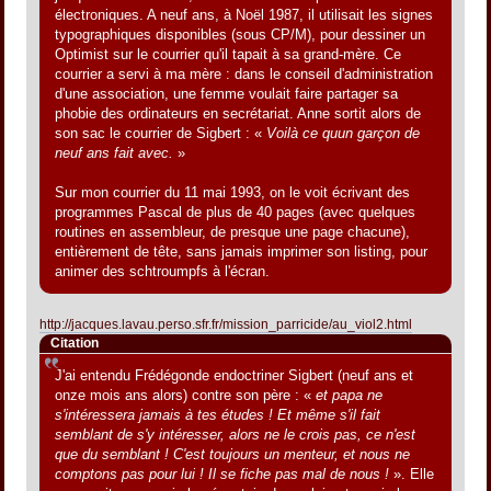
électroniques. A neuf ans, à Noël 1987, il utilisait les signes
typographiques disponibles (sous CP/M), pour dessiner un
Optimist sur le courrier qu'il tapait à sa grand-mère. Ce
courrier a servi à ma mère : dans le conseil d'administration
d'une association, une femme voulait faire partager sa
phobie des ordinateurs en secrétariat. Anne sortit alors de
son sac le courrier de Sigbert : «
Voilà ce quun garçon de
neuf ans fait avec.
»
Sur mon courrier du 11 mai 1993, on le voit écrivant des
programmes Pascal de plus de 40 pages (avec quelques
routines en assembleur, de presque une page chacune),
entièrement de tête, sans jamais imprimer son listing, pour
animer des schtroumpfs à l'écran.
http://jacques.lavau.perso.sfr.fr/mission_parricide/au_viol2.html
Citation
J'ai entendu Frédégonde endoctriner Sigbert (neuf ans et
onze mois ans alors) contre son père : «
et papa ne
s'intéressera jamais à tes études ! Et même s'il fait
semblant de s'y intéresser, alors ne le crois pas, ce n'est
que du semblant ! C'est toujours un menteur, et nous ne
comptons pas pour lui ! Il se fiche pas mal de nous !
». Elle