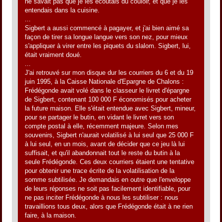
ne savait pas que je les écoutais du couloir, et que je les
entendais dans la cuisine.
...
Sigbert a aussi commencé à pagayer, et j'ai bien aimé sa
façon de tirer sa longue langue vers son nez, pour mieux
s'appliquer à virer entre les piquets du slalom. Sigbert, lui,
était vraiment doué.
...
J'ai retrouvé sur mon disque dur les courriers du 6 et du 19
juin 1995, à la Caisse Nationale d'Epargne de Chalons :
Frédégonde avait volé dans le classeur le livret d'épargne
de Sigbert, contenant 100 000 F économisés pour acheter
la future maison. Elle s'était entendue avec Sigbert, mineur,
pour se partager le butin, en vidant le livret vers son
compte postal à elle, récemment majeure. Selon mes
souvenirs, Sigbert n'aurait volatilisé à lui seul que 25 000 F
à lui seul, en un mois, avant de décider que ce jeu là lui
suffisait, et qu'il abandonnait tout le reste du butin à la
seule Frédégonde. Ces deux courriers étaient une tentative
pour obtenir une trace écrite de la volatilisation de la
somme subtilisée. Je demandais en outre que l'enveloppe
de leurs réponses ne soit pas facilement identifiable, pour
ne pas inciter Frédégonde à nous les subtiliser : nous
travaillions tous deux, alors que Frédégonde était à ne rien
faire, à la maison.