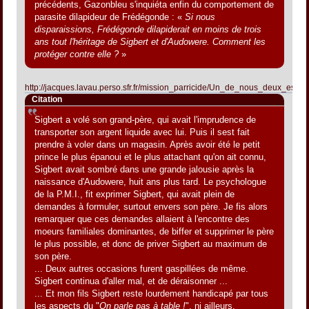
précédents, Gazonbleu s'inquiéta enfin du comportement de
parasite dilapideur de Frédégonde : «
Si nous
disparaissions, Frédégonde dilapiderait en moins de trois
ans tout l'héritage de Sigbert et d'Audowere. Comment les
protéger contre elle ?
»
http://jacques.lavau.perso.sfr.fr/mission_parricide/Un_de_nous_deux_est_f
Citation
Sigbert a volé son grand-père, qui avait l'imprudence de
transporter son argent liquide avec lui. Puis il sest fait
prendre à voler dans un magasin. Après avoir été le petit
prince le plus épanoui et le plus attachant qu'on ait connu,
Sigbert avait sombré dans une grande jalousie après la
naissance d'Audowere, huit ans plus tard. Le psychologue
de la P.M.I., fit exprimer Sigbert, qui avait plein de
demandes à formuler, surtout envers son père. Je fis alors
remarquer que ces demandes allaient à l'encontre des
moeurs familiales dominantes, de biffer et supprimer le père
le plus possible, et donc de priver Sigbert au maximum de
son père.
... Deux autres occasions furent gaspillées de même.
Sigbert continua d'aller mal, et de déraisonner ...
... Et mon fils Sigbert reste lourdement handicapé par tous
les aspects du "
On parle pas à table !
", ni ailleurs.