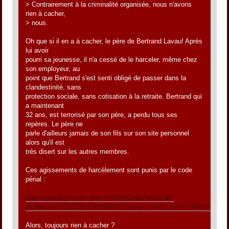
> Contrairement à la criminalité organisée, nous n'avons
rien à cacher,
> nous.
Oh que si il en a à cacher, le père de Bertrand Lavau! Après
lui avoir
pourri sa jeunesse, il n'a cessé de le harceler, même chez
son employeur, au
point que Bertrand s'est senti obligé de passer dans la
clandestinité, sans
protection sociale, sans cotisation à la retraite. Bertrand qui
a maintenant
32 ans, est terrorisé par son père, a perdu tous ses
repères. Le père ne
parle d'ailleurs jamais de son fils sur son site personnel
alors qu'il est
très disert sur les autres membres.
Ces agissements de harcèlement sont punis par le code
pénal :
http://www.legifrance.gouv.fr/affichCodeArticle.do?
cidTexte=LEGITEXT000006070719&idArticle=LEGIARTI000006417
Alors, toujours rien à cacher ?