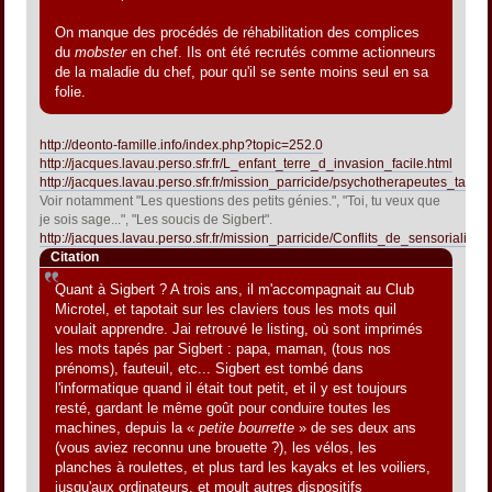
On manque des procédés de réhabilitation des complices
du
mobster
en chef. Ils ont été recrutés comme actionneurs
de la maladie du chef, pour qu'il se sente moins seul en sa
folie.
http://deonto-famille.info/index.php?topic=252.0
http://jacques.lavau.perso.sfr.fr/L_enfant_terre_d_invasion_facile.html
http://jacques.lavau.perso.sfr.fr/mission_parricide/psychotherapeutes_talen
Voir notamment "Les questions des petits génies.", "Toi, tu veux que
je sois sage...", "Les soucis de Sigbert".
http://jacques.lavau.perso.sfr.fr/mission_parricide/Conflits_de_sensorialites
Citation
Quant à Sigbert ? A trois ans, il m'accompagnait au Club
Microtel, et tapotait sur les claviers tous les mots quil
voulait apprendre. Jai retrouvé le listing, où sont imprimés
les mots tapés par Sigbert : papa, maman, (tous nos
prénoms), fauteuil, etc... Sigbert est tombé dans
l'informatique quand il était tout petit, et il y est toujours
resté, gardant le même goût pour conduire toutes les
machines, depuis la «
petite bourrette
» de ses deux ans
(vous aviez reconnu une brouette ?), les vélos, les
planches à roulettes, et plus tard les kayaks et les voiliers,
jusqu'aux ordinateurs, et moult autres dispositifs