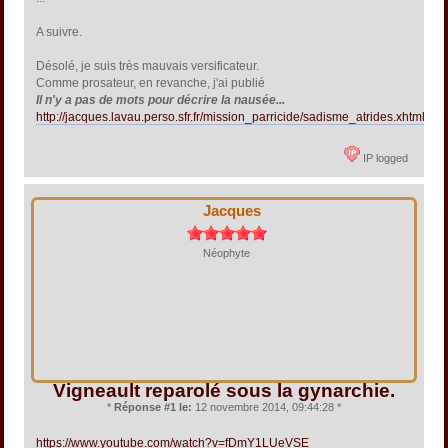
A suivre.
Désolé, je suis très mauvais versificateur.
Comme prosateur, en revanche, j'ai publié
Il n'y a pas de mots pour décrire la nausée...
http://jacques.lavau.perso.sfr.fr/mission_parricide/sadisme_atrides.xhtml
IP logged
Jacques
Néophyte
Vigneault reparolé sous la gynarchie.
*
Réponse #1 le:
12 novembre 2014, 09:44:28 *
https://www.youtube.com/watch?v=fDmY1LUeVSE