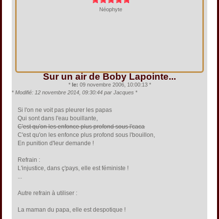
Néophyte
Sur un air de Boby Lapointe...
*
le:
09 novembre 2006, 10:00:13 *
*
Modifié: 12 novembre 2014, 09:30:44 par Jacques
*
Si l'on ne voit pas pleurer les papas
Qui sont dans l'eau bouillante,
C'est qu'on les enfonce plus profond sous l'caca
C'est qu'on les enfonce plus profond sous l'bouillon,
En punition d'leur demande !
Refrain :
L'injustice, dans ç'pays, elle est féministe !
...
Autre refrain à utiliser :
La maman du papa, elle est despotique !
...