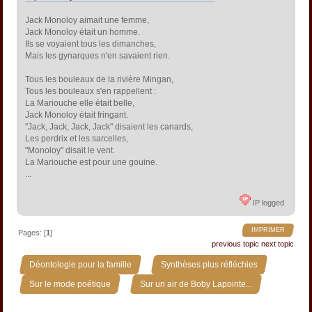
Jack Monoloy aimait une femme,
Jack Monoloy était un homme.
Ils se voyaient tous les dimanches,
Mais les gynarques n'en savaient rien.
Tous les bouleaux de la rivière Mingan,
Tous les bouleaux s'en rappellent :
La Mariouche elle était belle,
Jack Monoloy était fringant.
"Jack, Jack, Jack, Jack" disaient les canards,
Les perdrix et les sarcelles,
"Monoloy" disait le vent.
La Mariouche est pour une gouine.
...
IP logged
IMPRIMER
Pages: [
1
]
previous topic
next topic
»
»
Déontologie pour la famille
Synthèses plus réfléchies
»
Sur le mode poétique
Sur un air de Boby Lapointe...