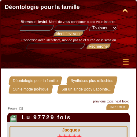
Déontologie pour la famille
Bienvenue,
Invité
. Merci de
vous connecter
ou de
vous inscrire
.
Connexion avec identifiant, mot de passe et durée de la session
»
»
Déontologie pour la famille
Synthèses plus réfléchies
»
Sur le mode poétique
Sur un air de Boby Lapointe...
previous topic
next topic
IMPRIMER
Pages: [
1
]
Lu 97729 fois
Jacques