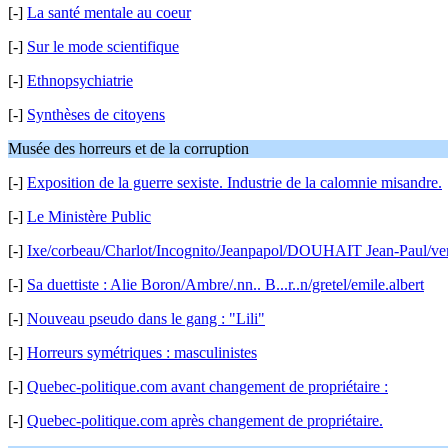
[-]
La santé mentale au coeur
[-]
Sur le mode scientifique
[-]
Ethnopsychiatrie
[-]
Synthèses de citoyens
Musée des horreurs et de la corruption
[-]
Exposition de la guerre sexiste. Industrie de la calomnie misandre.
[-]
Le Ministère Public
[-]
Ixe/corbeau/Charlot/Incognito/Jeanpapol/DOUHAIT Jean-Paul/vend
[-]
Sa duettiste : Alie Boron/Ambre/.nn.. B...r..n/gretel/emile.albert
[-]
Nouveau pseudo dans le gang : "Lili"
[-]
Horreurs symétriques : masculinistes
[-]
Quebec-politique.com avant changement de propriétaire :
[-]
Quebec-politique.com après changement de propriétaire.