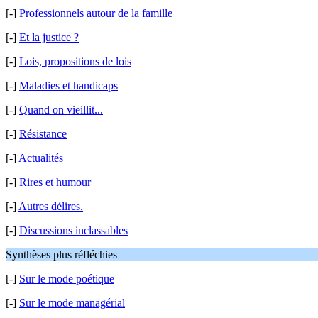
[-]
Professionnels autour de la famille
[-]
Et la justice ?
[-]
Lois, propositions de lois
[-]
Maladies et handicaps
[-]
Quand on vieillit...
[-]
Résistance
[-]
Actualités
[-]
Rires et humour
[-]
Autres délires.
[-]
Discussions inclassables
Synthèses plus réfléchies
[-]
Sur le mode poétique
[-]
Sur le mode managérial