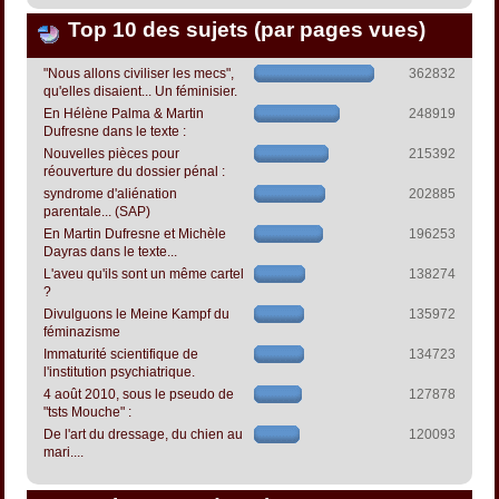
Top 10 des sujets (par pages vues)
"Nous allons civiliser les mecs",
362832
qu'elles disaient... Un féminisier.
En Hélène Palma & Martin
248919
Dufresne dans le texte :
Nouvelles pièces pour
215392
réouverture du dossier pénal :
syndrome d'aliénation
202885
parentale... (SAP)
En Martin Dufresne et Michèle
196253
Dayras dans le texte...
L'aveu qu'ils sont un même cartel
138274
?
Divulguons le Meine Kampf du
135972
féminazisme
Immaturité scientifique de
134723
l'institution psychiatrique.
4 août 2010, sous le pseudo de
127878
"tsts Mouche" :
De l'art du dressage, du chien au
120093
mari....