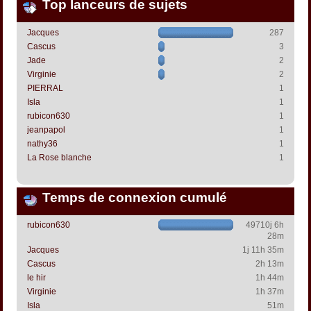
Top lanceurs de sujets
Jacques
287
Cascus
3
Jade
2
Virginie
2
PIERRAL
1
Isla
1
rubicon630
1
jeanpapol
1
nathy36
1
La Rose blanche
1
Temps de connexion cumulé
rubicon630
49710j 6h
28m
Jacques
1j 11h 35m
Cascus
2h 13m
le hir
1h 44m
Virginie
1h 37m
Isla
51m