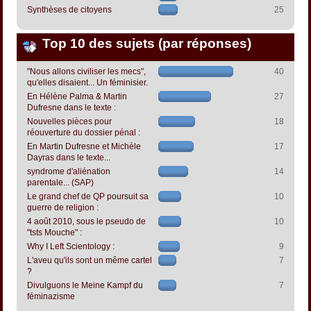
Synthèses de citoyens
25
Top 10 des sujets (par réponses)
"Nous allons civiliser les mecs",
40
qu'elles disaient... Un féminisier.
En Hélène Palma & Martin
27
Dufresne dans le texte :
Nouvelles pièces pour
18
réouverture du dossier pénal :
En Martin Dufresne et Michèle
17
Dayras dans le texte...
syndrome d'aliénation
14
parentale... (SAP)
Le grand chef de QP poursuit sa
10
guerre de religion :
4 août 2010, sous le pseudo de
10
"tsts Mouche" :
Why I Left Scientology :
9
L'aveu qu'ils sont un même cartel
7
?
Divulguons le Meine Kampf du
7
féminazisme