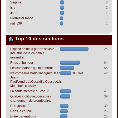
Virginie
2
Isla
2
Jade
2
PierreDeFrance
1
nathy36
1
Top 10 des sections
Exposition de la guerre sexiste.
125
Industrie de la calomnie
misandre.
Rires et humour
84
Les comparses qui interfèrent
56
Ixe/corbeau/Charlot/Incognito/Jeanpapol/DOUHAIT
42
Jean-
Paul/vendredi/Cassidile/Cascus/tsts
Mouche/c.cassidy
La santé mentale au coeur
41
Quebec-politique.com après
39
changement de propriétaire.
Et la justice ?
30
Dans le couple
26
Entre générations
25