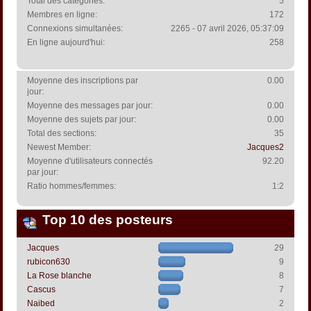
Total des catégories:
5
Membres en ligne:
172
Connexions simultanées:
2265 - 07 avril 2026, 05:37:09
En ligne aujourd'hui:
258
Moyenne des inscriptions par
0.00
jour:
Moyenne des messages par jour:
0.00
Moyenne des sujets par jour:
0.00
Total des sections:
35
Newest Member:
Jacques2
Moyenne d'utilisateurs connectés
92.20
par jour:
Ratio hommes/femmes:
1:2
Top 10 des posteurs
Jacques
29
rubicon630
9
La Rose blanche
8
Cascus
7
Naibed
2