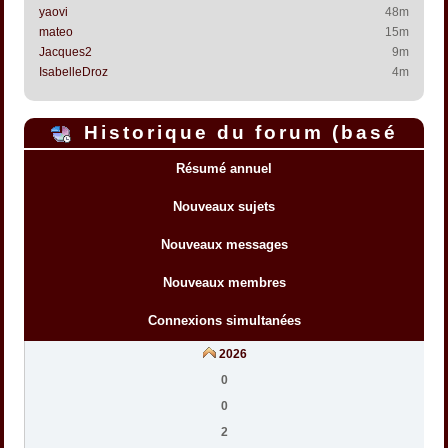
yaovi
48m
mateo
15m
Jacques2
9m
IsabelleDroz
4m
Historique du forum (basé
sur l'heure interne du forum)
Résumé annuel
Nouveaux sujets
Nouveaux messages
Nouveaux membres
Connexions simultanées
2026
0
0
2