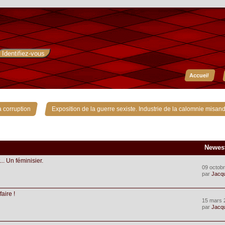
Accueil
»
 corruption
Exposition de la guerre sexiste. Industrie de la calomnie misand
Newes
... Un féminisier.
09 octobr
par
Jacq
faire !
15 mars 
par
Jacq