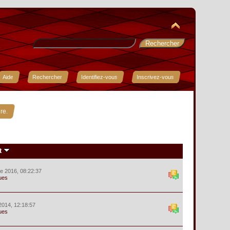
Aide
Rechercher
Identifiez-vous
Inscrivez-vous
re.
t
e 2016, 08:22:37
ues
2014, 12:18:57
ues