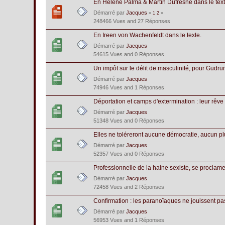
En Hélène Palma & Martin Dufresne dans le text
Démarré par
Jacques
«
1
2
»
248466 Vues and 27 Réponses
En Ireen von Wachenfeldt dans le texte.
Démarré par
Jacques
54615 Vues and 0 Réponses
Un impôt sur le délit de masculinité, pour Gud
Démarré par
Jacques
74946 Vues and 1 Réponses
Déportation et camps d'extermination : leur rêve
Démarré par
Jacques
51348 Vues and 0 Réponses
Elles ne toléreront aucune démocratie, aucun pl
Démarré par
Jacques
52357 Vues and 0 Réponses
Professionnelle de la haine sexiste, se proclame 
Démarré par
Jacques
72458 Vues and 2 Réponses
Confirmation : les paranoïaques ne jouissent pa
Démarré par
Jacques
56953 Vues and 1 Réponses