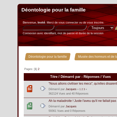
Déontologie pour la famille
Bienvenue,
Invité
. Merci de
vous connecter
ou de
vous inscrire
.
Connexion avec identifiant, mot de passe et durée de la session
»
Déontologie pour la famille
Musée des horreurs et de la
Pages: [
1
]
2
Titre
/
Démarré par
-
Réponses
/
Vues
"Nous allons civiliser les mecs", qu'elles disaient
Démarré par
Jacques
«
1
2
3
»
362124 Vues and 40 Réponses
Ah la maladroite ! Juste l'aveu qu'il ne fallait pas 
Démarré par
Jacques
59361 Vues and 0 Réponses