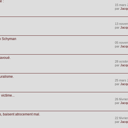
e :
15 mars 
par
Jacq
13 novem
par
Jacq
run Schyman
05 novem
par
Jacq
 avoué.
28 octobr
par
Jacq
uralisme.
25 mars 
par
Jacq
victime...
26 févrie
par
Jacq
s, baisent atrocement mal.
22 févrie
par
Jacq