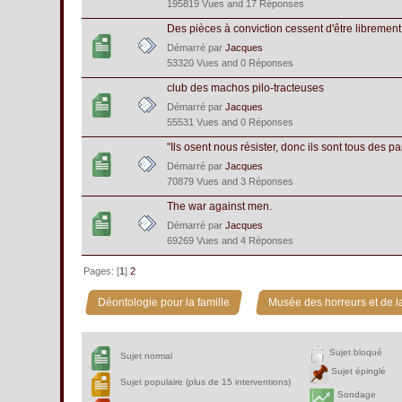
195819 Vues and 17 Réponses
Des pièces à conviction cessent d'être librement
Démarré par
Jacques
53320 Vues and 0 Réponses
club des machos pilo-tracteuses
Démarré par
Jacques
55531 Vues and 0 Réponses
"Ils osent nous résister, donc ils sont tous des p
Démarré par
Jacques
70879 Vues and 3 Réponses
The war against men.
Démarré par
Jacques
69269 Vues and 4 Réponses
Pages: [
1
]
2
»
Déontologie pour la famille
Musée des horreurs et de la
Sujet bloqué
Sujet normal
Sujet épinglé
Sujet populaire (plus de 15 interventions)
Sondage