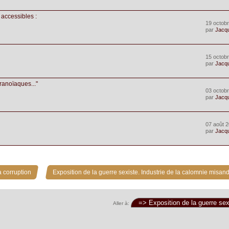
 accessibles :
19 octobr
par
Jacq
15 octobr
par
Jacq
aranoïaques..."
03 octobr
par
Jacq
07 août 2
par
Jacq
»
 corruption
Exposition de la guerre sexiste. Industrie de la calomnie misand
Aller à: