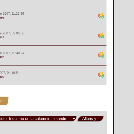
e 2007, 11:25:36
ues
e 2007, 09:05:58
ues
e 2007, 10:40:24
ues
007, 04:16:54
ues
re.