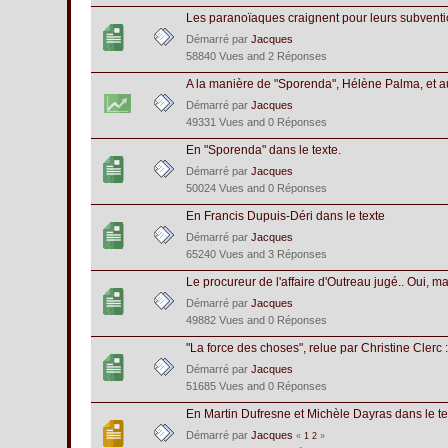
Les paranoïaques craignent pour leurs subventio
Démarré par
Jacques
58840 Vues and 2 Réponses
A la manière de "Sporenda", Hélène Palma, et a
Démarré par
Jacques
49331 Vues and 0 Réponses
En "Sporenda" dans le texte.
Démarré par
Jacques
50024 Vues and 0 Réponses
En Francis Dupuis-Déri dans le texte
Démarré par
Jacques
65240 Vues and 3 Réponses
Le procureur de l'affaire d'Outreau jugé.. Oui, mai
Démarré par
Jacques
49882 Vues and 0 Réponses
"La force des choses", relue par Christine Clerc 
Démarré par
Jacques
51685 Vues and 0 Réponses
En Martin Dufresne et Michèle Dayras dans le tex
Démarré par
Jacques
«
1
2
»