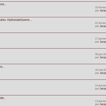
ns...
19 févrie
par
Jacq
utres .HyènesdeGuerre...
01 févrie
par
Jacq
17 janvie
par
Jacq
09 juin 2
par
Jacq
s...
19 mai 2
par
Jacq
:
14 janvie
par
Jacq
te...
13 janvie
par
Jacq