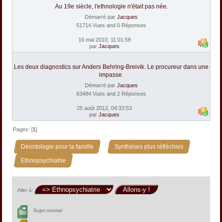
Au 19e siècle, l'ethnologie n'était pas née.
Démarré par
Jacques
51714 Vues and 0 Réponses
16 mai 2010, 11:01:58
par
Jacques
Les deux diagnostics sur Anders Behring-Breivik. Le procureur dans une
impasse.
Démarré par
Jacques
83484 Vues and 2 Réponses
25 août 2012, 04:33:53
par
Jacques
Pages: [
1
]
»
»
Déontologie pour la famille
Synthèses plus réfléchies
Ethnopsychiatrie
Aller à:
Sujet normal