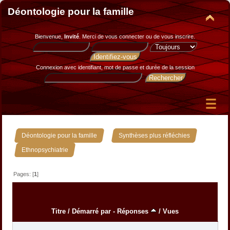
Déontologie pour la famille
Bienvenue,
Invité
. Merci de
vous connecter
ou de
vous inscrire
.
Connexion avec identifiant, mot de passe et durée de la session
»
»
Déontologie pour la famille
Synthèses plus réfléchies
Ethnopsychiatrie
Pages: [
1
]
Titre
/
Démarré par
-
Réponses
/
Vues