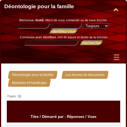
Déontologie pour la famille
Bienvenue,
Invité
. Merci de
vous connecter
ou de
vous inscrire
.
Connexion avec identifiant, mot de passe et durée de la session
»
»
Déontologie pour la famille
Les forums de discussion
Maladies et handicaps
Pages: [
1
]
Titre
/
Démarré par
-
Réponses
/
Vues