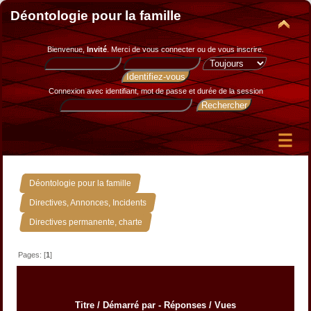
Déontologie pour la famille
Bienvenue,
Invité
. Merci de
vous connecter
ou de
vous inscrire
.
Connexion avec identifiant, mot de passe et durée de la session
»
Déontologie pour la famille
»
Directives, Annonces, Incidents
Directives permanente, charte
Pages: [
1
]
Titre
/
Démarré par
-
Réponses
/
Vues