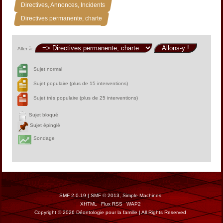
»
Directives, Annonces, Incidents
Directives permanente, charte
Aller à:
Sujet normal
Sujet populaire (plus de 15 interventions)
Sujet très populaire (plus de 25 interventions)
Sujet bloqué
Sujet épinglé
Sondage
SMF 2.0.19
|
SMF © 2013
,
Simple Machines
XHTML
Flux RSS
WAP2
Copyright © 2026 Déontologie pour la famille | All Rights Reserved