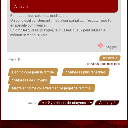
A suivre.
..
Bon rappel que celui des médiateurs.
Un écho était consternant : médiateur partial qui n'écoutait que l'un,
en parfaite connivence.
En droit tel qu'il est pratiqué, le plus belliqueux peut refuser le
médiateur tant qu'il veut.
IP logged
IMPRIMER
Pages: [
1
]
previous topic
next topic
»
»
Déontologie pour la famille
Synthèses plus réfléchies
»
Synthèses de citoyens
Mettre en forme collectivement le projet de réforme.
Aller à: