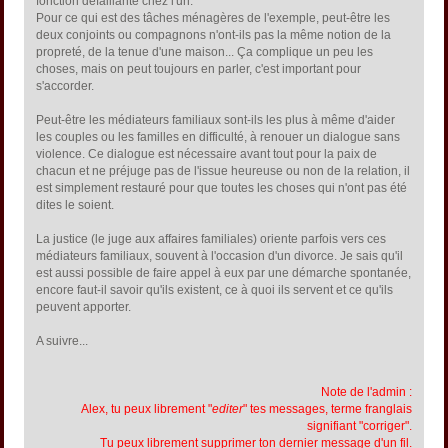
fonction défaillante chez l'un.
Pour ce qui est des tâches ménagères de l'exemple, peut-être les
deux conjoints ou compagnons n'ont-ils pas la même notion de la
propreté, de la tenue d'une maison... Ça complique un peu les
choses, mais on peut toujours en parler, c'est important pour
s'accorder.
Peut-être les médiateurs familiaux sont-ils les plus à même d'aider
les couples ou les familles en difficulté, à renouer un dialogue sans
violence. Ce dialogue est nécessaire avant tout pour la paix de
chacun et ne préjuge pas de l'issue heureuse ou non de la relation, il
est simplement restauré pour que toutes les choses qui n'ont pas été
dites le soient.
La justice (le juge aux affaires familiales) oriente parfois vers ces
médiateurs familiaux, souvent à l'occasion d'un divorce. Je sais qu'il
est aussi possible de faire appel à eux par une démarche spontanée,
encore faut-il savoir qu'ils existent, ce à quoi ils servent et ce qu'ils
peuvent apporter.
A suivre...
Note de l'admin :
Alex, tu peux librement "
editer
" tes messages, terme franglais
signifiant "corriger".
Tu peux librement supprimer ton dernier message d'un fil.