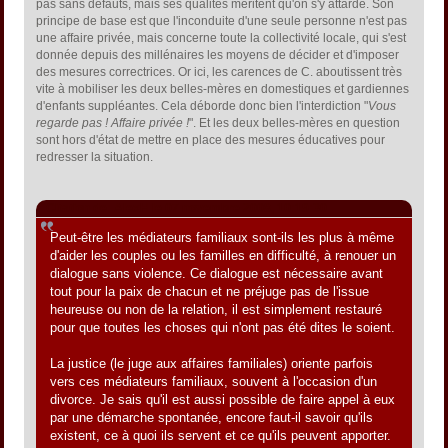
pas sans défauts, mais ses qualités méritent qu'on s'y attarde. Son
principe de base est que l'inconduite d'une seule personne n'est pas
une affaire privée, mais concerne toute la collectivité locale, qui s'est
donnée depuis des millénaires les moyens de décider et d'imposer
des mesures correctrices. Or ici, les carences de C. aboutissent très
vite à mobiliser les deux belles-mères en domestiques et gardiennes
d'enfants suppléantes. Cela déborde donc bien l'interdiction "
Vous
regarde pas ! Affaire privée !
". Et les deux belles-mères en question
sont hors d'état de mettre en place des mesures éducatives pour
redresser la situation.
Citation de: AlexH le 07 novembre 2008, 10:19:30
Peut-être les médiateurs familiaux sont-ils les plus à même
d'aider les couples ou les familles en difficulté, à renouer un
dialogue sans violence. Ce dialogue est nécessaire avant
tout pour la paix de chacun et ne préjuge pas de l'issue
heureuse ou non de la relation, il est simplement restauré
pour que toutes les choses qui n'ont pas été dites le soient.
La justice (le juge aux affaires familiales) oriente parfois
vers ces médiateurs familiaux, souvent à l'occasion d'un
divorce. Je sais qu'il est aussi possible de faire appel à eux
par une démarche spontanée, encore faut-il savoir qu'ils
existent, ce à quoi ils servent et ce qu'ils peuvent apporter.