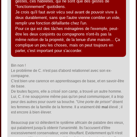
gestes, ces habiletés, qui ne sont que des gestes de
"fonctionnement" quotidiens.
Je crois qu'il faut avoir vécu seul avant de pouvoir vivre à
deux durablement, sans que l'autre vienne combler un vide,
remplir une fonction défaillante chez l'un.
Pour ce qui est des tâches ménagères de l'exemple, peut-
être les deux conjoints ou compagnons n'ont-ils pas la
même notion de la propreté, de la tenue d'une maison... Ça
complique un peu les choses, mais on peut toujours en
parler, c'est important pour s'accorder.
Bin non !
Le problème de C. n'est pas d'abord relationnel avec son ex-
compagne.
C'est bien une carence en apprentissages de base, et en savoir-être
de base.
De toutes façons, elle a
crissé son camp
, a trouvé un autre homme.
Lui, C. il ne soupçonne même pas qu'on peut communiquer, il a trop
peur des autres pour ouvrir sa bouche. "
Une porte de prison
" disent
les femmes de la famille de la femme. Il a vraiment été
mal
élevé ; il
est encore à bien élever.
Beaucoup par ici détestent le système africain de palabre des vieux,
qui palabrent jusqu'à obtenir l'unanimité. Ils l'accusent d'être
excessivement conservateur, voire étouffant. Evidemment qu'il n'est