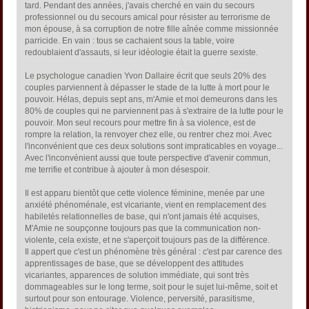
tard. Pendant des années, j'avais cherché en vain du secours
professionnel ou du secours amical pour résister au terrorisme de
mon épouse, à sa corruption de notre fille aînée comme missionnée
parricide. En vain : tous se cachaient sous la table, voire
redoublaient d'assauts, si leur idéologie était la guerre sexiste.
Le psychologue canadien Yvon Dallaire écrit que seuls 20% des
couples parviennent à dépasser le stade de la lutte à mort pour le
pouvoir. Hélas, depuis sept ans, m'Amie et moi demeurons dans les
80% de couples qui ne parviennent pas à s'extraire de la lutte pour le
pouvoir. Mon seul recours pour mettre fin à sa violence, est de
rompre la relation, la renvoyer chez elle, ou rentrer chez moi. Avec
l'inconvénient que ces deux solutions sont impraticables en voyage...
Avec l'inconvénient aussi que toute perspective d'avenir commun,
me terrifie et contribue à ajouter à mon désespoir.
Il est apparu bientôt que cette violence féminine, menée par une
anxiété phénoménale, est vicariante, vient en remplacement des
habiletés relationnelles de base, qui n'ont jamais été acquises,
M'Amie ne soupçonne toujours pas que la communication non-
violente, cela existe, et ne s'aperçoit toujours pas de la différence.
Il appert que c'est un phénomène très général : c'est par carence des
apprentissages de base, que se développent des attitudes
vicariantes, apparences de solution immédiate, qui sont très
dommageables sur le long terme, soit pour le sujet lui-même, soit et
surtout pour son entourage. Violence, perversité, parasitisme,