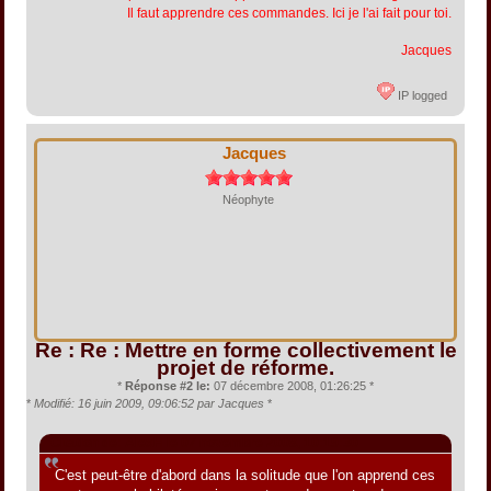
Il faut apprendre ces commandes. Ici je l'ai fait pour toi.
Jacques
IP logged
Jacques
Néophyte
Re : Re : Mettre en forme collectivement le
projet de réforme.
*
Réponse #2 le:
07 décembre 2008, 01:26:25 *
*
Modifié: 16 juin 2009, 09:06:52 par Jacques
*
Citation de: AlexH le 07 novembre 2008, 10:19:30
C'est peut-être d'abord dans la solitude que l'on apprend ces