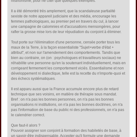
histrionisme, pour ne citer que quelques exemples.
Il a été démontré très amplement, que la scandaleuse partialité
sexiste de notre appareil judiciaire et des média, encourage les
femmes pathologiques, au premier pet en travers du cul, à lancer
une campagne de calomnies et d'accusations mensongères, pour
rafler la grosse mise lors de leur répudiation du conjoint à éliminer.
Tout porte sur l'élimination d'une personne, censée porter tous les
maux de la Terre, à la façon essentialiste "Sujet+verbe d'état +
attribut", et non sur l'amendement des comportements. Tandis que
bien au contraire, on (on : psychologues et travailleurs sociaux) ne
réhabilite une personne qu'en la soutenant individuellement, mais en
corrigeant fermement les comportement viciés. Essentialisme et non
développement ni dialectique, telle est la recette du n'importe-quoi et
des échecs systématiques.
Il est apparu aussi que la France accumule encore plus de retard
technique que ses voisins, en matière de thérapie sous mandat.
Bref : on n'a pas les bonnes personnes, on n'a pas les bonnes
organisations ni institutions, on n'a pas les bonnes doctrines, on n'a
pas l'information de base du public ni des professionnels, on n'a pas
le calendrier correct.
Que faut-il alors ?
Pouvoir assigner son conjoint à formation des habiletés de base, à
un savoir-être indispensable. Accepter qu'il formule une demande