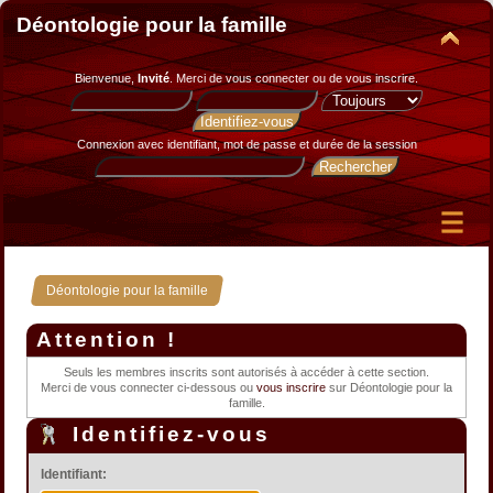
Déontologie pour la famille
Bienvenue,
Invité
. Merci de
vous connecter
ou de
vous inscrire
.
Connexion avec identifiant, mot de passe et durée de la session
Déontologie pour la famille
Attention !
Seuls les membres inscrits sont autorisés à accéder à cette section.
Merci de vous connecter ci-dessous ou
vous inscrire
sur Déontologie pour la
famille.
Identifiez-vous
Identifiant: