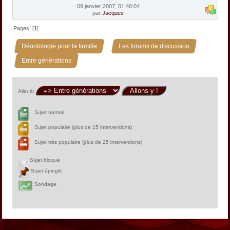
09 janvier 2007, 01:46:04
par
Jacques
Pages: [
1
]
»
»
Déontologie pour la famille
Les forums de discussion
Entre générations
Aller à:
Sujet normal
Sujet populaire (plus de 15 interventions)
Sujet très populaire (plus de 25 interventions)
Sujet bloqué
Sujet épinglé
Sondage