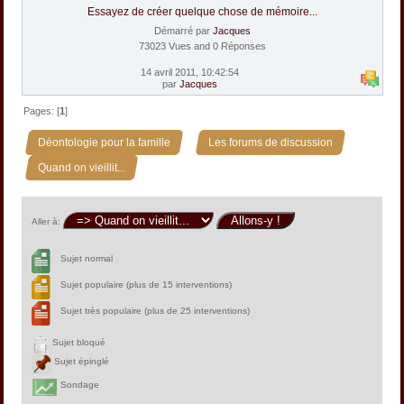
Essayez de créer quelque chose de mémoire...
Démarré par
Jacques
73023 Vues and 0 Réponses
14 avril 2011, 10:42:54
par
Jacques
Pages: [
1
]
»
»
Déontologie pour la famille
Les forums de discussion
Quand on vieillit...
Aller à:
Sujet normal
Sujet populaire (plus de 15 interventions)
Sujet très populaire (plus de 25 interventions)
Sujet bloqué
Sujet épinglé
Sondage