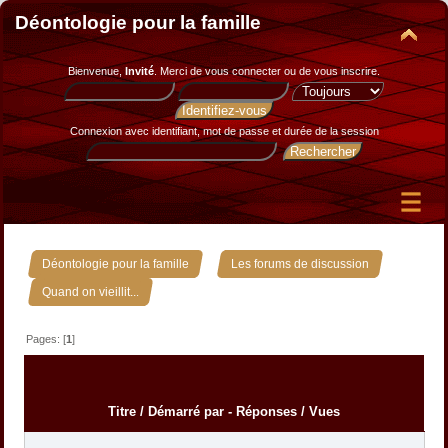
Déontologie pour la famille
Bienvenue,
Invité
. Merci de
vous connecter
ou de
vous inscrire
.
Connexion avec identifiant, mot de passe et durée de la session
»
»
Déontologie pour la famille
Les forums de discussion
Quand on vieillit...
Pages: [
1
]
Titre
/
Démarré par
-
Réponses
/
Vues