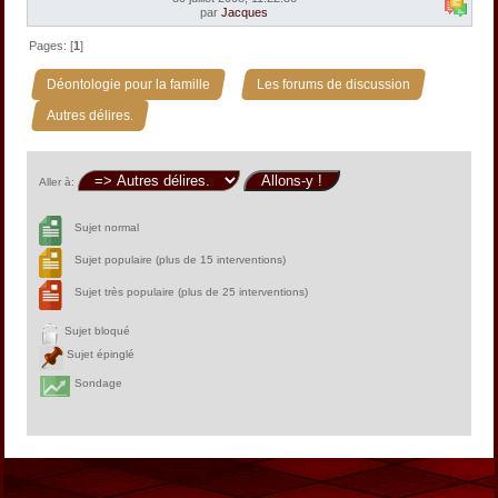
par
Jacques
Pages: [
1
]
»
»
Déontologie pour la famille
Les forums de discussion
Autres délires.
Aller à:
Sujet normal
Sujet populaire (plus de 15 interventions)
Sujet très populaire (plus de 25 interventions)
Sujet bloqué
Sujet épinglé
Sondage