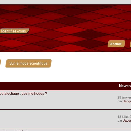
Accueil
»
Sur le mode scientifique
Newes
 dialectique : des méthodes ?
25 janvie
par
Jacq
18 juillet
par
Jacq