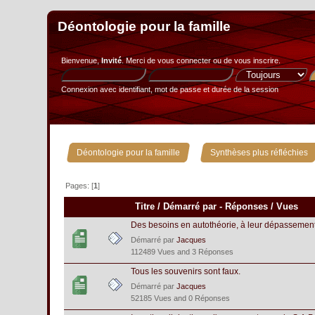
Déontologie pour la famille
Bienvenue,
Invité
. Merci de
vous connecter
ou de
vous inscrire
.
Connexion avec identifiant, mot de passe et durée de la session
»
Déontologie pour la famille
Synthèses plus réfléchies
Pages: [
1
]
Titre
/
Démarré par
-
Réponses
/
Vues
Des besoins en autothéorie, à leur dépassement
Démarré par
Jacques
112489 Vues and 3 Réponses
Tous les souvenirs sont faux.
Démarré par
Jacques
52185 Vues and 0 Réponses