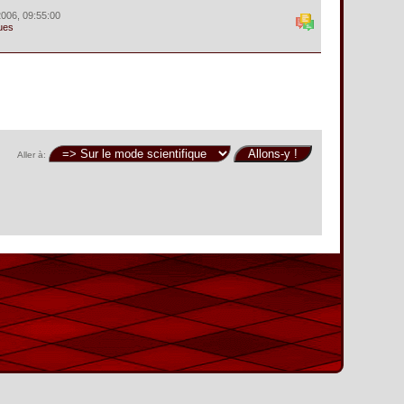
 2006, 09:55:00
ues
Aller à: