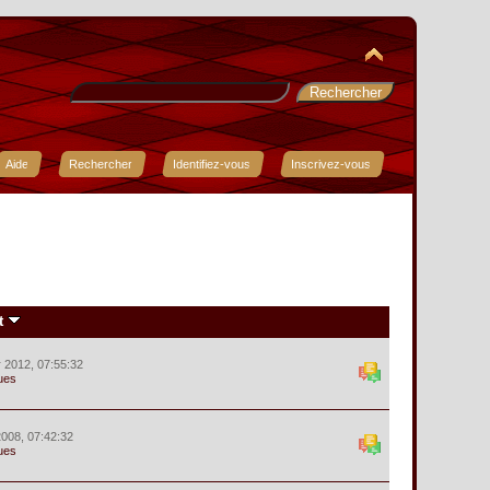
Aide
Rechercher
Identifiez-vous
Inscrivez-vous
t
r 2012, 07:55:32
ues
 2008, 07:42:32
ues