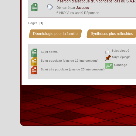
Insertion dialectique d'un concept : cas du S.A.P
Démarré par
Jacques
61469 Vues and 0 Réponses
Pages: [
1
]
»
Déontologie pour la famille
Synthèses plus réfléchies
Sujet bloqué
Sujet normal
Sujet épinglé
Sujet populaire (plus de 15 interventions)
Sondage
Sujet très populaire (plus de 25 interventions)