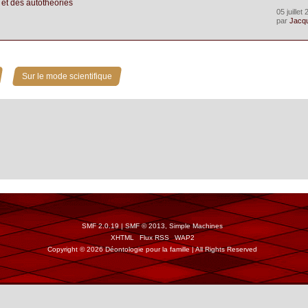
. et des autothéories
05 juillet
par
Jacq
»
Sur le mode scientifique
SMF 2.0.19
|
SMF © 2013
,
Simple Machines
XHTML
Flux RSS
WAP2
Copyright © 2026 Déontologie pour la famille | All Rights Reserved