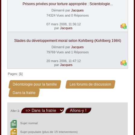
Prisons privées pour torture appropriée : Scientologie...
Démarré par
Jacques
74324 Vues and 0 Réponses
07 mars 2008, 11:36:12
par
Jacques
Stades du développement moral selon Kohlberg (Kohlberg 1984)
Démarré par
Jacques
79769 Vues and 1 Réponses
20 mars 2006, 11:47:12
par
Jacques
Pages: [
1
]
»
»
Déontologie pour la famille
Les forums de discussion
Dans la fratrie
Aller à:
Sujet normal
Sujet populaire (plus de 15 interventions)