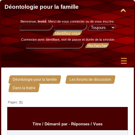
Déontologie pour la famille
Bienvenue,
Invité
. Merci de
vous connecter
ou de
vous inscrire
.
Connexion avec identifiant, mot de passe et durée de la session
»
»
Déontologie pour la famille
Les forums de discussion
Dans la fratrie
Pages: [
1
]
Titre
/
Démarré par
-
Réponses
/
Vues