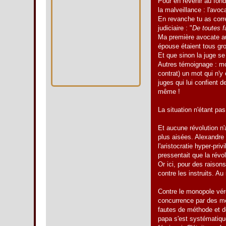
Pour en revenir au fond
la malveillance : l'avoc
En revanche tu as corre
judiciaire : "
De toutes f
Ma première avocate aus
épouse étaient tous gr
Et que sinon la juge se
Autres témoignage : mon
contrat) un mot qui n'y
juges qui lui confient 
même !
La situation n'étant pa
Et aucune révolution n'
plus aisées. Alexandre
l'aristocratie hyper-priv
pressentait que la révo
Or ici, pour des raisons 
contre les instruits. Au
Contre le monopole vérol
concurrence par des mé
fautes de méthode et d
papa s'est systématique