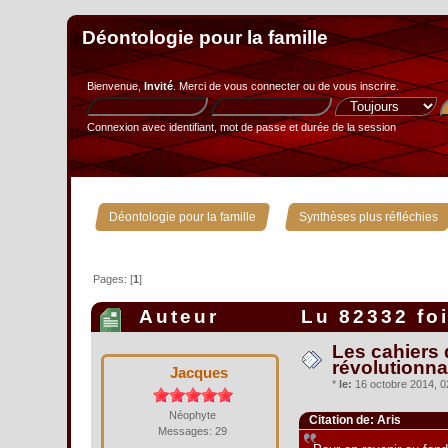
Déontologie pour la famille
Bienvenue,
Invité
. Merci de
vous connecter
ou de
vous inscrire
.
Connexion avec identifiant, mot de passe et durée de la session
»
Déontologie pour la famille
Synthèses plus réfléchies
Pages: [
1
]
Auteur
Lu 82332 fo
Les cahiers 
révolutionna
Jacques
*
le:
16 octobre 2014, 0
Néophyte
Citation de: Aris
Messages: 29