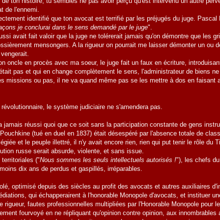
 de ton histoire, tu sembles ne pas avoir perçu qu'est intervenu un autre per
at de l'ennemi.
ctement identifié que ton avocat est terrifié par les préjugés du juge. Pascal 
açons je conclurai dans le sens demandé par le juge
".
si avait fait valoir que la juge ne tolérerait jamais qu'on démontre que les 
ossièrement mensongers. A la rigueur on pourrait me laisser démonter un ou d
 vengerait.
 oncle en procès avec ma soeur, le juge fait un faux en écriture, introduisant
 était pas et qui en change complètement le sens, l'administrateur de biens n
des missions ou pas, il ne va quand même pas se les mettre à dos en faisant a
s révolutionnaire, le système judiciaire ne s'amendera pas.
a jamais réussi quoi que ce soit sans la participation constante de gens instr
 Pouchkine (tué en duel en 1837) était désespéré par l'absence totale de cl
ilégiée et le peuple illettré, il n'y avait encore rien, rien qui put tenir le rôle 
lution russe serait absurde, violente, et sans issue.
territoriales ("
Nous sommes les seuls intellectuels autorisés !
"), les chefs 
 moins dix ans de perdus et gaspillés, irréparables.
é, optimisé depuis des siècles au profit des avocats et autres auxiliaires d'inju
diations, qui échapperairent à l'honorable Monopole d'avocats, et instituer u
e rigueur, fautes professionnelles multipliées par l'Honorable Monopole pour 
ment fourvoyé en ne répliquant qu'opinion contre opinion, aux innombrables ac