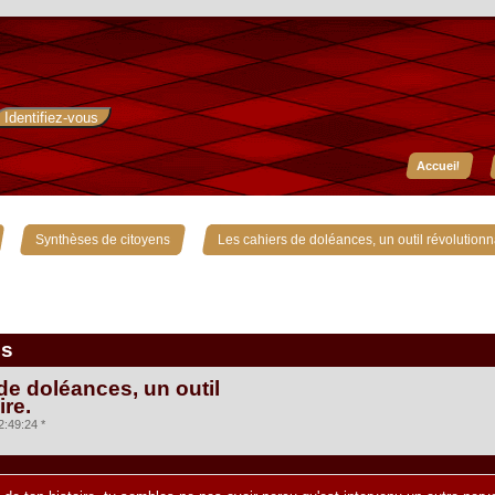
Accueil
»
»
Synthèses de citoyens
Les cahiers de doléances, un outil révolutionn
is
de doléances, un outil
ire.
2:49:24 *