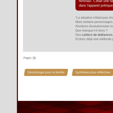
féminazi. C'était une f
dans l'appareil politiq
"
La situation n'étant pas ré
Mais certains personnages a
Rendons révolutionnaire la 
Que manque-t-il donc ?
Des
cahiers de doléances
Et donc déjà une méthode p
Pages: [
1
]
»
Déontologie pour la famille
Synthèses plus réfléchies