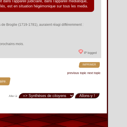
 dans l'appareil judiciaire, dans l'appareil médiatique,
s-clés, est en situation hégémonique sur tous les media.
 de Broglie (1719-1781), auraient réagi différemment :
s prochains mois.
IP logged
IMPRIMER
previous topic
next topic
aire.
Aller à: