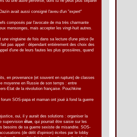
vers ou une autre perverse, dont tu ne peux plus séparer
Dazin avait aussi consigné l'aveu d'un "
expert
"
griefs composés par l'avocate de ma très charmante
eux mensonges, mais accepter les vingt-huit autres.
 une vingtaine de fois dans sa lecture d'une pièce (le
e fait pas appel : dépendant entièrement des choix des
ppel d'une de leurs fautes les plus grossières, quand
uits, en provenance (et souvent en rupture) de classes
asse moyenne en Russie de son temps : entre
du Tiers-Etat de la révolution française. Pouchkine
du forum SOS-papa et maman ont joué à fond la guerre
stice, oui, il y aurait des solutions : organiser la
ne supervision
élue
, qui pourrait être saisie sur les
les besoins de sa guerre sexiste de misandrie. SOS-
cusations (de délit d'opinion) écrites par le lobby