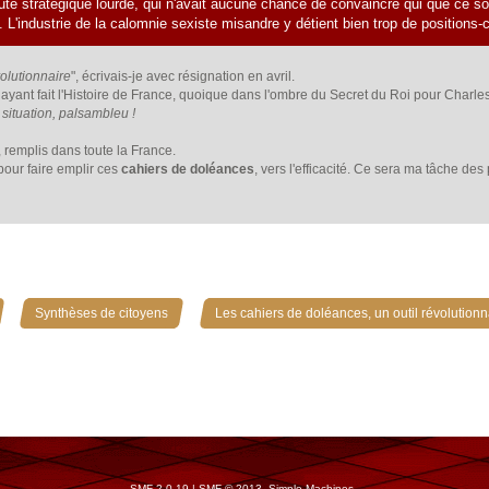
aute stratégique lourde, qui n'avait aucune chance de convaincre qui que ce soit
ue. L'industrie de la calomnie sexiste misandre y détient bien trop de position
volutionnaire
", écrivais-je avec résignation en avril.
yant fait l'Histoire de France, quoique dans l'ombre du Secret du Roi pour Charles
situation, palsambleu !
, remplis dans toute la France.
our faire emplir ces
cahiers de doléances
, vers l'efficacité. Ce sera ma tâche de
»
»
Synthèses de citoyens
Les cahiers de doléances, un outil révolutionn
SMF 2.0.19
|
SMF © 2013
,
Simple Machines