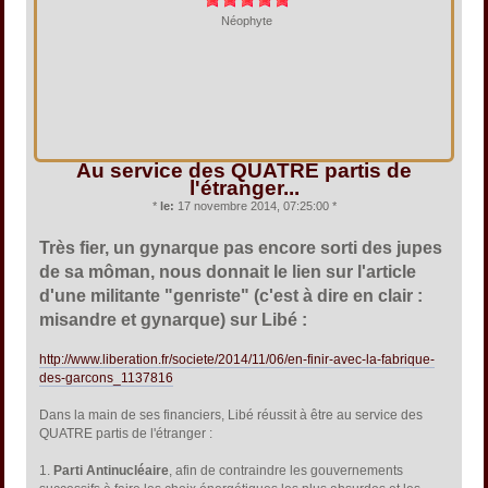
Néophyte
Au service des QUATRE partis de
l'étranger...
*
le:
17 novembre 2014, 07:25:00 *
Très fier, un gynarque pas encore sorti des jupes
de sa môman, nous donnait le lien sur l'article
d'une militante "genriste" (c'est à dire en clair :
misandre et gynarque) sur Libé :
http://www.liberation.fr/societe/2014/11/06/en-finir-avec-la-fabrique-
des-garcons_1137816
Dans la main de ses financiers, Libé réussit à être au service des
QUATRE partis de l'étranger :
1.
Parti Antinucléaire
, afin de contraindre les gouvernements