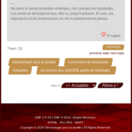
—
Né dans le sérail misandre victimaire, j'en connais les turpitudes.
Les morts ne témoignent pas. Moi si, jusqu'à présent. Et cela, les
imposteurs et les tortionnaires ne me le pardonneront jamais.
IP logged
IMPRIMER
Pages: [
1
]
previous topic
next topic
»
»
Déontologie pour la famille
Les forums de discussion
»
Actualités
Au service des QUATRE partis de l'étranger...
Aller à:
SMF 2.0.19
|
SMF © 2013
,
Simple Machines
XHTML
Flux RSS
WAP2
Copyright © 2026 Déontologie pour la famille | All Rights Reserved