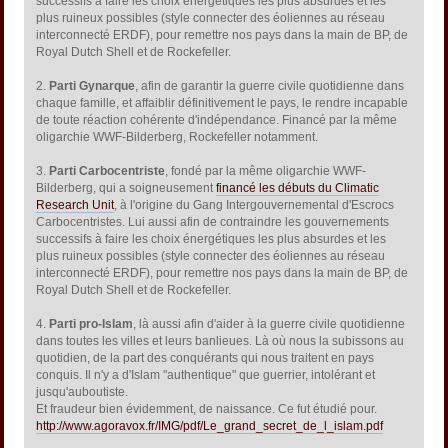
successifs à faire les choix énergétiques les plus absurdes et les
plus ruineux possibles (style connecter des éoliennes au réseau
interconnecté ERDF), pour remettre nos pays dans la main de BP, de
Royal Dutch Shell et de Rockefeller.
2.
Parti Gynarque
, afin de garantir la guerre civile quotidienne dans
chaque famille, et affaiblir définitivement le pays, le rendre incapable
de toute réaction cohérente d'indépendance. Financé par la même
oligarchie WWF-Bilderberg, Rockefeller notamment.
3.
Parti Carbocentriste
, fondé par la même oligarchie WWF-
Bilderberg, qui a soigneusement
financé les débuts du Climatic
Research Unit
, à l'origine du Gang Intergouvernemental d'Escrocs
Carbocentristes. Lui aussi afin de contraindre les gouvernements
successifs à faire les choix énergétiques les plus absurdes et les
plus ruineux possibles (style connecter des éoliennes au réseau
interconnecté ERDF), pour remettre nos pays dans la main de BP, de
Royal Dutch Shell et de Rockefeller.
4.
Parti pro-Islam
, là aussi afin d'aider à la guerre civile quotidienne
dans toutes les villes et leurs banlieues. Là où nous la subissons au
quotidien, de la part des conquérants qui nous traitent en pays
conquis. Il n'y a d'Islam "authentique" que guerrier, intolérant et
jusqu'auboutiste.
Et fraudeur bien évidemment, de naissance. Ce fut étudié pour.
http://www.agoravox.fr/IMG/pdf/Le_grand_secret_de_l_islam.pdf