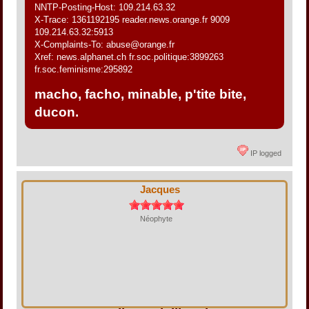
NNTP-Posting-Host: 109.214.63.32
X-Trace: 1361192195 reader.news.orange.fr 9009
109.214.63.32:5913
X-Complaints-To: abuse@orange.fr
Xref: news.alphanet.ch fr.soc.politique:3899263
fr.soc.feminisme:295892
macho, facho, minable, p'tite bite,
ducon.
IP logged
Jacques
Néophyte