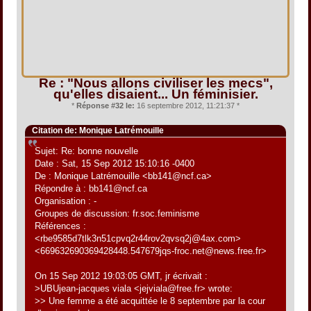
Re : "Nous allons civiliser les mecs",
qu'elles disaient... Un féminisier.
*
Réponse #32 le:
16 septembre 2012, 11:21:37 *
Citation de: Monique Latrémouille
Sujet: Re: bonne nouvelle
Date : Sat, 15 Sep 2012 15:10:16 -0400
De : Monique Latrémouille <bb141@ncf.ca>
Répondre à : bb141@ncf.ca
Organisation : -
Groupes de discussion: fr.soc.feminisme
Références :
<rbe9585d7tlk3n51cpvq2r44rov2qvsq2j@4ax.com>
<669632690369428448.547679jqs-froc.net@news.free.fr>
On 15 Sep 2012 19:03:05 GMT, jr écrivait :
>UBUjean-jacques viala <jejviala@free.fr> wrote:
>> Une femme a été acquittée le 8 septembre par la cour