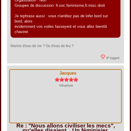
Organisation : Non
Groupes de discussion: fr.soc.feminisme,fr.misc.droit
Je rephrase aussi : vous n'arrêtez pas de lofer bord sur
bord, alors
évidemment vos voiles fasseyent et vous allez bientôt
chavirer.
Marine d'eau de vie ? Ou d'eau de feu ?
IP logged
Jacques
Néophyte
Re : "Nous allons civiliser les mecs",
qu'elles disaient... Un féminisier.