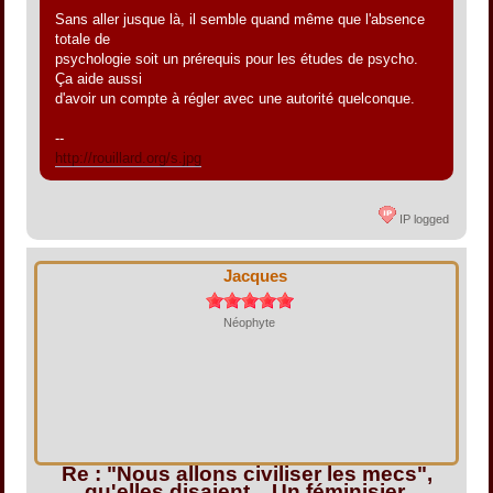
Sans aller jusque là, il semble quand même que l'absence
totale de
psychologie soit un prérequis pour les études de psycho.
Ça aide aussi
d'avoir un compte à régler avec une autorité quelconque.
--
http://rouillard.org/s.jpg
IP logged
Jacques
Néophyte
Re : "Nous allons civiliser les mecs",
qu'elles disaient... Un féminisier.