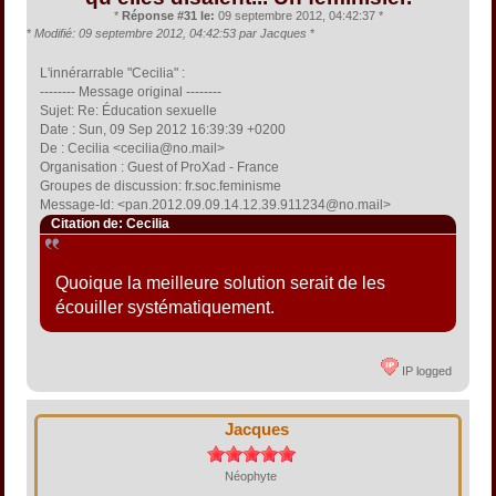
*
Réponse #31 le:
09 septembre 2012, 04:42:37 *
*
Modifié: 09 septembre 2012, 04:42:53 par Jacques
*
L'innérarrable "Cecilia" :
-------- Message original --------
Sujet: Re: Éducation sexuelle
Date : Sun, 09 Sep 2012 16:39:39 +0200
De : Cecilia <cecilia@no.mail>
Organisation : Guest of ProXad - France
Groupes de discussion: fr.soc.feminisme
Message-Id: <pan.2012.09.09.14.12.39.911234@no.mail>
Citation de: Cecilia
Quoique la meilleure solution serait de les
écouiller systématiquement.
IP logged
Jacques
Néophyte