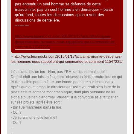
pas entendu un seul homme se défendre de cette
masculinité, pas un seul homme s’en démarquer – parce
qu’au fond, toutes les discussions qu’on a sont des
discussions de dentelière.
======
http://www.lesinrocks.com/2015/01/17/actualite/virginie-
despentes-les-hommes-nous-rappellent-qui-commande-et-
comment-11547225/
>
http://www.lesinrocks.com/2015/01/17/actualite/virginie-despentes-
les-hommes-nous-rappellent-qui-commande-et-comment-11547225/
Il était une fois un fou - Non, pas YBM, un fou normal, quoi !
Donc il était une fois un fou, dont l'obsession était prendre tout ce qui
était possible pour en faire une fronde pour tirer sur les oiseaux.
Après quelque temps, le directeur de l'asile voudrait bien faire de la
place et faire sortir ce monomaniaque, dont plus personne ne lui
signale plus rien d'anormal. Prudent, il le convoque et le fait parler
sur ses projets, après être sorti :
- Bin ! Je marcherai dans la rue.
- Oui ?
- Je suivrai une jolie femme !
- Oui ?
...
...