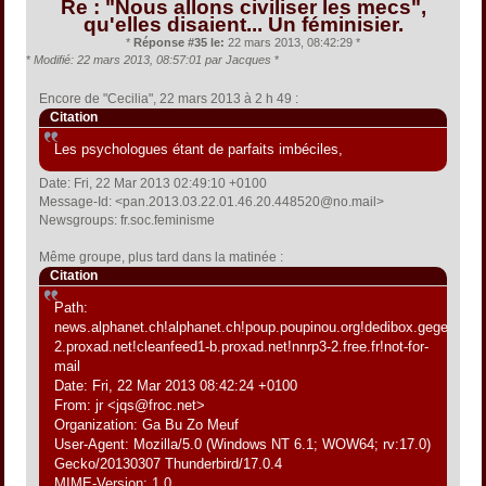
Re : "Nous allons civiliser les mecs",
qu'elles disaient... Un féminisier.
*
Réponse #35 le:
22 mars 2013, 08:42:29 *
*
Modifié: 22 mars 2013, 08:57:01 par Jacques
*
Encore de "Cecilia", 22 mars 2013 à 2 h 49 :
Citation
Les psychologues étant de parfaits imbéciles,
Date: Fri, 22 Mar 2013 02:49:10 +0100
Message-Id: <pan.2013.03.22.01.46.20.448520@no.mail>
Newsgroups: fr.soc.feminisme
Même groupe, plus tard dans la matinée :
Citation
Path:
news.alphanet.ch!alphanet.ch!poup.poupinou.org!dedibox.gegeweb.o
2.proxad.net!cleanfeed1-b.proxad.net!nnrp3-2.free.fr!not-for-
mail
Date: Fri, 22 Mar 2013 08:42:24 +0100
From: jr <jqs@froc.net>
Organization: Ga Bu Zo Meuf
User-Agent: Mozilla/5.0 (Windows NT 6.1; WOW64; rv:17.0)
Gecko/20130307 Thunderbird/17.0.4
MIME-Version: 1.0