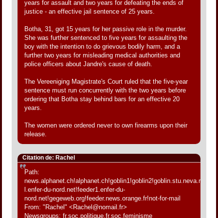
years for assault and two years for defeating the ends of
justice - an effective jail sentence of 25 years.
Botha, 31, got 15 years for her passive role in the murder.
She was further sentenced to five years for assaulting the
boy with the intention to do grievous bodily harm, and a
further two years for misleading medical authorities and
police officers about Jandre's cause of death.
The Vereeniging Magistrate's Court ruled that the five-year
sentence must run concurrently with the two years before
ordering that Botha stay behind bars for an effective 20
years.
The women were ordered never to own firearms upon their
release.
Citation de: Rachel
Path:
news.alphanet.ch!alphanet.ch!goblin1!goblin2!goblin.stu.neva.ru!feede
l.enfer-du-nord.net!feeder1.enfer-du-
nord.net!gegeweb.org!feeder.news.orange.fr!not-for-mail
From: "Rachel" <Rachel@nomail.fr>
Newsgroups: fr.soc.politique,fr.soc.feminisme