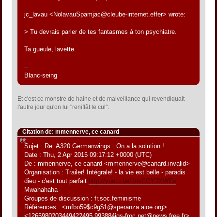
jc_lavau <NolavauSpamjac@cleube-internet.effer> wrote:
> Tu devrais parler de tes fantasmes à ton psychiatre.
Ta gueule, lavette.
--
Blanc-seing
Et c'est ce monstre de haine et de malveillance qui revendiquait
l'autre jour qu'on lui "reniflât le cul".
Citation de: mmennerve, ce canard
Sujet : Re: A320 Germanwings : On a la solution !
Date : Thu, 2 Apr 2015 09:17:12 +0000 (UTC)
De : mmennerve, ce canard <mmennerve@canard.invalid>
Organisation : Trailer! Intégrale! - la vie est belle - paradis
dieu - c'est tout parfait
http://youtu.be/1uvCOYJXWCs
Mwahahaha
Groupes de discussion : fr.soc.feminisme
Références : <mfbo59$c9g$1@speranza.aioe.org>
<1265980203449422495.993884jqs-froc.net@news.free.fr>