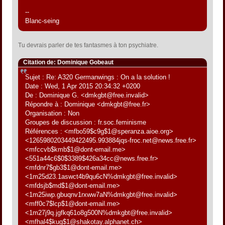
--
Blanc-seing
Tu devrais parler de tes fantasmes à ton psychiatre.
Citation de: Dominique Gobeaut
Sujet : Re: A320 Germanwings : On a la solution !
Date : Wed, 1 Apr 2015 20:34:32 +0200
De : Dominique G. <dmkgbt@free.invalid>
Répondre à : Dominique <dmkgbt@free.fr>
Organisation : Non
Groupes de discussion : fr.soc.feminisme
Références : <mfbo59$c9g$1@speranza.aioe.org>
<1265980203449422495.993884jqs-froc.net@news.free.fr>
<mfccvb$kmb$1@dont-email.me>
<551a44c6$0$3389$426a34cc@news.free.fr>
<mfdnr7$gb3$1@dont-email.me>
<1m25d23.1aswct4b9qu6cN%dmkgbt@free.invalid>
<mfdsjb$md$1@dont-email.me>
<1m25iwp.gbuqnv1rxww7aN%dmkgbt@free.invalid>
<mff0c7$lcp$1@dont-email.me>
<1m27j9q.jgfkq61o8g500N%dmkgbt@free.invalid>
<mfhal4$kug$1@shakotay.alphanet.ch>