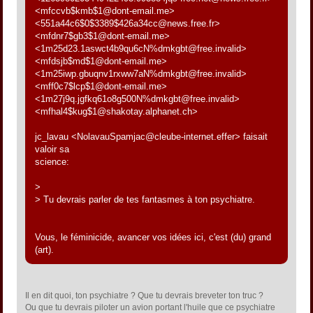
<mfccvb$kmb$1@dont-email.me>
<551a44c6$0$3389$426a34cc@news.free.fr>
<mfdnr7$gb3$1@dont-email.me>
<1m25d23.1aswct4b9qu6cN%dmkgbt@free.invalid>
<mfdsjb$md$1@dont-email.me>
<1m25iwp.gbuqnv1rxww7aN%dmkgbt@free.invalid>
<mff0c7$lcp$1@dont-email.me>
<1m27j9q.jgfkq61o8g500N%dmkgbt@free.invalid>
<mfhal4$kug$1@shakotay.alphanet.ch>
jc_lavau <NolavauSpamjac@cleube-internet.effer> faisait
valoir sa
science:
>
> Tu devrais parler de tes fantasmes à ton psychiatre.
Vous, le féminicide, avancer vos idées ici, c'est (du) grand
(art).
Il en dit quoi, ton psychiatre ? Que tu devrais breveter ton truc ?
Ou que tu devrais piloter un avion portant l'huile que ce psychiatre