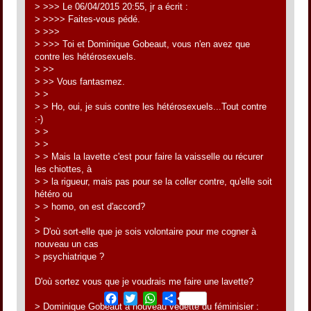
> >>> Le 06/04/2015 20:55, jr a écrit :
> >>>> Faites-vous pédé.
> >>>
> >>> Toi et Dominique Gobeaut, vous n'en avez que
contre les hétérosexuels.
> >>
> >> Vous fantasmez.
> >
> > Ho, oui, je suis contre les hétérosexuels...Tout contre
:-)
> >
> >
> > Mais la lavette c'est pour faire la vaisselle ou récurer
les chiottes, à
> > la rigueur, mais pas pour se la coller contre, qu'elle soit
hétéro ou
> > homo, on est d'accord?
>
> D'où sort-elle que je sois volontaire pour me cogner à
nouveau un cas
> psychiatrique ?
D'où sortez vous que je voudrais me faire une lavette?
Facebook
Twitter
WhatsApp
Share
> Dominique Gobeaut à nouveau vedette du féminisier :