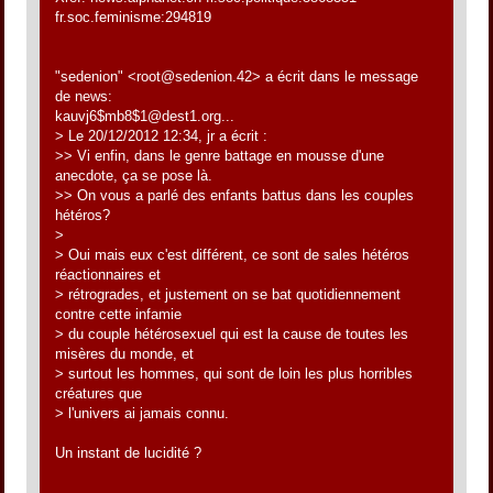
fr.soc.feminisme:294819
"sedenion" <root@sedenion.42> a écrit dans le message
de news:
kauvj6$mb8$1@dest1.org...
> Le 20/12/2012 12:34, jr a écrit :
>> Vi enfin, dans le genre battage en mousse d'une
anecdote, ça se pose là.
>> On vous a parlé des enfants battus dans les couples
hétéros?
>
> Oui mais eux c'est différent, ce sont de sales hétéros
réactionnaires et
> rétrogrades, et justement on se bat quotidiennement
contre cette infamie
> du couple hétérosexuel qui est la cause de toutes les
misères du monde, et
> surtout les hommes, qui sont de loin les plus horribles
créatures que
> l'univers ai jamais connu.
Un instant de lucidité ?