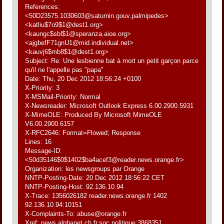
References:
<50D23575.1030603@saturnin.gouv.palmipedes>
<katliu$7o9$1@dest1.org>
<kaungc$sbl$1@speranza.aioe.org>
<ajgbefF71gnU1@mid.individual.net>
<kauvj6$mb8$1@dest1.org>
Subject: Re: Une lesbienne bat à mort un petit garçon parce
qu'il ne l'appelle pas "papa"
Date: Thu, 20 Dec 2012 18:56:24 +0100
X-Priority: 3
X-MSMail-Priority: Normal
X-Newsreader: Microsoft Outlook Express 6.00.2900.5931
X-MimeOLE: Produced By Microsoft MimeOLE
V6.00.2900.6157
X-RFC2646: Format=Flowed; Response
Lines: 16
Message-ID:
<50d35146$0$1402$ba4acef3@reader.news.orange.fr>
Organization: les newsgroups par Orange
NNTP-Posting-Date: 20 Dec 2012 18:56:22 CET
NNTP-Posting-Host: 92.136.10.94
X-Trace: 1356026182 reader.news.orange.fr 1402
92.136.10.94:10151
X-Complaints-To: abuse@orange.fr
Xref: news.alphanet.ch fr.soc.politique:3868351