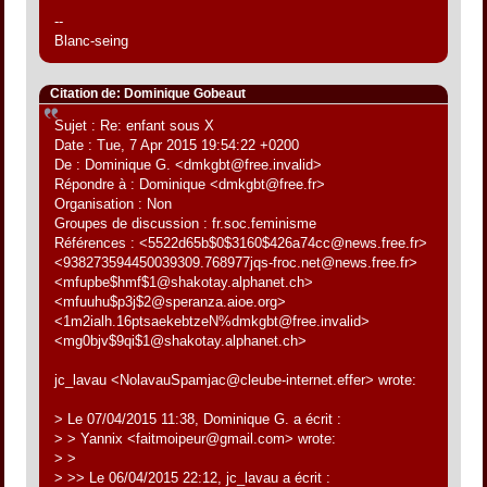
--
Blanc-seing
Citation de: Dominique Gobeaut
Sujet : Re: enfant sous X
Date : Tue, 7 Apr 2015 19:54:22 +0200
De : Dominique G. <dmkgbt@free.invalid>
Répondre à : Dominique <dmkgbt@free.fr>
Organisation : Non
Groupes de discussion : fr.soc.feminisme
Références : <5522d65b$0$3160$426a74cc@news.free.fr>
<938273594450039309.768977jqs-froc.net@news.free.fr>
<mfupbe$hmf$1@shakotay.alphanet.ch>
<mfuuhu$p3j$2@speranza.aioe.org>
<1m2ialh.16ptsaekebtzeN%dmkgbt@free.invalid>
<mg0bjv$9qi$1@shakotay.alphanet.ch>
jc_lavau <NolavauSpamjac@cleube-internet.effer> wrote:
> Le 07/04/2015 11:38, Dominique G. a écrit :
> > Yannix <faitmoipeur@gmail.com> wrote:
> >
> >> Le 06/04/2015 22:12, jc_lavau a écrit :