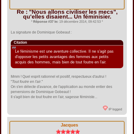
Re : "Nous allons civiliser les mecs",
qu'elles disaient... Un féminisier.
*
Réponse #37 le:
19 décembre 2014, 09:42:53 *
La signature de Dominique Gobeaut :
Citation
Le féminisme est une aventure collective. Il ne s'agit pas
d'opposer les petits avantages des femmes aux petits
acquis des hommes, mais bien de tout foutre en l'air.
Mmm ! Quel esprit rationnel et positif, respectueux d'autrui !
"
Tout foutre en l'air.
"
On s'en délecte d'avance, de l'application au monde entier des
perversions de Dominique Gobeaut !
Il s'agit bien de tout foutre en l'air, sagesse féministe...
IP logged
Jacques