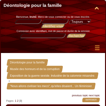
Déontologie pour la famille
Bienvenue,
Invité
. Merci de
vous connecter
ou de
vous inscrire
.
Connexion avec identifiant, mot de passe et durée de la session
»
Déontologie pour la famille
»
Musée des horreurs et de la corruption
Exposition de la guerre sexiste. Industrie de la calomnie misandre.
»
"Nous allons civiliser les mecs", qu'elles disaient... Un féminisier.
previous topic
next topic
IMPRIMER
Pages:
1
2
[
3
]