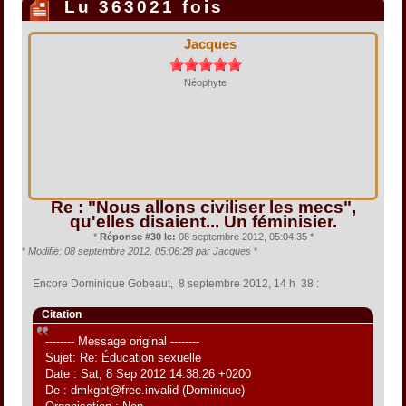
Lu 363021 fois
Jacques
Néophyte
Re : "Nous allons civiliser les mecs",
qu'elles disaient... Un féminisier.
*
Réponse #30 le:
08 septembre 2012, 05:04:35 *
*
Modifié: 08 septembre 2012, 05:06:28 par Jacques
*
Encore Dominique Gobeaut, 8 septembre 2012, 14 h 38 :
Citation
-------- Message original --------
Sujet: Re: Éducation sexuelle
Date : Sat, 8 Sep 2012 14:38:26 +0200
De : dmkgbt@free.invalid (Dominique)