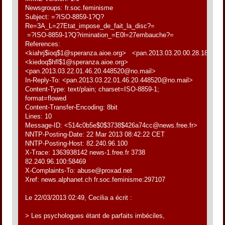
Newsgroups: fr.soc.feminisme
Subject: =?ISO-8859-1?Q?
Re=3A_L=27Etat_impose_de_fait_la_disc?=
=?ISO-8859-1?Q?rimination_=E0l=27embauche?=
References:
<kiahrj$ioq$1@speranza.aioe.org> <pan.2013.03.20.00.28.18.874
<kiedoq$hfl$1@speranza.aioe.org>
<pan.2013.03.22.01.46.20.448520@no.mail>
In-Reply-To: <pan.2013.03.22.01.46.20.448520@no.mail>
Content-Type: text/plain; charset=ISO-8859-1;
format=flowed
Content-Transfer-Encoding: 8bit
Lines: 10
Message-ID: <514c0b5e$0$3738$426a74cc@news.free.fr>
NNTP-Posting-Date: 22 Mar 2013 08:42:22 CET
NNTP-Posting-Host: 82.240.96.100
X-Trace: 1363938142 news-1.free.fr 3738
82.240.96.100:58469
X-Complaints-To: abuse@proxad.net
Xref: news.alphanet.ch fr.soc.feminisme:297107
Le 22/03/2013 02:49, Cecilia a écrit :
> Les psychologues étant de parfaits imbéciles,