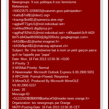
Newsgroups: fr.soc.politique,fr.soc.feminisme
References:
<50D23575.1030603@saturnin.gouv.palmipedes>
<katliu$7o9$1@dest1.org>
<kaungc$sbl$1@speranza.aioe.org>
<ajgbefF71gnU1@mid.individual.net>
<zehfea3f9nx5.dlg@jncp.jv>
<ajgfhqF82hkU1@mid.individual.net> <d0faaeb4-0cff-442f-
8d75-b843ae983060@j9g2000vbz.googlegroups.com>
<kft1tl$bvs$1@writer.imaginet.fr>
<kft30r$qm6$1@shakotay.alphanet.ch>
Subject: Re: Une lesbienne bat à mort un petit garçon parce
qu'il ne l'appelle pas "papa"
Date: Mon, 18 Feb 2013 13:56:36 +0100
X-Priority: 3
X-MSMail-Priority: Normal
X-Newsreader: Microsoft Outlook Express 6.00.2900.5931
X-RFC2646: Format=Flowed; Response
X-MimeOLE: Produced By Microsoft MimeOLE
V6.00.2900.6157
Lines: 20
Message-ID:
<51222503$0$9009$ba4acef3@reader.news.orange.fr>
Organization: les newsgroups par Orange
NNTP-Posting-Date: 18 Feb 2013 13:56:35 CET