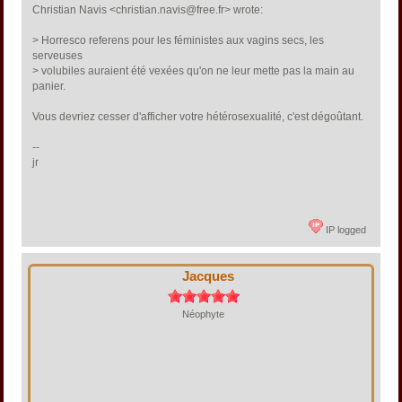
Christian Navis <christian.navis@free.fr> wrote:
> Horresco referens pour les féministes aux vagins secs, les
serveuses
> volubiles auraient été vexées qu'on ne leur mette pas la main au
panier.
Vous devriez cesser d'afficher votre hétérosexualité, c'est dégoûtant.
--
jr
IP logged
Jacques
Néophyte