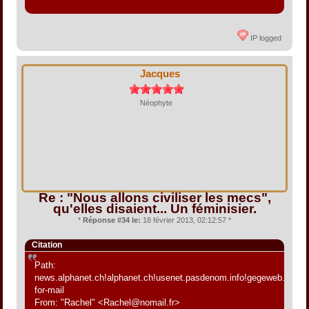
IP logged
Jacques
Néophyte
Re : "Nous allons civiliser les mecs",
qu'elles disaient... Un féminisier.
*
Réponse #34 le:
18 février 2013, 02:12:57 *
Citation
Path:
news.alphanet.ch!alphanet.ch!usenet.pasdenom.info!gegeweb.org!fdn.
for-mail
From: "Rachel" <Rachel@nomail.fr>