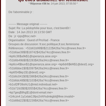
*
Réponse #36 le:
14 juin 2013, 07:55:50 *
De l'abominable jr :
-------- Message original --------
Sujet: Re: La pédophilie pour tous, c'est bientôt !
Date : 14 Jun 2013 16:13:50 GMT
De : jr <jqs@froc.net>
Organisation : Guest of ProXad - France
Groupes de discussion: fr.soc.politique,fr.soc.feminisme
Références : <51b61b99$0$2122$426a74cc@news.free.fr>
<51b6ae39$0$18742$426a74cc@news.free.fr>
<kp6c36$a9k$1@speranza.aioe.org>
<51b6b49b$0$2283$426a34cc@news.free.fr>
<kp6cv4$bun$1@speranza.aioe.org> <kp6dr6$kf4$1@dest1.org>
<51b6bbe1$0$2097$426a34cc@news.free.fr>
<kp6f34$kp1$1@dest1.org>
<51b6c041$0$2386$426a34cc@news.free.fr>
<51b6dc48$0$2103$426a74cc@news.free.fr>
<b1of2fF39ohU1@mid.individual.net>
<51b71fc0$0$2055$426a74cc@news.free.fr>
<kp7geq$9hg$1@dont-email.me>
<1l4czn4.1y1xlak13fpo2nN%dmkgbt@free.invalid>
<51b88d22$0$2239$426a74cc@news.free.fr>