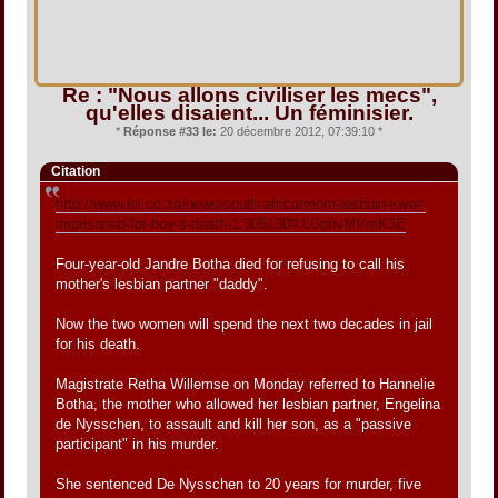
Re : "Nous allons civiliser les mecs",
qu'elles disaient... Un féminisier.
*
Réponse #33 le:
20 décembre 2012, 07:39:10 *
Citation
http://www.iol.co.za/news/south-africa/mom-lesbian-lover-
imprisoned-for-boy-s-death-1.305130#.UJphvMVmK3E
Four-year-old Jandre Botha died for refusing to call his
mother's lesbian partner "daddy".
Now the two women will spend the next two decades in jail
for his death.
Magistrate Retha Willemse on Monday referred to Hannelie
Botha, the mother who allowed her lesbian partner, Engelina
de Nysschen, to assault and kill her son, as a "passive
participant" in his murder.
She sentenced De Nysschen to 20 years for murder, five