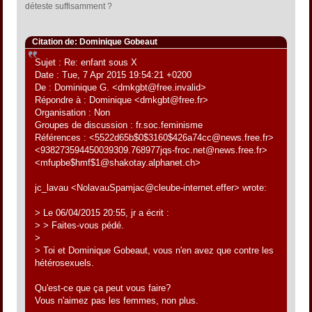
déteste suffisamment ?
Citation de: Dominique Gobeaut
Sujet : Re: enfant sous X
Date : Tue, 7 Apr 2015 19:54:21 +0200
De : Dominique G. <dmkgbt@free.invalid>
Répondre à : Dominique <dmkgbt@free.fr>
Organisation : Non
Groupes de discussion : fr.soc.feminisme
Références : <5522d65b$0$3160$426a74cc@news.free.fr>
<938273594450039309.768977jqs-froc.net@news.free.fr>
<mfupbe$hmf$1@shakotay.alphanet.ch>
jc_lavau <NolavauSpamjac@cleube-internet.effer> wrote:
> Le 06/04/2015 20:55, jr a écrit :
> > Faites-vous pédé.
>
> Toi et Dominique Gobeaut, vous n'en avez que contre les
hétérosexuels.
Qu'est-ce que ça peut vous faire?
Vous n'aimez pas les femmes, non plus.