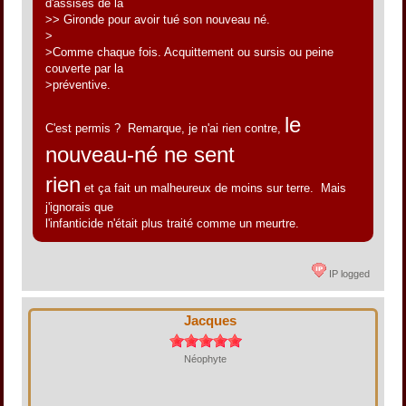
d'assises de la
>> Gironde pour avoir tué son nouveau né.
>
>Comme chaque fois. Acquittement ou sursis ou peine
couverte par la
>préventive.
le
C'est permis ? Remarque, je n'ai rien contre,
nouveau-né ne sent
rien
et ça fait un malheureux de moins sur terre. Mais
j'ignorais que
l'infanticide n'était plus traité comme un meurtre.
IP logged
Jacques
Néophyte