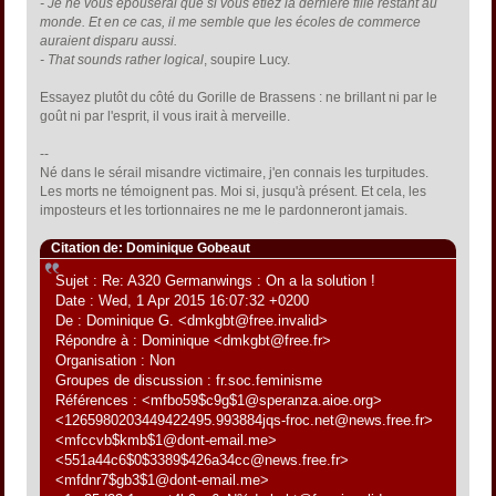
- Je ne vous épouserai que si vous étiez la dernière fille restant au
monde. Et en ce cas, il me semble que les écoles de commerce
auraient disparu aussi.
- That sounds rather logical
, soupire Lucy.
Essayez plutôt du côté du Gorille de Brassens : ne brillant ni par le
goût ni par l'esprit, il vous irait à merveille.
--
Né dans le sérail misandre victimaire, j'en connais les turpitudes.
Les morts ne témoignent pas. Moi si, jusqu'à présent. Et cela, les
imposteurs et les tortionnaires ne me le pardonneront jamais.
Citation de: Dominique Gobeaut
Sujet : Re: A320 Germanwings : On a la solution !
Date : Wed, 1 Apr 2015 16:07:32 +0200
De : Dominique G. <dmkgbt@free.invalid>
Répondre à : Dominique <dmkgbt@free.fr>
Organisation : Non
Groupes de discussion : fr.soc.feminisme
Références : <mfbo59$c9g$1@speranza.aioe.org>
<1265980203449422495.993884jqs-froc.net@news.free.fr>
<mfccvb$kmb$1@dont-email.me>
<551a44c6$0$3389$426a34cc@news.free.fr>
<mfdnr7$gb3$1@dont-email.me>