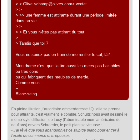
> > Olive <champ@olives.com> wrote:
> >
> >> une femme est attirante durant une période limitée
dans sa vie.
> >
> > Et vous n'êtes pas attirant du tout.
>
> Tandis que toi ?
Vous ne seriez pas en train de me renifler le cul, là?
Mon drame c'est que j'attire aussi les mecs pas baisables
ou très cons
ou qui fabriquent des meubles de merde.
Comme vous.
--
Blanc-seing
En pleine illusion, l'autoritaire emmerderesse ! Qu'elle se prenne
pour attirante, c'est vraiment le comble. Schultz nous avait dessiné le
même style d'illusion, de Lucy (l'abominable mom américaine de
neuf ans) envers Schroeder, le petit pianiste virtuose :
- J'ai rêvé que vous abandonniez ce stupide piano pour entrer à
l'école de commerce et m'épouser.