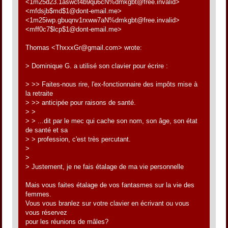
<1m25d23.1aswct4b9qu6cN%dmkgbt@free.invalid>
<mfdsjb$md$1@dont-email.me>
<1m25iwp.gbuqnv1rxww7aN%dmkgbt@free.invalid>
<mff0c7$lcp$1@dont-email.me>
Thomas <ThxxxGr@gmail.com> wrote:
> Dominique G. a utilisé son clavier pour écrire :
> >> Faites-nous rire, l'ex-fonctionnaire des impôts mise à
la retraite
> >> anticipée pour raisons de santé.
> >
> > ...dit par le mec qui cache son nom, son âge, son état
de santé et sa
> > profession, c'est très percutant.
>
>
> Justement, je ne fais étalage de ma vie personnelle
Mais vous faites étalage de vos fantasmes sur la vie des
femmes.
Vous vous branlez sur votre clavier en écrivant ou vous
vous réservez
pour les réunions de mâles?