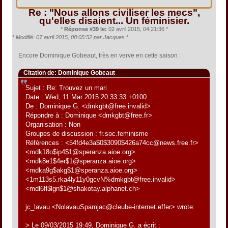
Re : "Nous allons civiliser les mecs",
qu'elles disaient... Un féminisier.
*
Réponse #39 le:
02 avril 2015, 04:21:36 *
*
Modifié: 07 avril 2015, 08:05:52 par Jacques
*
Encore Dominique Gobeaut, très en verve en cette saison :
Citation de: Dominique Gobeaut
Sujet : Re: Trouvez un mari
Date : Wed, 11 Mar 2015 20:33:33 +0100
De : Dominique G. <dmkgbt@free.invalid>
Répondre à : Dominique <dmkgbt@free.fr>
Organisation : Non
Groupes de discussion : fr.soc.feminisme
Références : <54fd4e3a$0$3090$426a74cc@news.free.fr>
<mdk18o$ip4$1@speranza.aioe.org>
<mdk8e1$4er$1@speranza.aioe.org>
<mdka9g$akg$1@speranza.aioe.org>
<1m113s5.rka4ly11y0gcvN%dmkgbt@free.invalid>
<mdl6fl$lgn$1@shakotay.alphanet.ch>
jc_lavau <NolavauSpamjac@cleube-internet.effer> wrote:
> Le 09/03/2015 19:49, Dominique G. a écrit :