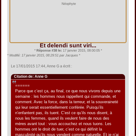
Néophyte
Et delendi sunt viri...
*
Réponse #38 le:
17 janvier 2015, 08:00:05 *
*
Modifié: 17 janvier 2015, 08:29:51 par Jacques
*
Le 17/01/2015 17:44, Anne G a écrit :
Citation de: Anne G
======
Parce que c’est ça, au final, ce que nous vivons depuis une
semaine : les hommes nous rappellent qui commande, et
comment. Avec la force, dans la terreur, et la souveraineté
qui leur serait essentiellement conférée. Puisqu’ils
n’enfantent pas, ils tuent. C’est ce qu’ils nous disent, à
nous les femmes, quand ils veulent faire de nous des
mères avant tout : vous accouchez et nous tuons. Les
hommes ont le droit de tuer, c’est ce qui définit la
masculinité qu’ils nous vendent comme naturelle. Et je n’ai