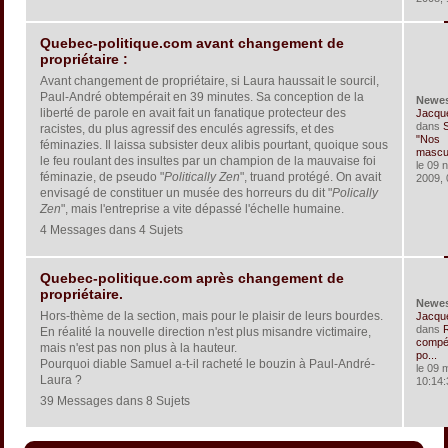
Quebec-politique.com avant changement de
propriétaire :
Avant changement de propriétaire, si Laura haussait le sourcil,
Paul-André obtempérait en 39 minutes. Sa conception de la
Newe
liberté de parole en avait fait un fanatique protecteur des
Jacqu
dans
S
racistes, du plus agressif des enculés agressifs, et des
"Nos
féminazies. Il laissa subsister deux alibis pourtant, quoique sous
masculi
le feu roulant des insultes par un champion de la mauvaise foi
le 09 
féminazie, de pseudo "
Politically Zen
", truand protégé. On avait
2009, 
envisagé de constituer un musée des horreurs du dit "
Polically
Zen
", mais l'entreprise a vite dépassé l'échelle humaine.
4 Messages dans 4 Sujets
Quebec-politique.com après changement de
propriétaire.
Newe
Hors-thème de la section, mais pour le plaisir de leurs bourdes.
Jacqu
dans
En réalité la nouvelle direction n'est plus misandre victimaire,
compét
mais n'est pas non plus à la hauteur.
po...
Pourquoi diable Samuel a-t-il racheté le bouzin à Paul-André-
le 09 
Laura ?
10:14:
39 Messages dans 8 Sujets