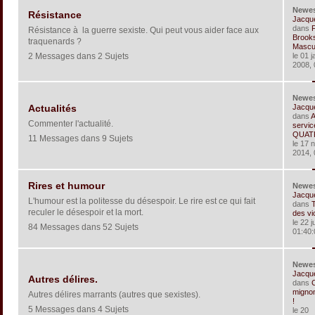
Newe
Résistance
Jacqu
dans
Résistance à la guerre sexiste. Qui peut vous aider face aux
Brook
traquenards ?
Masculi
2 Messages dans 2 Sujets
le 01 j
2008, 
Newe
Jacqu
Actualités
dans
Commenter l'actualité.
servic
QUATR
11 Messages dans 9 Sujets
le 17 
2014, 
Rires et humour
Newe
Jacqu
L'humour est la politesse du désespoir. Le rire est ce qui fait
dans
reculer le désespoir et la mort.
des vi
le 22 j
84 Messages dans 52 Sujets
01:40:
Newe
Jacqu
Autres délires.
dans
C
mignon
Autres délires marrants (autres que sexistes).
!
5 Messages dans 4 Sujets
le 20