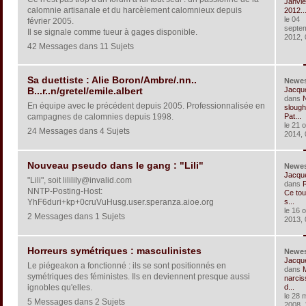
Janvie
calomnie artisanale et du harcèlement calomnieux depuis
2012..
le 04
février 2005.
septe
Il se signale comme tueur à gages disponible.
2012, 
42 Messages dans 11 Sujets
Sa duettiste : Alie Boron/Ambre/.nn..
Newe
Jacqu
B...r..n/gretel/emile.albert
dans
En équipe avec le précédent depuis 2005. Professionnalisée en
slough
campagnes de calomnies depuis 1998.
Pat...
le 21 
24 Messages dans 4 Sujets
2014, 
Nouveau pseudo dans le gang : "Lili"
Newe
Jacqu
"Lili", soit lililily@invalid.com
dans
R
NNTP-Posting-Host:
Ce tou
YhF6duri+kp+0cruVuHusg.user.speranza.aioe.org
s...
le 16 
2 Messages dans 1 Sujets
2013, 
Horreurs symétriques : masculinistes
Newe
Jacqu
Le piégeakon a fonctionné : ils se sont positionnés en
dans
symétriques des féministes. Ils en deviennent presque aussi
narcis
ignobles qu'elles.
d...
le 28 
5 Messages dans 2 Sujets
2008, 