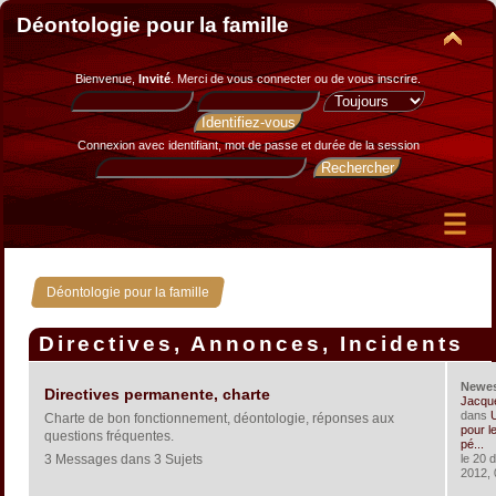
Déontologie pour la famille
Bienvenue,
Invité
. Merci de
vous connecter
ou de
vous inscrire
.
Connexion avec identifiant, mot de passe et durée de la session
Déontologie pour la famille
Directives, Annonces, Incidents
Newe
Directives permanente, charte
Jacqu
dans
U
Charte de bon fonctionnement, déontologie, réponses aux
pour le
questions fréquentes.
pé...
3 Messages dans 3 Sujets
le 20 
2012, 