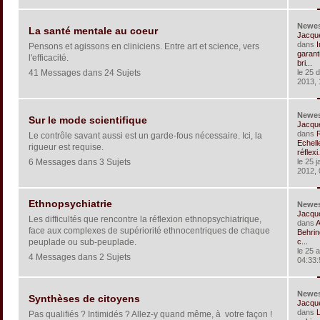
Newe
La santé mentale au coeur
Jacqu
dans
I
Pensons et agissons en cliniciens. Entre art et science, vers
garant
l'efficacité.
bri...
41 Messages dans 24 Sujets
le 25 
2013, 
Newe
Sur le mode scientifique
Jacqu
dans
R
Le contrôle savant aussi est un garde-fous nécessaire. Ici, la
Echell
rigueur est requise.
réflexi.
6 Messages dans 3 Sujets
le 25 j
2012, 
Ethnopsychiatrie
Newe
Jacqu
Les difficultés que rencontre la réflexion ethnopsychiatrique,
dans
A
face aux complexes de supériorité ethnocentriques de chaque
Behrin
peuplade ou sub-peuplade.
c...
le 25 
4 Messages dans 2 Sujets
04:33:
Newe
Synthèses de citoyens
Jacqu
dans
Pas qualifiés ? Intimidés ? Allez-y quand même, à votre façon !