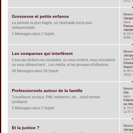
2011, 
Newe
Grossesse et petite enfance
Jacqu
dans
La période la plus fragile, où l'animalité est la plus
Passa
indispensable.
clandes
1 Messages dans 1 Sujets
le 19 
2009, 
Newe
Les comparses qui interfèrent
Jacqu
dans
Ceux qui dictent vos conduites, ou vous incitent, vous encadrent
Fémin
ou vous débauchent... Les média, et les groupes d'influence.
Nazism
56 Messages dans 28 Sujets
le 09 
2016, 
Newe
Professionnels autour de la famille
Isla
dans
Travailleurs sociaux, PMI, médecins, etc... (sauf monde
Fétich
juridique)
sa mis
5 Messages dans 5 Sujets
le 18 
11:47:
Newe
Et la justice ?
Jacqu