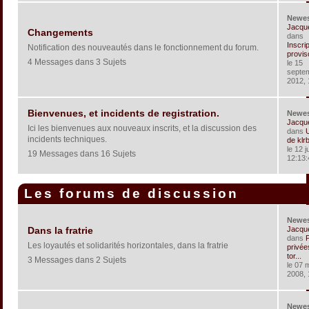
Newe
Jacqu
Changements
dans
Inscri
Notification des nouveautés dans le fonctionnement du forum.
provis
4 Messages dans 3 Sujets
le 15
septe
2012, 
Bienvenues, et incidents de registration.
Newe
Jacqu
Ici les bienvenues aux nouveaux inscrits, et la discussion des
dans
U
incidents techniques.
de klr
le 12 j
19 Messages dans 16 Sujets
12:13:
Les forums de discussion
Newe
Jacqu
Dans la fratrie
dans
P
Les loyautés et solidarités horizontales, dans la fratrie
privée
tor...
3 Messages dans 2 Sujets
le 07 
2008, 
Newe