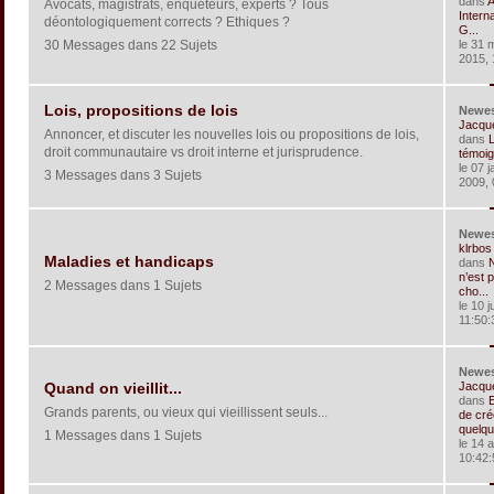
dans
A
Avocats, magistrats, enquêteurs, experts ? Tous
Interna
déontologiquement corrects ? Ethiques ?
G...
30 Messages dans 22 Sujets
le 31 
2015, 
Lois, propositions de lois
Newe
Jacqu
Annoncer, et discuter les nouvelles lois ou propositions de lois,
dans
L
droit communautaire vs droit interne et jurisprudence.
témoig
le 07 j
3 Messages dans 3 Sujets
2009, 
Newe
klrbos
Maladies et handicaps
dans
n’est 
2 Messages dans 1 Sujets
cho...
le 10 j
11:50:
Newe
Jacqu
Quand on vieillit...
dans
Grands parents, ou vieux qui vieillissent seuls...
de cré
quelqu
1 Messages dans 1 Sujets
le 14 a
10:42: