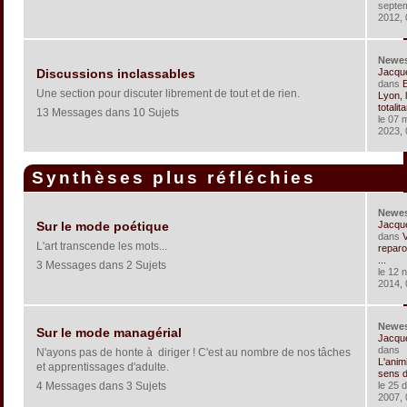
septe
2012, 
Newe
Jacqu
Discussions inclassables
dans
Une section pour discuter librement de tout et de rien.
Lyon, 
totalita
13 Messages dans 10 Sujets
le 07 
2023, 
Synthèses plus réfléchies
Newe
Jacqu
Sur le mode poétique
dans
V
L'art transcende les mots...
reparo
...
3 Messages dans 2 Sujets
le 12 
2014, 
Newe
Sur le mode managérial
Jacqu
dans
N'ayons pas de honte à diriger ! C'est au nombre de nos tâches
L'anim
et apprentissages d'adulte.
sens de
4 Messages dans 3 Sujets
le 25 
2007, 