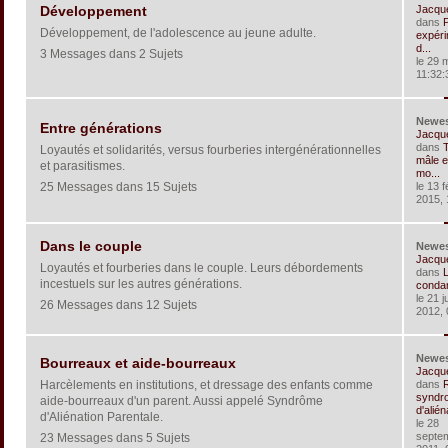
Jacqu
Développement
dans
Développement, de l'adolescence au jeune adulte.
expéri
d...
3 Messages dans 2 Sujets
le 29 
11:32:
Newe
Entre générations
Jacqu
dans
T
Loyautés et solidarités, versus fourberies intergénérationnelles
mâle e
et parasitismes.
mo...
25 Messages dans 15 Sujets
le 13 f
2015, 
Dans le couple
Newe
Jacqu
Loyautés et fourberies dans le couple. Leurs débordements
dans
L
incestuels sur les autres générations.
condam
le 21 ju
26 Messages dans 12 Sujets
2012, 
Newe
Bourreaux et aide-bourreaux
Jacqu
Harcèlements en institutions, et dressage des enfants comme
dans
R
syndr
aide-bourreaux d'un parent. Aussi appelé Syndrôme
d'aliéna
d'Aliénation Parentale.
le 28
septe
23 Messages dans 5 Sujets