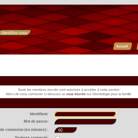
Accueil
Seuls les membres inscrits sont autorisés à accéder à cette section.
Merci de vous connecter ci-dessous ou
vous inscrire
sur Déontologie pour la famille.
Identifiant:
Mot de passe:
de connexion (en minutes) :
Toujours connecté: