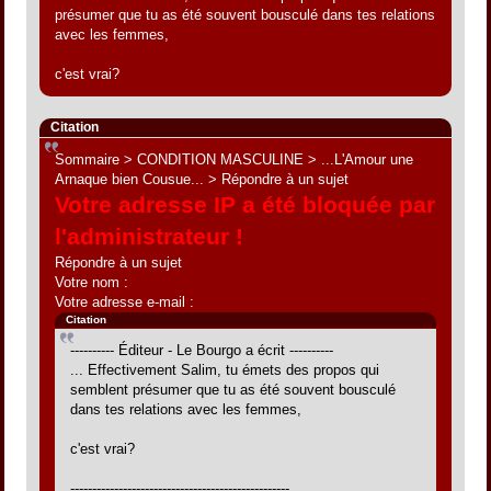
présumer que tu as été souvent bousculé dans tes relations
avec les femmes,
c'est vrai?
Citation
Sommaire > CONDITION MASCULINE > ...L'Amour une
Arnaque bien Cousue... > Répondre à un sujet
Votre adresse IP a été bloquée par
l'administrateur !
Répondre à un sujet
Votre nom :
Votre adresse e-mail :
Citation
---------- Éditeur - Le Bourgo a écrit ----------
... Effectivement Salim, tu émets des propos qui
semblent présumer que tu as été souvent bousculé
dans tes relations avec les femmes,
c'est vrai?
--------------------------------------------------