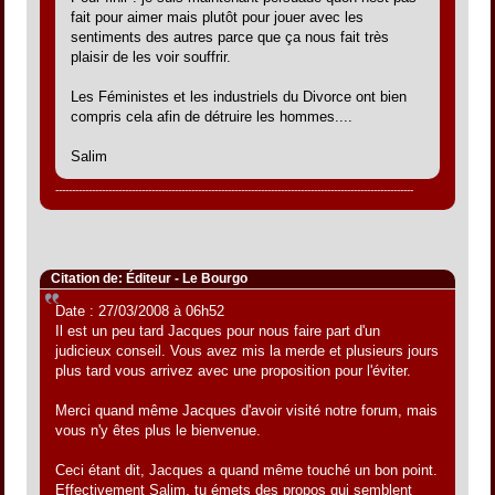
fait pour aimer mais plutôt pour jouer avec les
sentiments des autres parce que ça nous fait très
plaisir de les voir souffrir.
Les Féministes et les industriels du Divorce ont bien
compris cela afin de détruire les hommes....
Salim
------------------------------------------------------------------------------------------------------------
Citation de: Éditeur - Le Bourgo
Date : 27/03/2008 à 06h52
Il est un peu tard Jacques pour nous faire part d'un
judicieux conseil. Vous avez mis la merde et plusieurs jours
plus tard vous arrivez avec une proposition pour l'éviter.
Merci quand même Jacques d'avoir visité notre forum, mais
vous n'y êtes plus le bienvenue.
Ceci étant dit, Jacques a quand même touché un bon point.
Effectivement Salim, tu émets des propos qui semblent