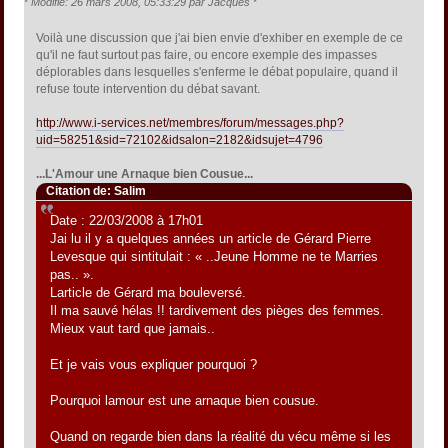
*
Modifié: 26 mars 2008, 05:33:29 par Jacques
*
Voilà une discussion que j'ai bien envie d'exhiber en exemple de ce
qu'il ne faut surtout pas faire, ou encore exemple des impasses
déplorables dans lesquelles s'enferme le débat populaire, quand il
refuse toute intervention du débat savant.
http://www.i-services.net/membres/forum/messages.php?
uid=58251&sid=72102&idsalon=2182&idsujet=4796
...L'Amour une Arnaque bien Cousue...
Citation de: Salim
Date : 22/03/2008 à 17h01
Jai lu il y a quelques années un article de Gérard Pierre
Levesque qui sintitulait : « ..Jeune Homme ne te Marries
pas.. ».
Larticle de Gérard ma bouleversé.
Il ma sauvé hélas !! tardivement des pièges des femmes.
Mieux vaut tard que jamais..
Et je vais vous expliquer pourquoi ?
Pourquoi lamour est une arnaque bien cousue.
Quand on regarde bien dans la réalité du vécu même si les