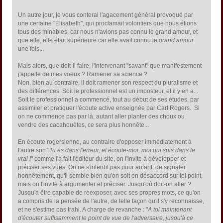
Un autre jour, je vous conterai l'agacement général provoqué par
une certaine "Elisabeth", qui proclamait volontiers que nous étions
tous des minables, car nous n'avions pas connu le grand amour, et
que elle, elle était supérieure car elle avait connu le
grand amour
une fois...
Mais alors, que doit-il faire, l'intervenant "savant" que manifestement
j'appelle de mes voeux ? Ramener sa science ?
Non, bien au contraire, il doit ramener son respect du pluralisme et
des différences. Soit le professionnel est un imposteur, et il y en a...
Soit le professionnel a commencé, tout au début de ses études, par
assimiler et pratiquer l'écoute active enseignée par Carl Rogers. Si
on ne commence pas par là, autant aller planter des choux ou
vendre des cacahouètes, ce sera plus honnête...
En écoute rogersienne, au contraire d'opposer immédiatement à
l'autre son "
Tu es dans l'erreur, et écoute-moi, moi qui suis dans le
vrai !
" comme l'a fait l'éditeur du site, on l'invite à développer et
préciser ses vues. On ne s'interdit pas pour autant, de signaler
honnêtement, qu'il semble bien qu'on soit en désaccord sur tel point,
mais on l'invite à argumenter et préciser. Jusqu'où doit-on aller ?
Jusqu'à être capable de réexposer, avec ses propres mots, ce qu'on
a compris de la pensée de l'autre, de telle façon qu'il s'y reconnaisse,
et ne s'estime pas trahi. A charge de revanche : "
A toi maintenant
d'écouter suffisamment le point de vue de l'adversaire, jusqu'à ce