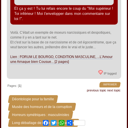
Et ça y est ! Tu lui refais encore le coup du "Moi supérieur !
Toi inférieur ! Moi t'envelopper dans mon commentaire sur
toi !".
Voilà. C'était un exemple de moeurs narcissiques et despotiques,
comme il y en a tant sur le net.
Et c'est sur la base de ce narcissisme et de cet égocentrisme, que ça
veut tancer les autres, prétendre dire le vrai et le juste...
Lien : FORUM LE BOURGO, CONDITION MASCULINE, ...L'Amour
une Arnaque bien Cousue... [2 pages]
IP logged
IMPRIMER
Pages: [
1
]
previous topic
next topic
»
Déontologie pour la famille
»
Musée des horreurs et de la corruption
»
Horreurs symétriques : masculinistes
Facebook
Twitter
WhatsApp
Share
Long déballage de linge sale en famille :