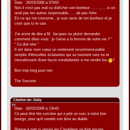
Date : 26/03/2008 à 07h02
Non il n'est pas mal vu d'aficher son bonheur ..............si on
rend pas les autres responsable.......de pas l'etre
En ce qui me concerne , je suis ravie de ton bonheur et je
crois que tu le sais
J'ai envie de dire a M. Jacques ou plutot demander
comment dites vous ' je t'aime a la femme de votre vie ? ''
'' Ca doit etre ''
Il est dans mon coeur un sentiment incommensurable
remplie d'étincelles éclatantes qui se tournent vers toi et
t'envahissent d'une facon mirobolantes a me rendre fou
?
Ben trop long pour rien
Tite Sorciere
Citation de: Gaby
Date : 26/03/2008 à 13h41
Cé peut être tite sorcière qui a jeté un sors à notre bon
bourgo, pour qu'il vendre son âme au diable.
Blague à part si jamais les Canadiens se font encore