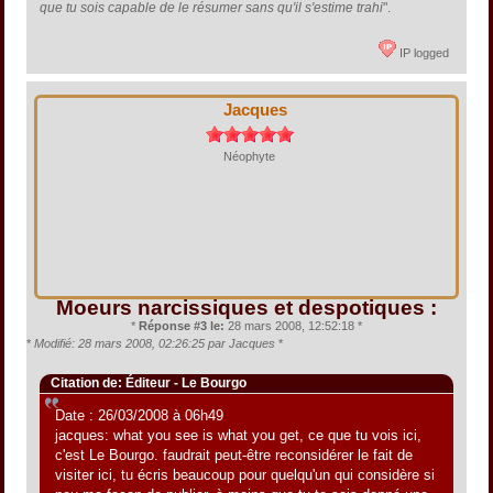
que tu sois capable de le résumer sans qu'il s'estime trahi
".
IP logged
Jacques
Néophyte
Moeurs narcissiques et despotiques :
*
Réponse #3 le:
28 mars 2008, 12:52:18 *
*
Modifié: 28 mars 2008, 02:26:25 par Jacques
*
Citation de: Éditeur - Le Bourgo
Date : 26/03/2008 à 06h49
jacques: what you see is what you get, ce que tu vois ici,
c'est Le Bourgo. faudrait peut-être reconsidérer le fait de
visiter ici, tu écris beaucoup pour quelqu'un qui considère si