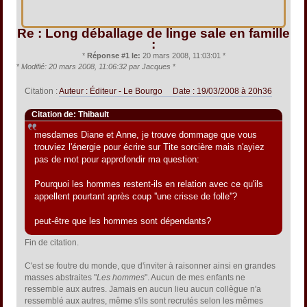
Re : Long déballage de linge sale en famille
:
*
Réponse #1 le:
20 mars 2008, 11:03:01 *
*
Modifié: 20 mars 2008, 11:06:32 par Jacques
*
Citation :
Auteur : Éditeur - Le Bourgo Date : 19/03/2008 à 20h36
Citation de: Thibault
mesdames Diane et Anne, je trouve dommage que vous
trouviez l'énergie pour écrire sur Tite sorcière mais n'ayiez
pas de mot pour approfondir ma question:
Pourquoi les hommes restent-ils en relation avec ce qu'ils
appellent pourtant après coup ''une crisse de folle''?
peut-être que les hommes sont dépendants?
Fin de citation.
C'est se foutre du monde, que d'inviter à raisonner ainsi en grandes
masses abstraites "
Les hommes
". Aucun de mes enfants ne
ressemble aux autres. Jamais en aucun lieu aucun collègue n'a
ressemblé aux autres, même s'ils sont recrutés selon les mêmes