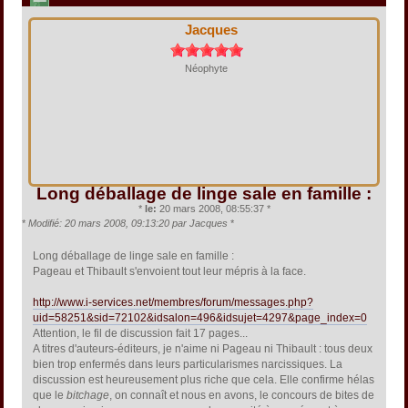
Jacques
Néophyte
Long déballage de linge sale en famille :
*
le:
20 mars 2008, 08:55:37 *
*
Modifié: 20 mars 2008, 09:13:20 par Jacques
*
Long déballage de linge sale en famille :
Pageau et Thibault s'envoient tout leur mépris à la face.
http://www.i-services.net/membres/forum/messages.php?
uid=58251&sid=72102&idsalon=496&idsujet=4297&page_index=0
Attention, le fil de discussion fait 17 pages...
A titres d'auteurs-éditeurs, je n'aime ni Pageau ni Thibault : tous deux
bien trop enfermés dans leurs particularismes narcissiques. La
discussion est heureusement plus riche que cela. Elle confirme hélas
que le
bitchage
, on connaît et nous en avons, le concours de bites de