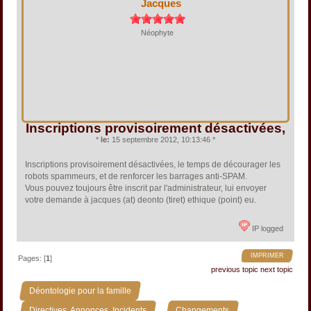
Jacques
Néophyte
Inscriptions provisoirement désactivées,
*
le:
15 septembre 2012, 10:13:46 *
Inscriptions provisoirement désactivées, le temps de décourager les
robots spammeurs, et de renforcer les barrages anti-SPAM.
Vous pouvez toujours être inscrit par l'administrateur, lui envoyer
votre demande à jacques (at) deonto (tiret) ethique (point) eu.
IP logged
IMPRIMER
Pages: [
1
]
previous topic
next topic
»
Déontologie pour la famille
»
»
Directives, Annonces, Incidents
Changements