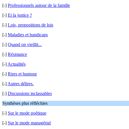
[-]
Professionnels autour de la famille
[-]
Et la justice ?
[-]
Lois, propositions de lois
[-]
Maladies et handicaps
[-]
Quand on vieillit...
[-]
Résistance
[-]
Actualités
[-]
Rires et humour
[-]
Autres délires.
[-]
Discussions inclassables
Synthèses plus réfléchies
[-]
Sur le mode poétique
[-]
Sur le mode managérial