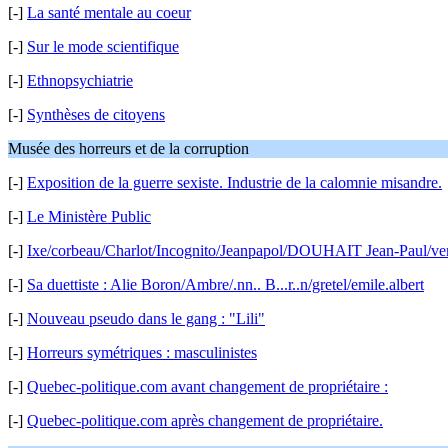
[-]
La santé mentale au coeur
[-]
Sur le mode scientifique
[-]
Ethnopsychiatrie
[-]
Synthèses de citoyens
Musée des horreurs et de la corruption
[-]
Exposition de la guerre sexiste. Industrie de la calomnie misandre.
[-]
Le Ministère Public
[-]
Ixe/corbeau/Charlot/Incognito/Jeanpapol/DOUHAIT Jean-Paul/vend
[-]
Sa duettiste : Alie Boron/Ambre/.nn.. B...r..n/gretel/emile.albert
[-]
Nouveau pseudo dans le gang : "Lili"
[-]
Horreurs symétriques : masculinistes
[-]
Quebec-politique.com avant changement de propriétaire :
[-]
Quebec-politique.com après changement de propriétaire.