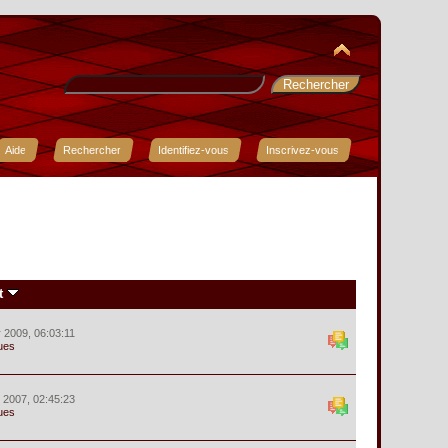
Aide
Rechercher
Identifiez-vous
Inscrivez-vous
t
r 2009, 06:03:11
ues
r 2007, 02:45:23
ues