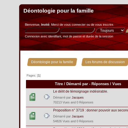
Déontologie pour la famille
Bienvenue,
Invité
. Merci de
vous connecter
ou de
vous inscrire
.
Connexion avec identifiant, mot de passe et durée de la session
»
Déontologie pour la famille
Les forums de discussion
Pages: [
1
]
Titre
/
Démarré par
-
Réponses
/
Vues
Le délit de témoignage indésirable.
Démarré par
Jacques
70213 Vues and 0 Réponses
Proposition n° 3719 : donner pouvoir aux second
Démarré par
Jacques
54826 Vues and 0 Réponses