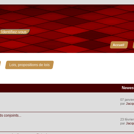
Accueil
»
Lois, propositions de lois
Newes
07 janvie
par
Jacq
s conjoints...
23 févrie
par
Jacq