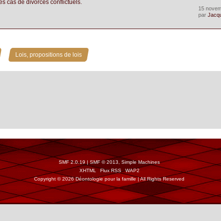
es cas de divorces conflictuels.
15 novem
par
Jacq
»
Lois, propositions de lois
SMF 2.0.19
|
SMF © 2013
,
Simple Machines
XHTML
Flux RSS
WAP2
Copyright © 2026 Déontologie pour la famille | All Rights Reserved