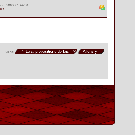
bre 2006, 01:44:50
ues
Aller à: