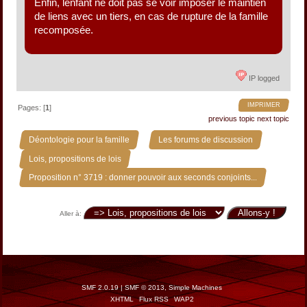
Enfin, lenfant ne doit pas se voir imposer le maintien
de liens avec un tiers, en cas de rupture de la famille
recomposée.
IP logged
IMPRIMER
Pages: [
1
]
previous topic
next topic
»
»
Déontologie pour la famille
Les forums de discussion
»
Lois, propositions de lois
Proposition n° 3719 : donner pouvoir aux seconds conjoints...
Aller à:
SMF 2.0.19
|
SMF © 2013
,
Simple Machines
XHTML
Flux RSS
WAP2