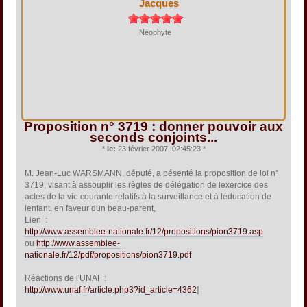
Jacques
Néophyte
Proposition n° 3719 : donner pouvoir aux
seconds conjoints...
*
le:
23 février 2007, 02:45:23 *
M. Jean-Luc WARSMANN, député, a pésenté la proposition de loi n°
3719, visant à assouplir les règles de délégation de lexercice des
actes de la vie courante relatifs à la surveillance et à léducation de
lenfant, en faveur dun beau-parent,
Lien :
http://www.assemblee-nationale.fr/12/propositions/pion3719.asp
ou
http://www.assemblee-
nationale.fr/12/pdf/propositions/pion3719.pdf
Réactions de l'UNAF :
http://www.unaf.fr/article.php3?id_article=4362
]