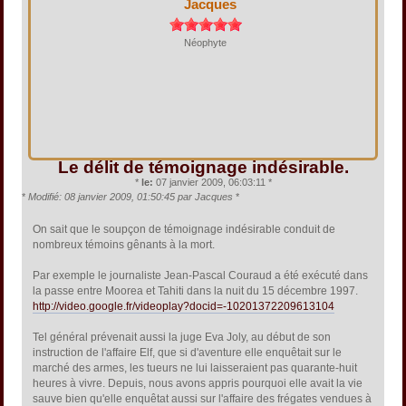
Jacques
Néophyte
Le délit de témoignage indésirable.
*
le:
07 janvier 2009, 06:03:11 *
*
Modifié: 08 janvier 2009, 01:50:45 par Jacques
*
On sait que le soupçon de témoignage indésirable conduit de
nombreux témoins gênants à la mort.
Par exemple le journaliste Jean-Pascal Couraud a été exécuté dans
la passe entre Moorea et Tahiti dans la nuit du 15 décembre 1997.
http://video.google.fr/videoplay?docid=-10201372209613104
Tel général prévenait aussi la juge Eva Joly, au début de son
instruction de l'affaire Elf, que si d'aventure elle enquêtait sur le
marché des armes, les tueurs ne lui laisseraient pas quarante-huit
heures à vivre. Depuis, nous avons appris pourquoi elle avait la vie
sauve bien qu'elle enquêtat aussi sur l'affaire des frégates vendues à