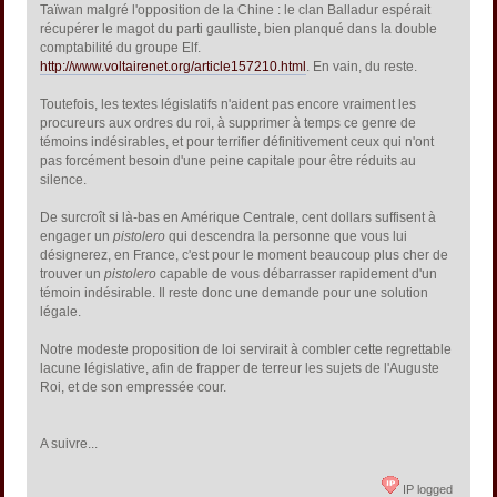
Taïwan malgré l'opposition de la Chine : le clan Balladur espérait
récupérer le magot du parti gaulliste, bien planqué dans la double
comptabilité du groupe Elf.
http://www.voltairenet.org/article157210.html
. En vain, du reste.
Toutefois, les textes législatifs n'aident pas encore vraiment les
procureurs aux ordres du roi, à supprimer à temps ce genre de
témoins indésirables, et pour terrifier définitivement ceux qui n'ont
pas forcément besoin d'une peine capitale pour être réduits au
silence.
De surcroît si là-bas en Amérique Centrale, cent dollars suffisent à
engager un
pistolero
qui descendra la personne que vous lui
désignerez, en France, c'est pour le moment beaucoup plus cher de
trouver un
pistolero
capable de vous débarrasser rapidement d'un
témoin indésirable. Il reste donc une demande pour une solution
légale.
Notre modeste proposition de loi servirait à combler cette regrettable
lacune législative, afin de frapper de terreur les sujets de l'Auguste
Roi, et de son empressée cour.
A suivre...
IP logged