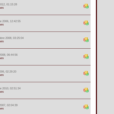
 2012, 01:15:28
ues
e 2006, 12:42:55
ues
bre 2008, 03:25:04
ues
2008, 06:44:56
ues
2006, 02:29:20
ues
e 2010, 02:51:34
ues
2007, 02:04:39
ues