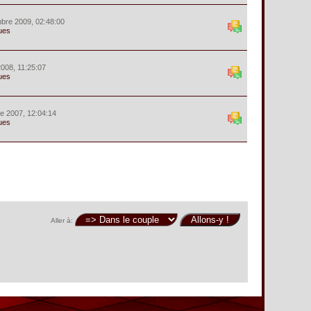
bre 2009, 02:48:00
ues
 2008, 11:25:07
ues
e 2007, 12:04:14
ues
Aller à: