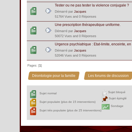
Tester ou ne pas tester la violence conjugale ?
Démarré par
Jacques
51764 Vues and 0 Réponses
Une prescription thérapeutique uniforme.
Démarré par
Jacques
50072 Vues and 0 Réponses
Urgence psychiatrique : Etat-limite, enceinte, en
Démarré par
Jacques
52046 Vues and 0 Réponses
Pages: [
1
]
»
Déontologie pour la famille
Les forums de discussion
Sujet bloqué
Sujet normal
Sujet épinglé
Sujet populaire (plus de 15 interventions)
Sondage
Sujet très populaire (plus de 25 interventions)