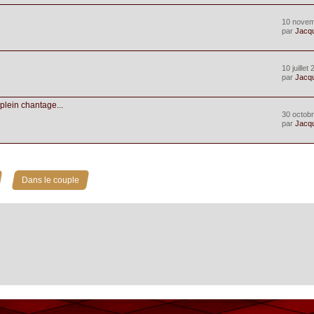
10 novem
par
Jacq
10 juillet
par
Jacq
 plein chantage...
30 octobr
par
Jacq
»
Dans le couple