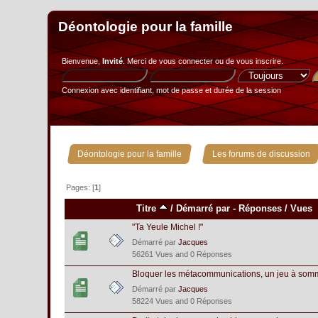
Déontologie pour la famille
Bienvenue,
Invité
. Merci de
vous connecter
ou de
vous inscrire
.
Connexion avec identifiant, mot de passe et durée de la session
»
Déontologie pour la famille
Les forums de discussion
Pages: [
1
]
Titre
/
Démarré par
-
Réponses
/
Vues
"Ta Yeule Michel !"
Démarré par
Jacques
56261 Vues and 0 Réponses
Bloquer les métacommunications, un jeu à som
Démarré par
Jacques
58224 Vues and 0 Réponses