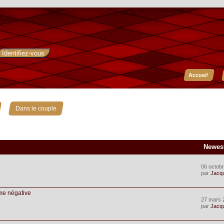
Accueil
»
Dans le couple
Newes
06 octobr
par
Jacq
me négative
27 mars 
par
Jacq