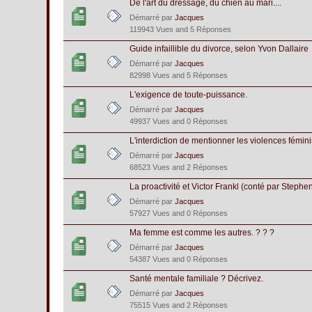
De l'art du dressage, du chien au mari....
Démarré par
Jacques
119943 Vues and 5 Réponses
Guide infaillible du divorce, selon Yvon Dallaire
Démarré par
Jacques
82998 Vues and 5 Réponses
L'exigence de toute-puissance.
Démarré par
Jacques
49937 Vues and 0 Réponses
L'interdiction de mentionner les violences fémin
Démarré par
Jacques
68523 Vues and 2 Réponses
La proactivité et Victor Frankl (conté par Steph
Démarré par
Jacques
57927 Vues and 0 Réponses
Ma femme est comme les autres. ? ? ?
Démarré par
Jacques
54387 Vues and 0 Réponses
Santé mentale familiale ? Décrivez.
Démarré par
Jacques
75515 Vues and 2 Réponses