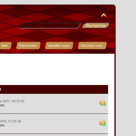
Aide
Rechercher
Identifiez-vous
Inscrivez-vous
t
e 2007, 06:37:01
ues
2006, 07:35:38
ues