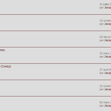
21 juillet
par
Jacq
12 octobr
par
Jacq
02 décem
par
Jacq
ines.
31 mars 
par
Jacq
en Covey)
27 avril 
par
Jacq
12 octobr
par
Jacq
02 mars 
par
Jacq