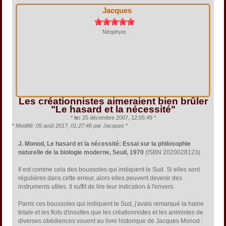
Jacques
Néophyte
Les créationnistes aimeraient bien brûler
"Le hasard et la nécessité"
*
le:
25 décembre 2007, 12:05:49 *
*
Modifié: 05 août 2017, 01:27:46 par Jacques
*
J. Monod, Le hasard et la nécessité: Essai sur la philosophie
naturelle de la biologie moderne, Seuil, 1970
(ISBN 2020028123)
Il est comme cela des boussoles qui indiquent le Sud. Si elles sont
régulières dans cette erreur, alors elles peuvent devenir des
instruments utiles. Il suffit de lire leur indication à l'envers.
Parmi ces boussoles qui indiquent le Sud, j'avais remarqué la haine
totale et les flots d'insultes que les créationnistes et les animistes de
diverses obédiences vouent au livre historique de Jacques Monod :