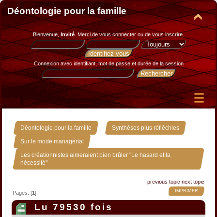
Déontologie pour la famille
Bienvenue,
Invité
. Merci de
vous connecter
ou de
vous inscrire
.
Connexion avec identifiant, mot de passe et durée de la session
»
»
Déontologie pour la famille
Synthèses plus réfléchies
»
Sur le mode managérial
Les créationnistes aimeraient bien brûler "Le hasard et la
nécessité"
previous topic
next topic
IMPRIMER
Pages: [
1
]
Lu 79530 fois