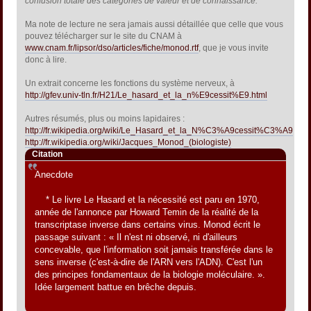
confusion totale des catégories de valeur et de connaissance.
"
Ma note de lecture ne sera jamais aussi détaillée que celle que vous
pouvez télécharger sur le site du CNAM à
www.cnam.fr/lipsor/dso/articles/fiche/monod.rtf
, que je vous invite
donc à lire.
Un extrait concerne les fonctions du système nerveux, à
http://gfev.univ-tln.fr/H21/Le_hasard_et_la_n%E9cessit%E9.html
Autres résumés, plus ou moins lapidaires :
http://fr.wikipedia.org/wiki/Le_Hasard_et_la_N%C3%A9cessit%C3%A9
http://fr.wikipedia.org/wiki/Jacques_Monod_(biologiste)
Citation
Anecdote
* Le livre Le Hasard et la nécessité est paru en 1970,
année de l'annonce par Howard Temin de la réalité de la
transcriptase inverse dans certains virus. Monod écrit le
passage suivant : « Il n'est ni observé, ni d'ailleurs
concevable, que l'information soit jamais transférée dans le
sens inverse (c'est-à-dire de l'ARN vers l'ADN). C'est l'un
des principes fondamentaux de la biologie moléculaire. ».
Idée largement battue en brêche depuis.