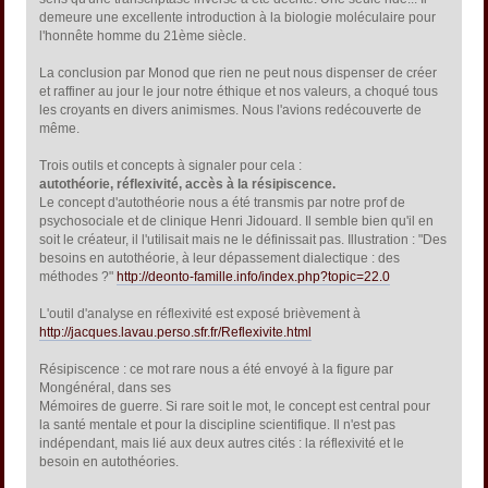
demeure une excellente introduction à la biologie moléculaire pour
l'honnête homme du 21ème siècle.
La conclusion par Monod que rien ne peut nous dispenser de créer
et raffiner au jour le jour notre éthique et nos valeurs, a choqué tous
les croyants en divers animismes. Nous l'avions redécouverte de
même.
Trois outils et concepts à signaler pour cela :
autothéorie, réflexivité, accès à la résipiscence.
Le concept d'autothéorie nous a été transmis par notre prof de
psychosociale et de clinique Henri Jidouard. Il semble bien qu'il en
soit le créateur, il l'utilisait mais ne le définissait pas. Illustration : "Des
besoins en autothéorie, à leur dépassement dialectique : des
méthodes ?"
http://deonto-famille.info/index.php?topic=22.0
L'outil d'analyse en réflexivité est exposé brièvement à
http://jacques.lavau.perso.sfr.fr/Reflexivite.html
Résipiscence : ce mot rare nous a été envoyé à la figure par
Mongénéral, dans ses
Mémoires de guerre. Si rare soit le mot, le concept est central pour
la santé mentale et pour la discipline scientifique. Il n'est pas
indépendant, mais lié aux deux autres cités : la réflexivité et le
besoin en autothéories.