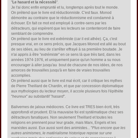
"
Le hasard et la nécessité
".
Je l'ai donc enfin emprunté et lu, longtemps après tout le monde.
On prétend que le livre est réductionniste. C'est faux. Monod
démontre au contraire que le réductionnisme est condamné à
échouer. En fait ce mot est employé à contre-sens par les
détracteurs, qui espèrent que les lecteurs se contenteront de faire
semblant de comprendre.
On prétend que le livre est extrémiste (car il est athée). Ça, c'est
presque vrai, en ce sens précis, que Jacques Monod est allé au bout
de ses idées, au lieu de s'arrêter effrayé à sa première boutade. Je
n'ai appris à être "
extrémiste
" en ce sens là que très tard, dans les
années 1974-1976, et uniquement parce qu'un homme a su nous
encourager à aller jusqu'au bout de chacune de nos idées, de nos
amorces de trouvailles jusqu'à en faire de vraies trouvailles
accomplies.
On prétend aussi que le livre est mal écrit, car il critique les mythes
de Pierre Theillard de Chardin, et que par concession diplomatique
aux mythologies du lecteur moyen, il accole plusieurs fois l'épithète
"
heureux
" au substantif "
hasard
".
Balivernes de jaloux médiocres. Ce livre est TRES bien écrit, très
approfondi et prudent. Et la mauvaise foi est systématique chez ses
détracteurs fanatiques. Non seulement Theillard et toutes les
religions en prennent pour leur grade, mais Marx, Engels et les
marxistes aussi. Eux aussi sont des animistes... "
Plus encore que les
autres animismes, le matérialisme historique repose sur une