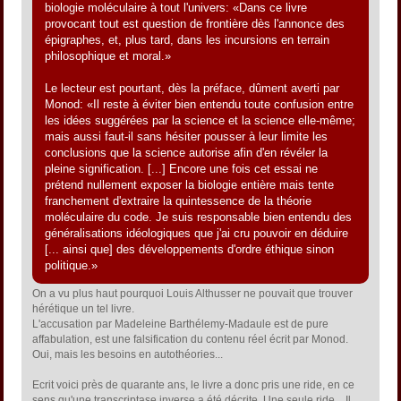
biologie moléculaire à tout l'univers: «Dans ce livre
provocant tout est question de frontière dès l'annonce des
épigraphes, et, plus tard, dans les incursions en terrain
philosophique et moral.»
Le lecteur est pourtant, dès la préface, dûment averti par
Monod: «Il reste à éviter bien entendu toute confusion entre
les idées suggérées par la science et la science elle-même;
mais aussi faut-il sans hésiter pousser à leur limite les
conclusions que la science autorise afin d'en révéler la
pleine signification. [...] Encore une fois cet essai ne
prétend nullement exposer la biologie entière mais tente
franchement d'extraire la quintessence de la théorie
moléculaire du code. Je suis responsable bien entendu des
généralisations idéologiques que j'ai cru pouvoir en déduire
[... ainsi que] des développements d'ordre éthique sinon
politique.»
On a vu plus haut pourquoi Louis Althusser ne pouvait que trouver
hérétique un tel livre.
L'accusation par Madeleine Barthélemy-Madaule est de pure
affabulation, est une falsification du contenu réel écrit par Monod.
Oui, mais les besoins en autothéories...
Ecrit voici près de quarante ans, le livre a donc pris une ride, en ce
sens qu'une transcriptase inverse a été décrite. Une seule ride... Il