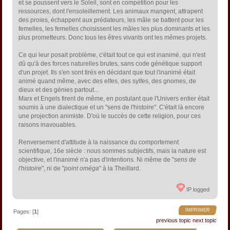
et se poussent vers le Soleil, sont en compétition pour les
ressources, dont l'ensoleillement. Les animaux mangent, attrapent
des proies, échappent aux prédateurs, les mâle se battent pour les
femelles, les femelles choisissent les mâles les plus dominants et les
plus prometteurs. Donc tous les êtres vivants ont les mêmes projets.
Ce qui leur posait problème, c'était tout ce qui est inanimé, qui n'est
dû qu'à des forces naturelles brutes, sans code génétique support
d'un projet. Ils s'en sont tirés en décidant que tout l'inanimé était
animé quand même, avec des elfes, des sylfes, des gnomes, de
dieux et des génies partout...
Marx et Engels firent de même, en postulant que l'Univers entier était
soumis à une dialectique et un "sens de l'histoire". C'était là encore
une projection animiste. D'où le succès de cette religion, pour ces
raisons inavouables.
Renversement d'attitude à la naissance du comportement
scientifique, 16e siècle : nous sommes subjectifs, mais la nature est
objective, et l'inanimé n'a pas d'intentions. Ni même de "
sens de
l'histoire
", ni de "
point oméga
" à la Theillard.
IP logged
IMPRIMER
Pages: [
1
]
previous topic
next topic