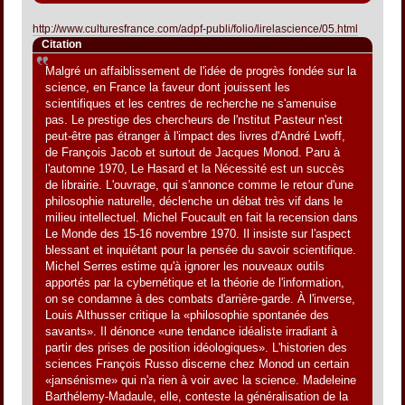
http://www.culturesfrance.com/adpf-publi/folio/lirelascience/05.html
Citation
Malgré un affaiblissement de l'idée de progrès fondée sur la
science, en France la faveur dont jouissent les
scientifiques et les centres de recherche ne s'amenuise
pas. Le prestige des chercheurs de l'nstitut Pasteur n'est
peut-être pas étranger à l'impact des livres d'André Lwoff,
de François Jacob et surtout de Jacques Monod. Paru à
l'automne 1970, Le Hasard et la Nécessité est un succès
de librairie. L'ouvrage, qui s'annonce comme le retour d'une
philosophie naturelle, déclenche un débat très vif dans le
milieu intellectuel. Michel Foucault en fait la recension dans
Le Monde des 15-16 novembre 1970. Il insiste sur l'aspect
blessant et inquiétant pour la pensée du savoir scientifique.
Michel Serres estime qu'à ignorer les nouveaux outils
apportés par la cybernétique et la théorie de l'information,
on se condamne à des combats d'arrière-garde. À l'inverse,
Louis Althusser critique la «philosophie spontanée des
savants». Il dénonce «une tendance idéaliste irradiant à
partir des prises de position idéologiques». L'historien des
sciences François Russo discerne chez Monod un certain
«jansénisme» qui n'a rien à voir avec la science. Madeleine
Barthélemy-Madaule, elle, conteste la généralisation de la