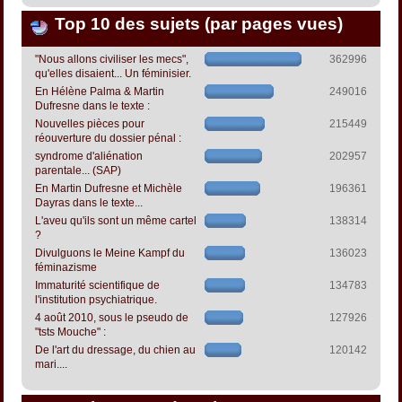
Top 10 des sujets (par pages vues)
"Nous allons civiliser les mecs",
362996
qu'elles disaient... Un féminisier.
En Hélène Palma & Martin
249016
Dufresne dans le texte :
Nouvelles pièces pour
215449
réouverture du dossier pénal :
syndrome d'aliénation
202957
parentale... (SAP)
En Martin Dufresne et Michèle
196361
Dayras dans le texte...
L'aveu qu'ils sont un même cartel
138314
?
Divulguons le Meine Kampf du
136023
féminazisme
Immaturité scientifique de
134783
l'institution psychiatrique.
4 août 2010, sous le pseudo de
127926
"tsts Mouche" :
De l'art du dressage, du chien au
120142
mari....