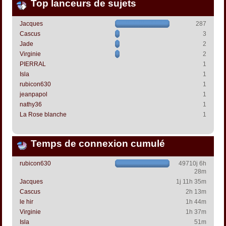
Top lanceurs de sujets
Jacques
287
Cascus
3
Jade
2
Virginie
2
PIERRAL
1
Isla
1
rubicon630
1
jeanpapol
1
nathy36
1
La Rose blanche
1
Temps de connexion cumulé
rubicon630
49710j 6h
28m
Jacques
1j 11h 35m
Cascus
2h 13m
le hir
1h 44m
Virginie
1h 37m
Isla
51m