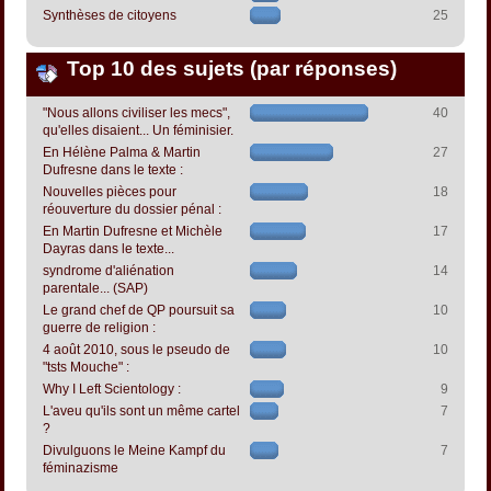
Synthèses de citoyens
25
Top 10 des sujets (par réponses)
"Nous allons civiliser les mecs",
40
qu'elles disaient... Un féminisier.
En Hélène Palma & Martin
27
Dufresne dans le texte :
Nouvelles pièces pour
18
réouverture du dossier pénal :
En Martin Dufresne et Michèle
17
Dayras dans le texte...
syndrome d'aliénation
14
parentale... (SAP)
Le grand chef de QP poursuit sa
10
guerre de religion :
4 août 2010, sous le pseudo de
10
"tsts Mouche" :
Why I Left Scientology :
9
L'aveu qu'ils sont un même cartel
7
?
Divulguons le Meine Kampf du
7
féminazisme