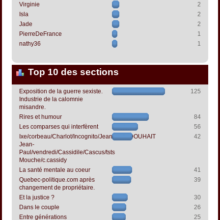
Virginie
2
Isla
2
Jade
2
PierreDeFrance
1
nathy36
1
Top 10 des sections
Exposition de la guerre sexiste.
125
Industrie de la calomnie
misandre.
Rires et humour
84
Les comparses qui interfèrent
56
Ixe/corbeau/Charlot/Incognito/Jeanpapol/DOUHAIT
42
Jean-
Paul/vendredi/Cassidile/Cascus/tsts
Mouche/c.cassidy
La santé mentale au coeur
41
Quebec-politique.com après
39
changement de propriétaire.
Et la justice ?
30
Dans le couple
26
Entre générations
25