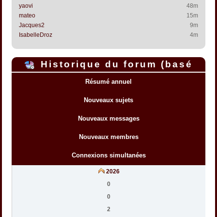
yaovi
48m
mateo
15m
Jacques2
9m
IsabelleDroz
4m
Historique du forum (basé
sur l'heure interne du forum)
Résumé annuel
Nouveaux sujets
Nouveaux messages
Nouveaux membres
Connexions simultanées
2026
0
0
2