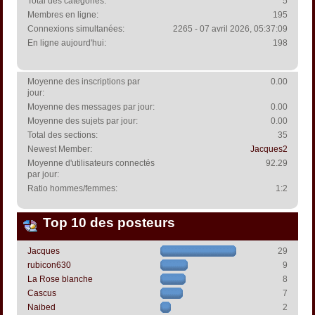
Total des catégories:
5
Membres en ligne:
195
Connexions simultanées:
2265 - 07 avril 2026, 05:37:09
En ligne aujourd'hui:
198
Moyenne des inscriptions par
0.00
jour:
Moyenne des messages par jour:
0.00
Moyenne des sujets par jour:
0.00
Total des sections:
35
Newest Member:
Jacques2
Moyenne d'utilisateurs connectés
92.29
par jour:
Ratio hommes/femmes:
1:2
Top 10 des posteurs
Jacques
29
rubicon630
9
La Rose blanche
8
Cascus
7
Naibed
2